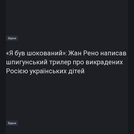
Зірки
«Я був шокований»: Жан Рено написав
шпигунський трилер про викрадених
Росією українських дітей
Зірки