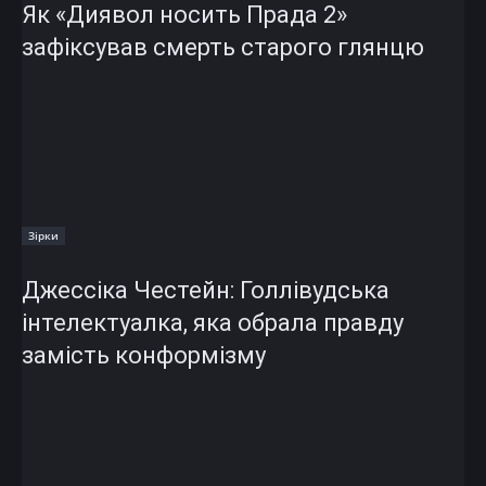
Як «Диявол носить Прада 2»
зафіксував смерть старого глянцю
Зірки
Джессіка Честейн: Голлівудська
інтелектуалка, яка обрала правду
замість конформізму