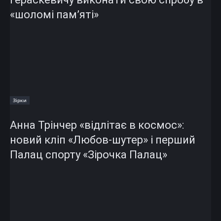
«шоломі пам’яті»
Зірки
Анна Трінчер «відлітає в космос»:
новий кліп «Любов-шутер» і перший
Палац спорту «Зірочка Палац»