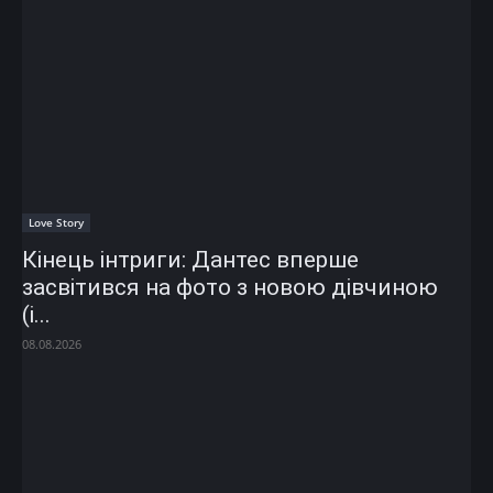
Love Story
Кінець інтриги: Дантес вперше
засвітився на фото з новою дівчиною
(і...
08.08.2026