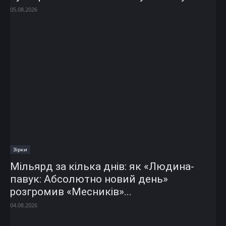
05.08.2026
Зірки
Мільярд за кілька днів: як «Людина-
павук: Абсолютно новий день»
розгромив «Месників»...
04.08.2026