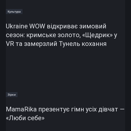
Культура
Ukraine WOW відкриває зимовий
сезон: кримське золото, «Щедрик» у
VR та замерзлий Тунель кохання
Зірки
MamaRika презентує гімн усіх дівчат —
«Люби себе»