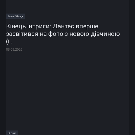
Love Story
Кінець інтриги: Дантес вперше
засвітився на фото з новою дівчиною
(і...
08.08.2026
Зірки