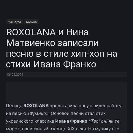
Культура
Музика
ROXOLANA и Нина
Матвиенко записали
песню в стиле хип-хоп на
стихи Ивана Франко
06.08.2021
Facebook
X
Telegram
Copy U
Певица
ROXOLANA
представила новую видеоработу
на песню «
Франко
». Основой песни стал стих
украинского классика
Ивана Франко
«
Твої очі як те
море
», написанный в конце XIX века. На музыку его