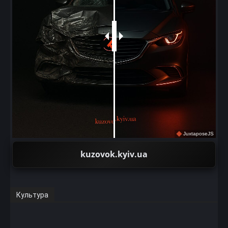
JuxtaposeJS
kuzovok.kyiv.ua
Культура