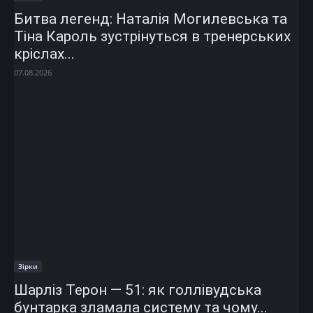
Битва легенд: Наталія Могилевська та
Тіна Кароль зустрінуться в тренерських
кріслах...
07.08.2026
Зірки
Шарліз Терон — 51: як голлівудська
бунтарка зламала систему та чому...