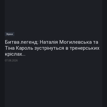
Зірки
Битва легенд: Наталія Могилевська та
Тіна Кароль зустрінуться в тренерських
кріслах...
07.08.2026