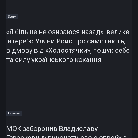
Story
«Я більше не озираюся назад»: велике
інтерв’ю Уляни Ройс про самотність,
відмову від «Холостячки», пошук себе
та силу українського кохання
Новини
МОК заборонив Владиславу
Гераскевичу виконати свою спробу в