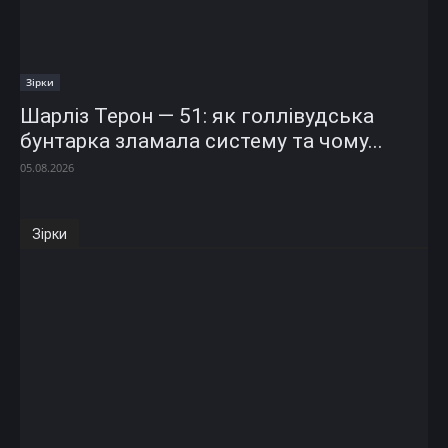
Зірки
Шарліз Терон — 51: як голлівудська
бунтарка зламала систему та чому...
05.08.2026
Зірки