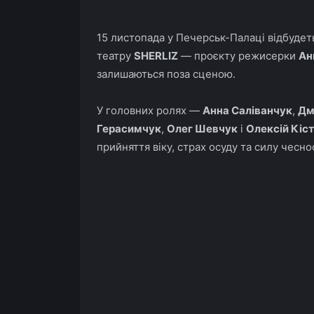
15 листопада у Печерськ-Палаці відбудет
театру
SHERLIZ
— проєкту режисерки
Ан
залишаються поза сценою.
У головних ролях —
Анна Саліванчук
,
Дм
Герасимчук
,
Олег Шевчук
і
Олексій Кіс
прийняття віку, страх осуду та силу чесно