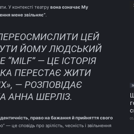
ти. У контексті театру
вона означає My
ження мене звільняє”
.
ПЕРЕОСМИСЛИТИ ЦЕЙ
РНУТИ ЙОМУ ЛЮДСЬКИЙ
 “MILF” — ЦЕ ІСТОРІЯ
ІНКА ПЕРЕСТАЄ ЖИТИ
Х», — РОЗПОВІДАЄ
З
А АННА ШЕРЛІЗ.
Ш
г
с
дентичність, право на бажання й прийняття свого
05
” — це сповідь про зрілість, чесність і звільнення