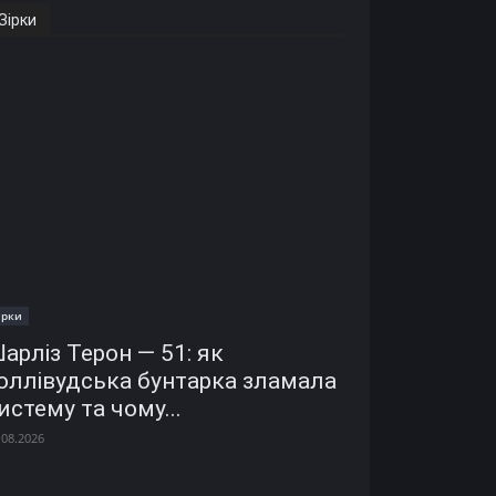
Зірки
ірки
арліз Терон — 51: як
оллівудська бунтарка зламала
истему та чому...
.08.2026