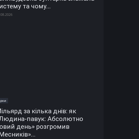
истему та чому...
.08.2026
ірки
ільярд за кілька днів: як
Людина-павук: Абсолютно
овий день» розгромив
Месників»...