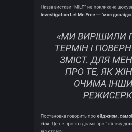
Назва вистави “MILF” не покликана шокува
Investigation Let Me Free — “моє дослід
«МИ ВИРІШИЛИ 
ТЕРМІН І ПОВЕ
ЗМІСТ. ДЛЯ МЕНЕ
ПРО ТЕ, ЯК Ж
ОЧИМА ІНШИ
РЕЖИСЕРК
Постановка говорить про
ейджизм, самоі
тіла
. Це не просто драма про “жіночу долю
від страху.