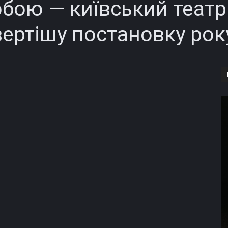
обою — київський театр
вертішу постановку рок
Copy URL