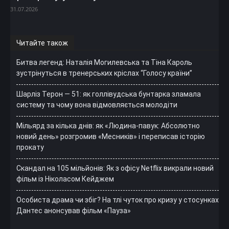
31.07.2026
Читайте також
Битва легенд: Наталія Могилевська та Тіна Кароль
зустрінуться в тренерських кріслах “Голосу країни”
Шарліз Терон — 51: як голлівудська бунтарка зламала
систему та чому вона відмовляється молодіти
Мільярд за кілька днів: як «Людина-павук: Абсолютно
новий день» розгромив «Месників» і переписав історію
прокату
Скандал на 105 мільйонів: Як з офісу Netflix викрали новий
фільм із Ніколасом Кейджем
Особиста драма чи збіг? На тлі чуток про кризу у стосунках
Дантес анонсував фільм «Пауза»