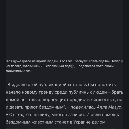
“Ася дуже довго не вірила людям.. І боялась заснути: спала сидячи. Тепер у
неї погляд зовсім інший – справжньої леді))”, – подписала фото своей
любимицы Алла
“В идеале этой публикацией хотелось бы положить
начало новому тренду среди публичных людей – брать
домой не только дорогущих породистых животных, но
и давать приют бездомным”,
– поделилась Алла Мазур
.
– От тех, кто на виду, многое зависит. И если помощь
бездомным животным станет в Украине делом