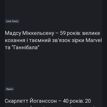
Love Story
Мадсу Міккельсену – 59 років: велике
кохання і таємний зв’язок зірки Marvel
та “Ганнібала”
Зірки
Скарлетт Йоганссон – 40 років: 20