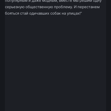
популярным и даже модным, вместе мы решим одну
серьезную общественную проблему. И перестанем
бояться стай одичавших собак на улицах!”