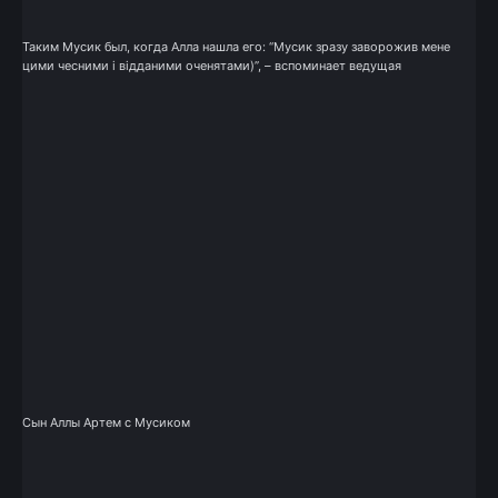
Таким Мусик был, когда Алла нашла его: “Мусик зразу заворожив мене
цими чесними і відданими оченятами)”, – вспоминает ведущая
Сын Аллы Артем с Мусиком