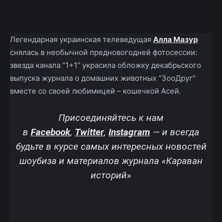
Facebook
X
Telegram
Copy U
Легендарная украинская телеведущая
Алла Мазур
снялась в необычной предновогодней фотосессии:
звезда канала “1+1” украсила обложку декабрьского
выпуска журнала о домашних животных “ЗооДруг”
вместе со своей любимицей – кошечкой Асей.
Присоединяйтесь к нам
в
Facebook
,
Twitter
,
Instagram
—
и всегда
будьте в курсе самых интересных новостей
шоубиза и материалов журнала «Караван
историй»