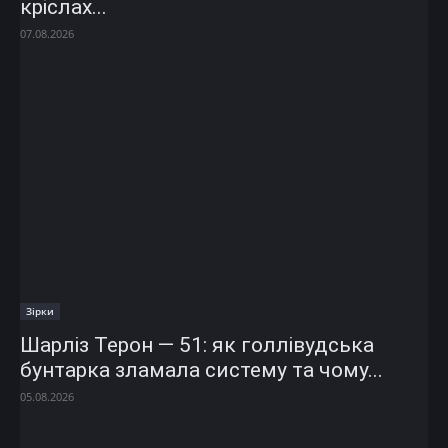
кріслах...
07.08.2026
Зірки
Шарліз Терон — 51: як голлівудська
бунтарка зламала систему та чому...
05.08.2026