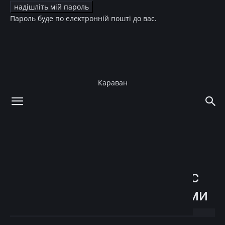
Пароль буде по електронній пошті до вас.
Караван
додому
Мода
Зірковий стиль
Мода
Зірковий стиль
Культура
ТБ
Алла Мазур снялась в
новогодней фотосессии с
сыном и своими котиками
28.12.2017