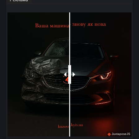
JuxtaposeJS