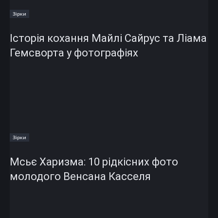
Зірки
Історія кохання Майлі Сайрус та Ліама
Гемсворта у фотографіях
Зірки
Мсьє Харизма: 10 рідкісних фото
молодого Венсана Касселя