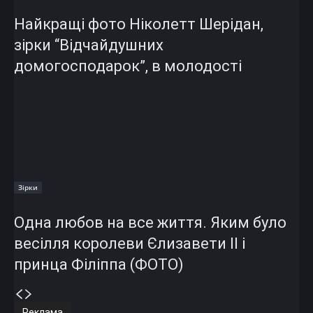
Найкращі фото Ніколетт Шерідан,
зірки “Відчайдушних
домогосподарок”, в молодості
Зірки
Одна любов на все життя. Яким було
весілля королеви Єлизавети II і
принца Філіппа (ФОТО)
Реклама