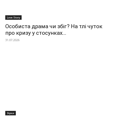
Love Story
Особиста драма чи збіг? На тлі чуток
про кризу у стосунках...
31.07.2026
Зірки