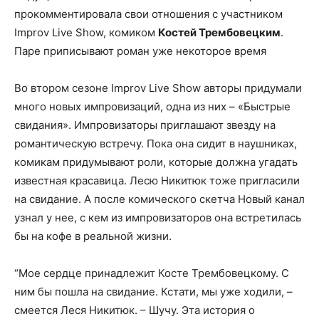
прокомментировала свои отношения с участником
Improv Live Show, комиком
Костей Трембовецким
.
Паре приписывают роман уже некоторое время
Во втором сезоне Improv Live Show авторы придумали
много новых импровизаций, одна из них – «Быстрые
свидания». Импровизаторы приглашают звезду на
романтическую встречу. Пока она сидит в наушниках,
комикам придумывают роли, которые должна угадать
известная красавица. Лесю Никитюк тоже пригласили
на свидание. А после комического скетча Новый канал
узнал у нее, с кем из импровизаторов она встретилась
бы на кофе в реальной жизни.
“Мое сердце принадлежит Косте Трембовецкому. С
ним бы пошла на свидание. Кстати, мы уже ходили, –
смеется Леся Никитюк. – Шучу. Эта история о