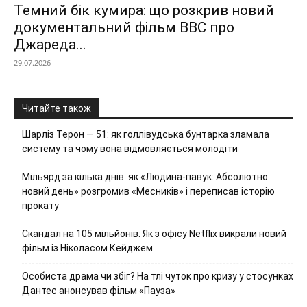
Темний бік кумира: що розкрив новий
документальний фільм ВВС про
Джареда...
29.07.2026
Читайте також
Шарліз Терон — 51: як голлівудська бунтарка зламала
систему та чому вона відмовляється молодіти
Мільярд за кілька днів: як «Людина-павук: Абсолютно
новий день» розгромив «Месників» і переписав історію
прокату
Скандал на 105 мільйонів: Як з офісу Netflix викрали новий
фільм із Ніколасом Кейджем
Особиста драма чи збіг? На тлі чуток про кризу у стосунках
Дантес анонсував фільм «Пауза»