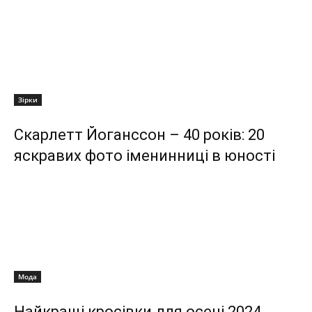
Зірки
Скарлетт Йоганссон – 40 років: 20
яскравих фото іменинниці в юності
Мода
Найкращі кросівки для осені 2024