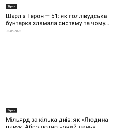
Зірки
Шарліз Терон — 51: як голлівудська
бунтарка зламала систему та чому...
05.08.2026
Зірки
Мільярд за кілька днів: як «Людина-
павук: Абсолютно новий день»