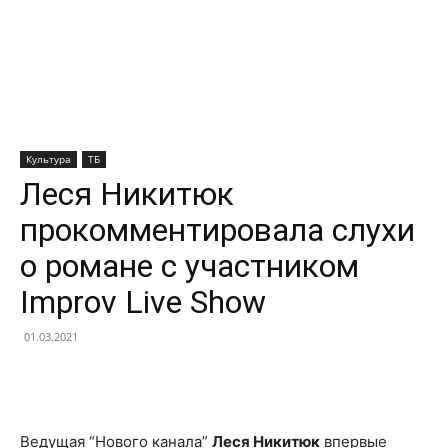
Культура
ТБ
Леся Никитюк
прокомментировала слухи
о романе с участником
Improv Live Show
01.03.2021
Facebook
X
Telegram
Copy U
Ведущая “Нового канала”
Леся Никитюк
впервые