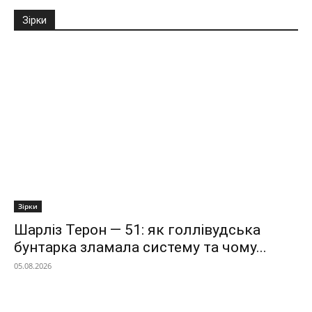
Зірки
Зірки
Шарліз Терон — 51: як голлівудська
бунтарка зламала систему та чому...
05.08.2026