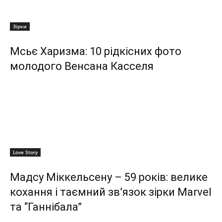
Зірки
Мсьє Харизма: 10 рідкісних фото
молодого Венсана Касселя
Love Story
Мадсу Міккельсену – 59 років: велике
кохання і таємний зв’язок зірки Marvel
та “Ганнібала”