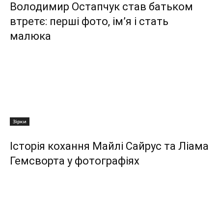
Володимир Остапчук став батьком
втретє: перші фото, ім’я і стать
малюка
Зірки
Історія кохання Майлі Сайрус та Ліама
Гемсворта у фотографіях