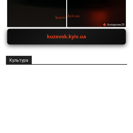
JuxtaposeJS
kuzovok.kyiv.ua
Культура