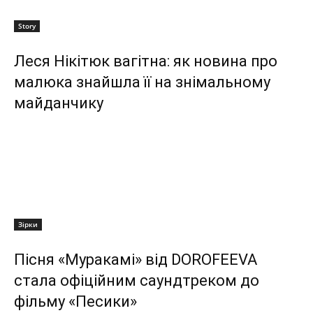
Story
Леся Нікітюк вагітна: як новина про
малюка знайшла її на знімальному
майданчику
Зірки
Пісня «Муракамі» від DOROFEEVA
стала офіційним саундтреком до
фільму «Песики»