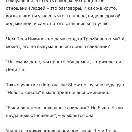
сексуальное, что есть в людях. 80 процентов
отношений людей – это разговоры. И как же круто,
когда в них ты узнаешь что-то новое, видишь другой
ход мыслей, и сам от этого становишься лучше”.
Чем Леся Никитюк не дама сердца Трембовецкому? А,
может, это не выдуманная история о свидании?
“На самом деле, мы просто общаемся”, – признается
Леди Ле.
Также участие в Improv Live Show погрузила ведущую
“Нового канала” в малоприятніе воспоминания.
“Были ли у меня неудачные свидания? Не было. Были
неудачные отношения”, – улыбается она.
Увидеть, в каких ролях парни пригласят Леди Ле на