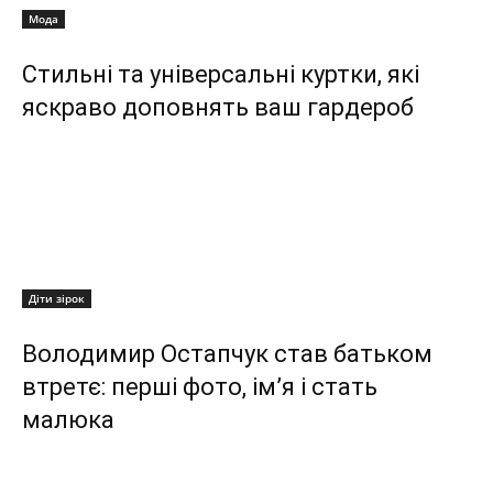
Мода
Стильні та універсальні куртки, які
яскраво доповнять ваш гардероб
Діти зірок
Володимир Остапчук став батьком
втретє: перші фото, ім’я і стать
малюка