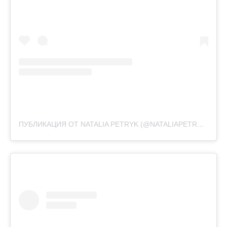
ПУБЛИКАЦИЯ ОТ NATALIA PETRYK (@NATALIAPETRYK)
3 ЯН