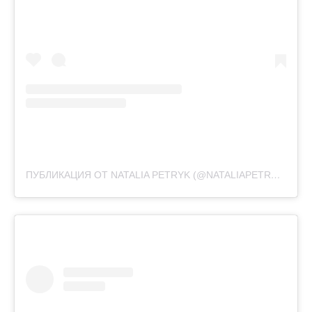
ПУБЛИКАЦИЯ ОТ NATALIA PETRYK (@NATALIAPETRYK)
17 Н