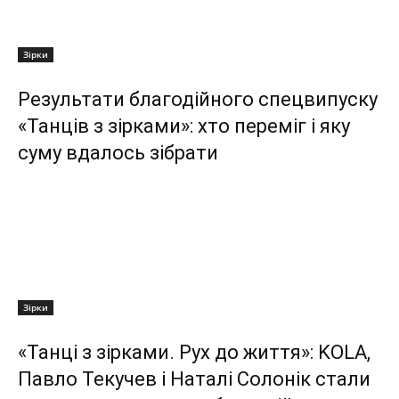
Зірки
Результати благодійного спецвипуску
«Танців з зірками»: хто переміг і яку
суму вдалось зібрати
Зірки
«Танці з зірками. Рух до життя»: KOLA,
Павло Текучев і Наталі Солонік стали