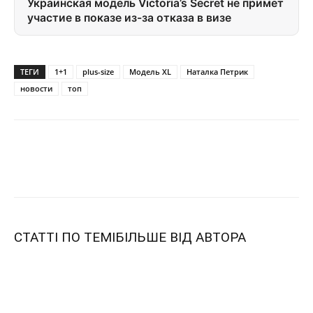
Украинская модель Victoria’s Secret не примет
участие в показе из-за отказа в визе
ТЕГИ
1+1
plus-size
Модель XL
Наталка Петрик
новости
топ
СТАТТІ ПО ТЕМІ
БІЛЬШЕ ВІД АВТОРА