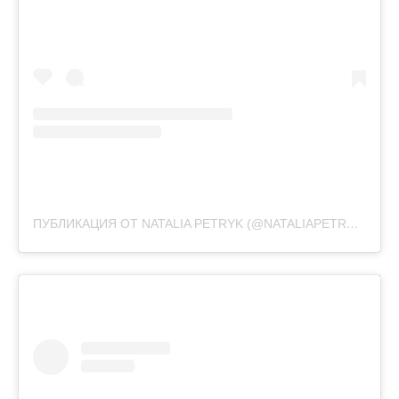
ПУБЛИКАЦИЯ ОТ NATALIA PETRYK (@NATALIAPETRYK)
2 ФЕ