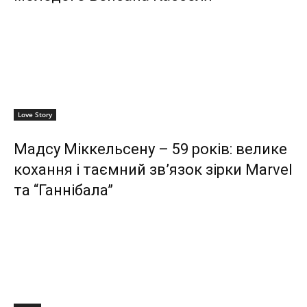
Love Story
Мадсу Міккельсену – 59 років: велике
кохання і таємний зв’язок зірки Marvel
та “Ганнібала”