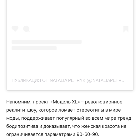
ПУБЛИКАЦИЯ ОТ NATALIA PETRYK (@NATALIAPETRYK)
19 И
Напомним, проект «Модель XL» – революционное
реалити-шоу, которое ломает стереотипы в мире
моды, поддерживает популярный во всем мире тренд
бодипозитива и доказывает, что женская красота не
ограничивается параметрами 90-60-90.