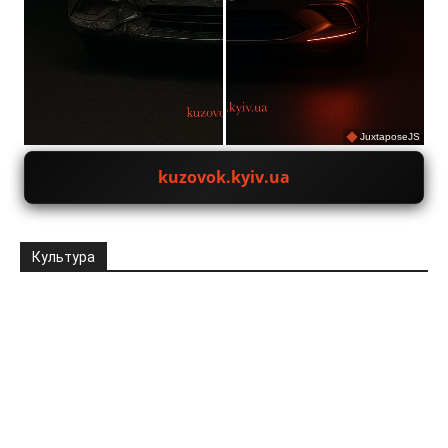
JuxtaposeJS
kuzovok.kyiv.ua
Культура