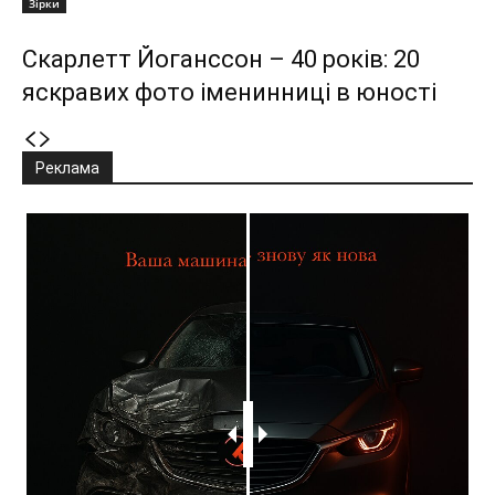
Зірки
Скарлетт Йоганссон – 40 років: 20
яскравих фото іменинниці в юності
Реклама