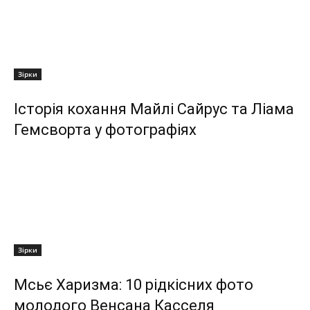
Зірки
Історія кохання Майлі Сайрус та Ліама
Гемсворта у фотографіях
Зірки
Мсьє Харизма: 10 рідкісних фото
молодого Венсана Касселя