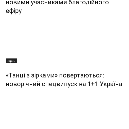
новими учасниками благодійного
ефіру
Зірки
«Танці з зірками» повертаються:
новорічний спецвипуск на 1+1 Україна