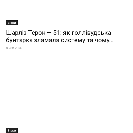
Зірки
Шарліз Терон — 51: як голлівудська
бунтарка зламала систему та чому...
05.08.2026
Зірки