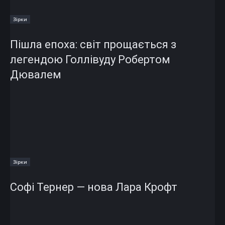
Зірки
Пішла епоха: світ прощається з
легендою Голлівуду Робертом
Дювалем
Зірки
Софі Тернер — нова Лара Крофт