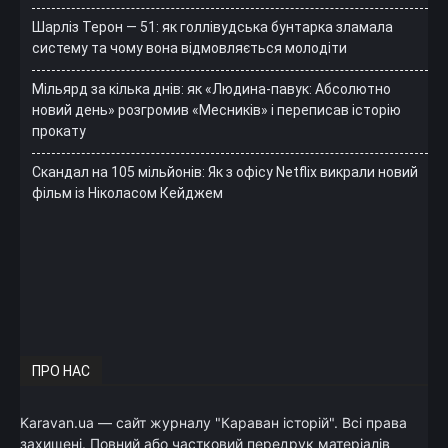
Шарліз Терон — 51: як голлівудська бунтарка зламала
систему та чому вона відмовляється молодіти
Мільярд за кілька днів: як «Людина-павук: Абсолютно
новий день» розгромив «Месників» і переписав історію
прокату
Скандал на 105 мільйонів: Як з офісу Netflix викрали новий
фільм із Ніколасом Кейджем
ПРО НАС
Karavan.ua — сайт журналу "Караван історій". Всі права
захищені. Повний або частковий передрук матеріалів