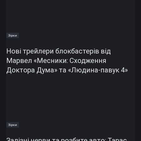
Зірки
Нові трейлери блокбастерів від
Марвел «Месники: Сходження
Доктора Дума» та «Людина-павук 4»
Зірки
Залізні нерви та розбите авто: Тарас