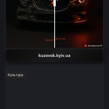
JuxtaposeJS
kuzovok.kyiv.ua
Культура