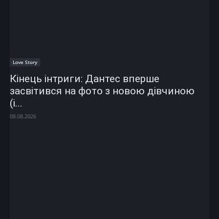
Love Story
Кінець інтриги: Дантес вперше
засвітився на фото з новою дівчиною
(і...
08.08.2026