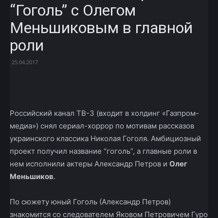
“Гоголь” с Олегом
Меньшиковым в главной
роли
25.04.2017
Facebook
X
Telegram
Copy U
Российский канал ТВ-3 (входит в холдинг «Газпром-
медиа») снял сериал-хоррор по мотивам рассказов
украинского классика Николая Гоголя. Амбициозный
проект получил название “гоголь”, а главные роли в
нем исполнили актеры Александр Петров и
Олег
Меньшиков
.
По сюжету юный Гоголь (Александр Петров)
знакомится со следователем Яковом Петровичем Гуро