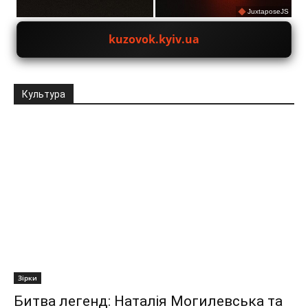
JuxtaposeJS
kuzovok.kyiv.ua
Культура
Зірки
Битва легенд: Наталія Могилевська та