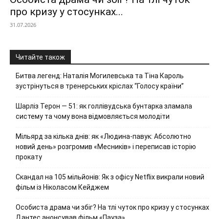
про кризу у стосунках...
31.07.2026
Читайте також
Битва легенд: Наталія Могилевська та Тіна Кароль
зустрінуться в тренерських кріслах “Голосу країни”
Шарліз Терон — 51: як голлівудська бунтарка зламала
систему та чому вона відмовляється молодіти
Мільярд за кілька днів: як «Людина-павук: Абсолютно
новий день» розгромив «Месників» і переписав історію
прокату
Скандал на 105 мільйонів: Як з офісу Netflix викрали новий
фільм із Ніколасом Кейджем
Особиста драма чи збіг? На тлі чуток про кризу у стосунках
Дантес анонсував фільм «Пауза»