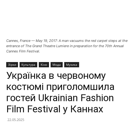
Cannes, France — May 19, 2017: A man vacuums the red carpet steps at the
entrance of The Grand Theatre Lumiere in preparation for the 70th Annual
Cannes Film Festival.
Зірки
Культура
Кіно
Мода
Музика
Українка в червоному
костюмі приголомшила
гостей Ukrainian Fashion
Film Festival у Каннах
22.05.2025
Facebook
X
Telegram
Copy U