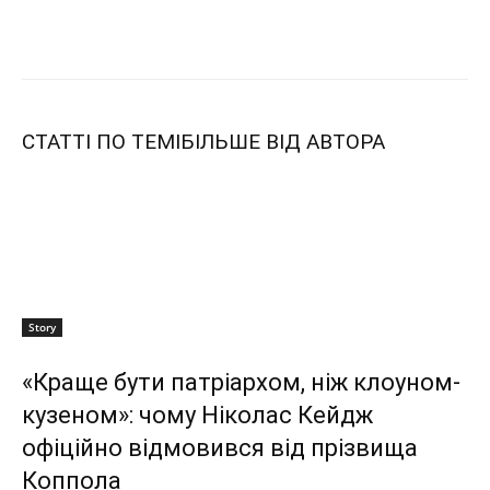
СТАТТІ ПО ТЕМІ
БІЛЬШЕ ВІД АВТОРА
Story
«Краще бути патріархом, ніж клоуном-
кузеном»: чому Ніколас Кейдж
офіційно відмовився від прізвища
Коппола