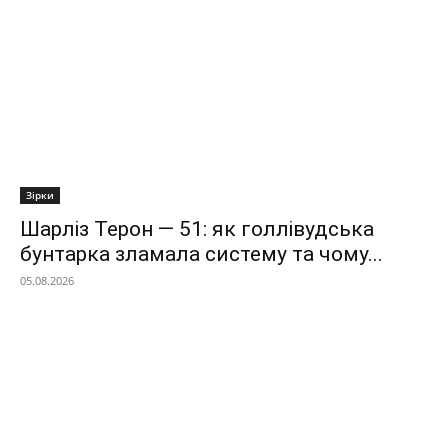
Зірки
Шарліз Терон — 51: як голлівудська
бунтарка зламала систему та чому...
05.08.2026