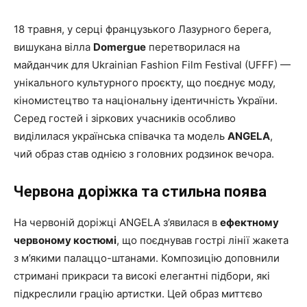
18 травня, у серці французького Лазурного берега,
вишукана вілла
Domergue
перетворилася на
майданчик для Ukrainian Fashion Film Festival (UFFF) —
унікального культурного проєкту, що поєднує моду,
кіномистецтво та національну ідентичність України.
Серед гостей і зіркових учасників особливо
виділилася українська співачка та модель
ANGELA
,
чий образ став однією з головних родзинок вечора.
Червона доріжка та стильна поява
На червоній доріжці ANGELA з’явилася в
ефектному
червоному костюмі
, що поєднував гострі лінії жакета
з м’якими палаццо-штанами. Композицію доповнили
стримані прикраси та високі елегантні підбори, які
підкреслили грацію артистки. Цей образ миттєво