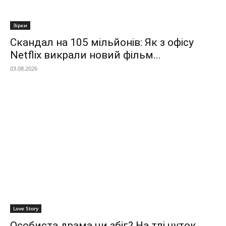
Зірки
Скандал на 105 мільйонів: Як з офісу
Netflix викрали новий фільм...
03.08.2026
Love Story
Особиста драма чи збіг? На тлі чуток