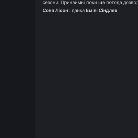
сезони. Принаймні поки ще погода дозволя
Соня Лісон
і данка
Емілі Сіндлев
.