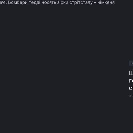
є. Бомбери тедді носять зірки стрітсталу – німкеня
З
Ш
г
с
05