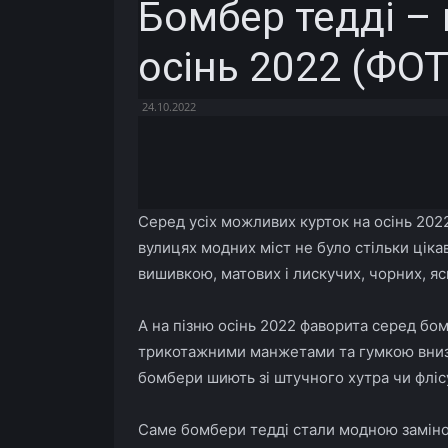
Бомбер тедді –
осінь 2022 (ФО
24.10.2022
Facebook
X
Telegram
Серед усіх можливих курток на осінь 202
вулицях модних міст не було стільки ціка
вишивкою, матових і лискучих, чорних, яс
А на пізню осінь 2022 фаворита серед бом
трикотажними манжетами та гумкою внизу
бомбери шиють зі штучного хутра чи фліс
Саме бомбери тедді стали модною заміно