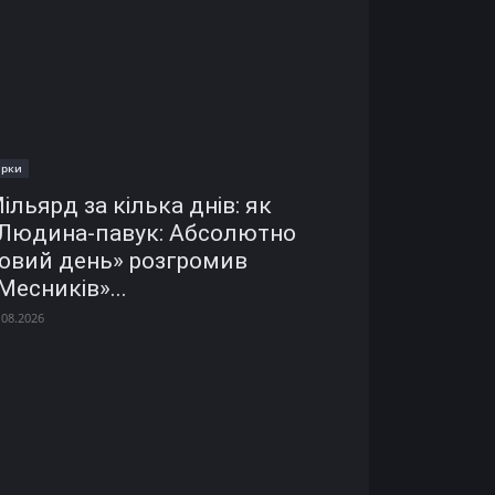
ірки
ільярд за кілька днів: як
Людина-павук: Абсолютно
овий день» розгромив
Месників»...
.08.2026