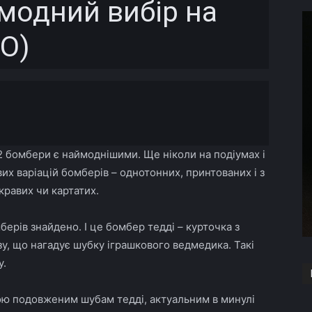
 модний вибір на
ТО)
Copy URL
2 бомбери є наймоднішими. Ще ніколи на подіумах і
вих варіацій бомберів – однотонних, принтованих і з
кравих чи картатих.
берів знайдено. І це бомбер тедді – курточка з
, що нагадує шубку іграшкового ведмедика. Такі
у.
ю подовженим шубам тедді, актуальним в минулі