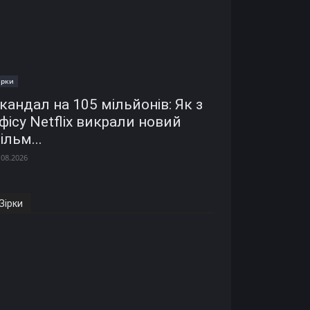
ірки
кандал на 105 мільйонів: Як з
фісу Netflix викрали новий
ільм...
.08.2026
Зірки