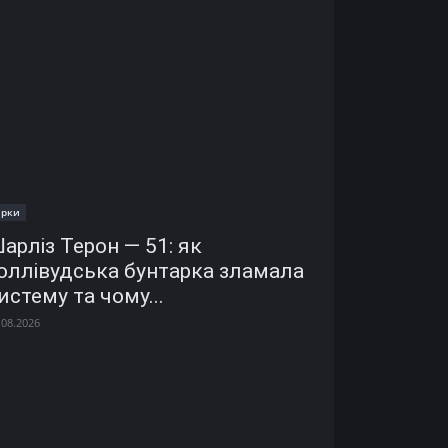
ірки
арліз Терон — 51: як
оллівудська бунтарка зламала
истему та чому...
.08.2026