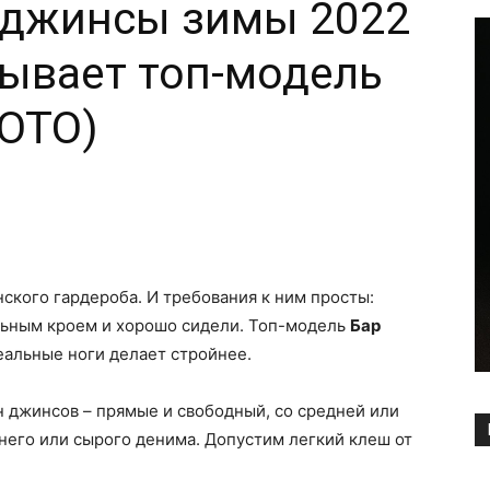
джинсы зимы 2022
ывает топ-модель
ФОТО)
Copy URL
ского гардероба. И требования к ним просты:
льным кроем и хорошо сидели. Топ-модель
Бар
еальные ноги делает стройнее.
 джинсов – прямые и свободный, со средней или
инего или сырого денима. Допустим легкий клеш от