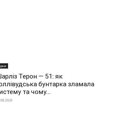
ірки
арліз Терон — 51: як
оллівудська бунтарка зламала
истему та чому...
.08.2026