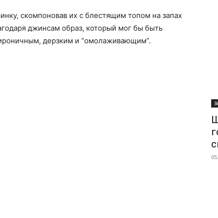
нку, скомпоновав их с блестящим топом на запах
годаря джинсам образ, который мог бы быть
ироничным, дерзким и “омолаживающим”.
З
Ш
г
с
05