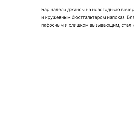
Бар надела джинсы на новогоднюю вечери
и кружевным бюстгальтером напоказ. Бла
пафосным и слишком вызывающим, стал 