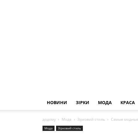
НОВИНИ
ЗІРКИ
МОДА
КРАСА
додому
Мода
Зірковий стиль
Самые модные 
Мода
Зірковий стиль