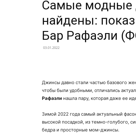
Самые модные 
найдены: показ
Бар Рафаэли (
03.01.2022
Facebook
X
Telegram
Джинсы давно стали частью базового жен
чтобы были удобными, отличались актуа
Рафаэли
нашла пару, которая даже ее ид
Зимой 2022 года самый актуальный фасон
высокой посадкой, из темно-голубого, с
бедра и просторные мом-джинсы.