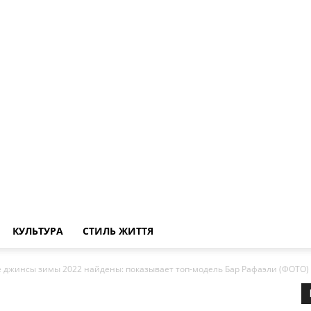
КУЛЬТУРА
СТИЛЬ ЖИТТЯ
джинсы зимы 2022 найдены: показывает топ-модель Бар Рафаэли (ФОТО)