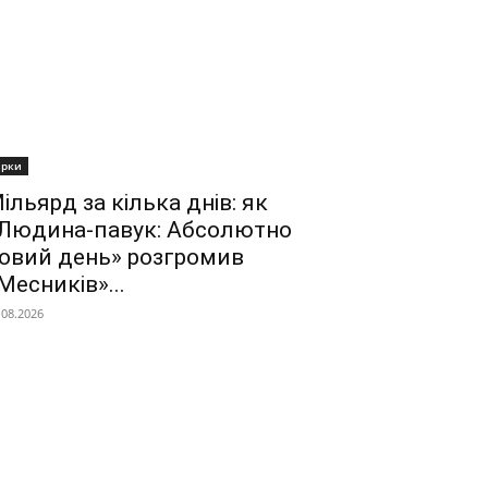
ірки
ільярд за кілька днів: як
Людина-павук: Абсолютно
овий день» розгромив
Месників»...
.08.2026