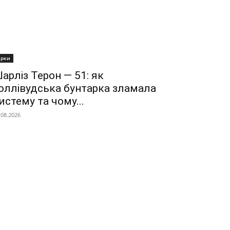
ірки
арліз Терон — 51: як
оллівудська бунтарка зламала
истему та чому...
.08.2026