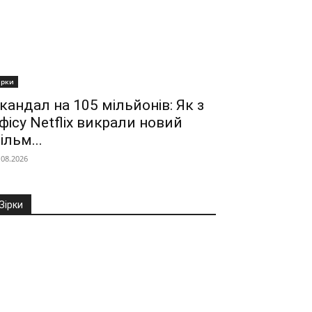
ірки
кандал на 105 мільйонів: Як з
фісу Netflix викрали новий
ільм...
.08.2026
Зірки