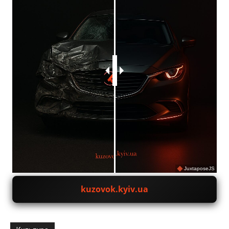
JuxtaposeJS
kuzovok.kyiv.ua