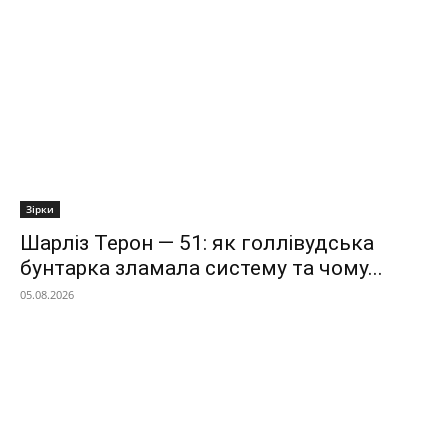
Зірки
Шарліз Терон — 51: як голлівудська
бунтарка зламала систему та чому...
05.08.2026