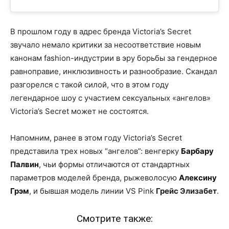
В прошлом году в адрес бренда Victoria’s Secret
звучало немало критики за несоответствие новым
канонам fashion-индустрии в эру борьбы за гендерное
равноправие, инклюзивность и разнообразие. Скандал
разгорелся с такой силой, что в этом году
легендарное шоу с участием сексуальных «ангелов»
Victoria’s Secret может не состоятся.
Напомним, ранее в этом году Victoria’s Secret
представила трех новых “ангелов”: венгерку
Барбару
Палвин
, чьи формы отличаются от стандартных
параметров моделей бренда, рыжеволосую
Алексину
Грэм
, и бывшая модель линии VS Pink
Грейс Элизабет
.
Смотрите также: