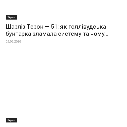
Зірки
Шарліз Терон — 51: як голлівудська
бунтарка зламала систему та чому...
05.08.2026
Зірки