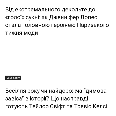
Від екстремального декольте до
«голої» сукні: як Дженніфер Лопес
стала головною героїнею Паризького
тижня моди
Love Story
Весілля року чи найдорожча “димова
завіса” в історії? Що насправді
готують Тейлор Свіфт та Тревіс Келсі