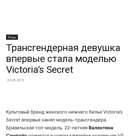
Мода
Трансгендерная девушка
впервые стала моделью
Victoria’s Secret
05.08.2019
Facebook
X
Telegram
Copy U
Культовый бренд женского нижнего белья Victoria’s
Secret впервые нанял модель-трансгендера.
Бразильская топ-модель, 22-летняя
Валентина
Сампайо
снимется в новом кампейне коллекции VS