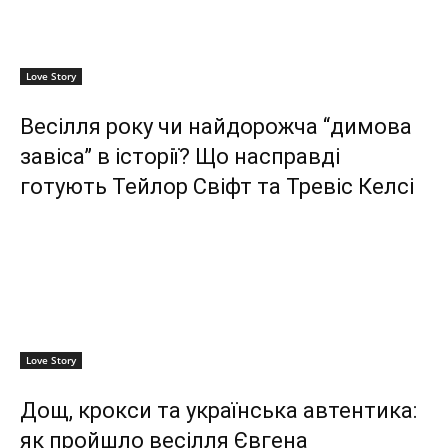
Love Story
Весілля року чи найдорожча “димова
завіса” в історії? Що насправді
готують Тейлор Свіфт та Тревіс Келсі
Love Story
Дощ, крокси та українська автентика:
як пройшло весілля Євгена