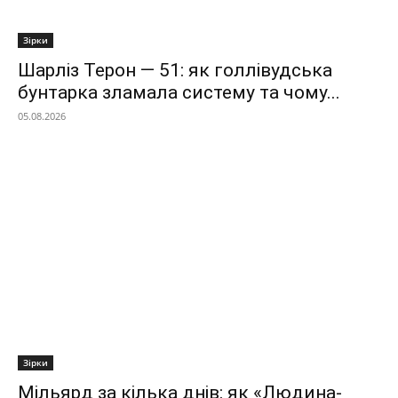
Зірки
Шарліз Терон — 51: як голлівудська
бунтарка зламала систему та чому...
05.08.2026
Зірки
Мільярд за кілька днів: як «Людина-