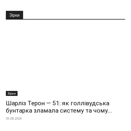
Зірки
Зірки
Шарліз Терон — 51: як голлівудська
бунтарка зламала систему та чому...
05.08.2026