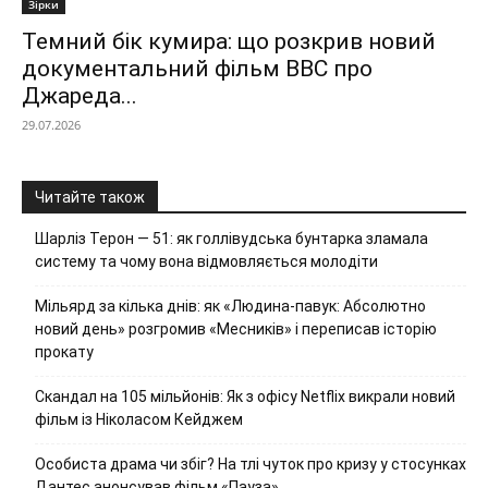
Зірки
Темний бік кумира: що розкрив новий
документальний фільм ВВС про
Джареда...
29.07.2026
Читайте також
Шарліз Терон — 51: як голлівудська бунтарка зламала
систему та чому вона відмовляється молодіти
Мільярд за кілька днів: як «Людина-павук: Абсолютно
новий день» розгромив «Месників» і переписав історію
прокату
Скандал на 105 мільйонів: Як з офісу Netflix викрали новий
фільм із Ніколасом Кейджем
Особиста драма чи збіг? На тлі чуток про кризу у стосунках
Дантес анонсував фільм «Пауза»