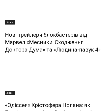
Зірки
Нові трейлери блокбастерів від
Марвел «Месники: Сходження
Доктора Дума» та «Людина-павук 4»
Зірки
«Одіссея» Крістофера Нолана: як