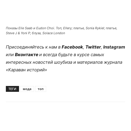
Показы Elie Saab и Eudon Choi. Топ, Ellery; платье, Sonia Rykiel; платье,
Steve J & Yoni P; блуза, Solace London
Присоединяйтесь к нам в
Facebook
,
Twitter
,
Instagram
или
Вконтакте
и всегда будьте в курсе самых
интересных новостей шоубиза и материалов журнала
«Караван историй»
ТЕГИ
мода
топ