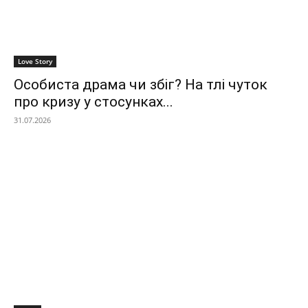
Love Story
Особиста драма чи збіг? На тлі чуток
про кризу у стосунках...
31.07.2026