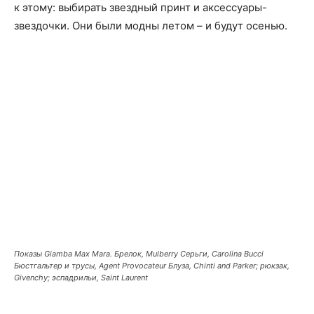
к этому: выбирать звездный принт и аксессуары-
звездочки. Они были модны летом – и будут осенью.
Показы Giamba Max Mara. Брелок, Mulberry Серьги, Carolina Bucci
Бюстгальтер и трусы, Agent Provocateur Блуза, Chinti and Parker; рюкзак,
Givenchy; эспадрильи, Saint Laurent