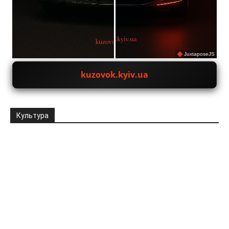
JuxtaposeJS
kuzovok.kyiv.ua
Культура