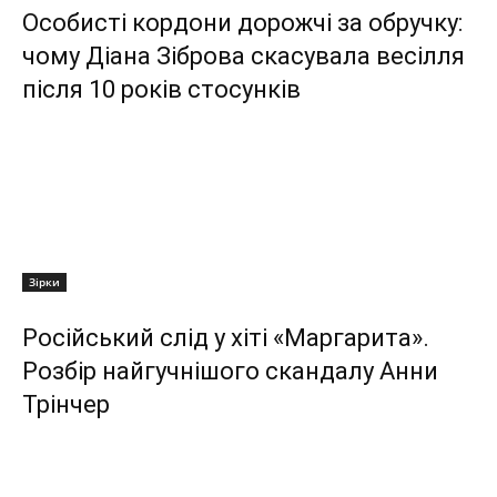
Особисті кордони дорожчі за обручку:
чому Діана Зіброва скасувала весілля
після 10 років стосунків
Зірки
Російський слід у хіті «Маргарита».
Розбір найгучнішого скандалу Анни
Трінчер