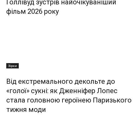
Голлівуд зустрів найочікуваніший
фільм 2026 року
Зірки
Від екстремального декольте до
«голої» сукні: як Дженніфер Лопес
стала головною героїнею Паризького
тижня моди