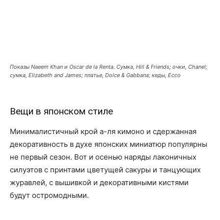
Показы Naeem Khan и Oscar de la Renta. Сумка, Hill & Friends; очки, Chanel;
сумка, Elizabeth and James; платье, Dolce & Gabbana; кеды, Ecco
Вещи в японском стиле
Минималистичный крой а-ля кимоно и сдержанная
декоративность в духе японских миниатюр популярны
не первый сезон. Вот и осенью наряды лаконичных
силуэтов с принтами цветущей сакуры и танцующих
журавлей, с вышивкой и декоративными кистями
будут остромодными.