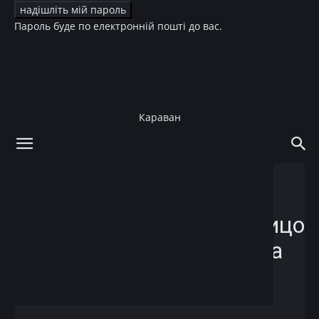
Пароль буде по електронній пошті до вас.
Караван
додому
Мода
Зірковий стиль
Мода
Зірковий стиль
Милли Бобби Браун — лицо
новой коллекции Pandora
10.10.2019
Facebook
X
Telegram
Copy U