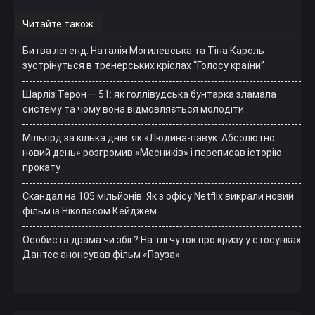
Читайте також
Битва легенд: Наталія Могилевська та Тіна Кароль
зустрінуться в тренерських кріслах “Голосу країни”
Шарліз Терон — 51: як голлівудська бунтарка зламала
систему та чому вона відмовляється молодіти
Мільярд за кілька днів: як «Людина-павук: Абсолютно
новий день» розгромив «Месників» і переписав історію
прокату
Скандал на 105 мільйонів: Як з офісу Netflix викрали новий
фільм із Ніколасом Кейджем
Особиста драма чи збіг? На тлі чуток про кризу у стосунках
Дантес анонсував фільм «Пауза»