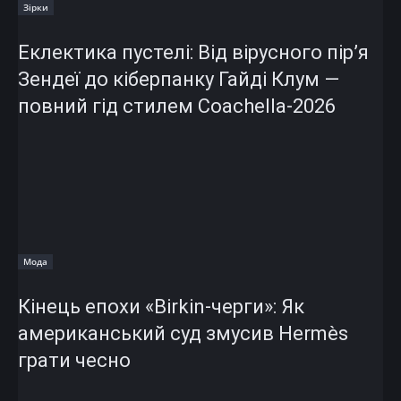
Зірки
Еклектика пустелі: Від вірусного пір’я
Зендеї до кіберпанку Гайді Клум —
повний гід стилем Coachella-2026
Мода
Кінець епохи «Birkin-черги»: Як
американський суд змусив Hermès
грати чесно