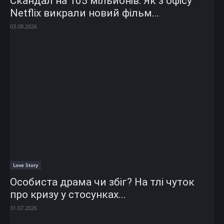
Скандал на 105 мільйонів: Як з офісу
Netflix викрали новий фільм...
03.08.2026
Love Story
Особиста драма чи збіг? На тлі чуток
про кризу у стосунках...
31.07.2026