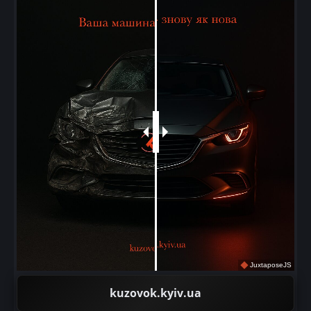
JuxtaposeJS
kuzovok.kyiv.ua