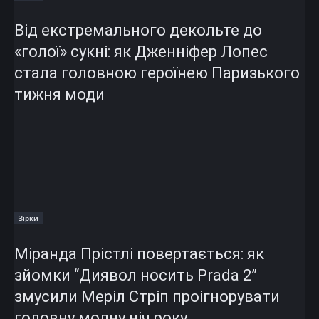
Від екстремального декольте до
«голої» сукні: як Дженніфер Лопес
стала головною героїнею Паризького
тижня моди
Зірки
Міранда Прістлі повертається: як
зйомки “Диявол носить Prada 2”
змусили Меріл Стріп проігнорувати
головну модну ніч року