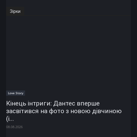
Зірки
Love Story
Кінець інтриги: Дантес вперше
засвітився на фото з новою дівчиною
(і...
08.08.2026