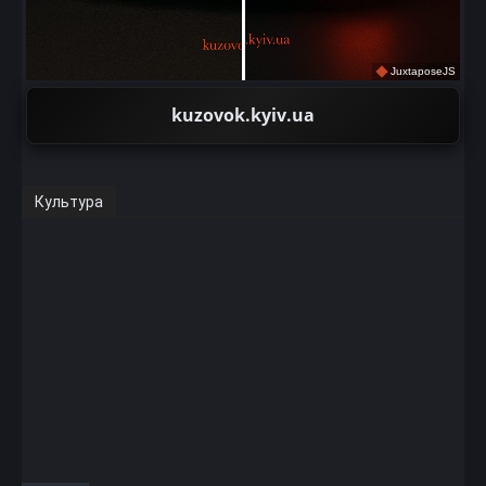
JuxtaposeJS
kuzovok.kyiv.ua
Культура