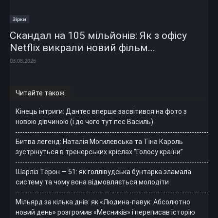
Зірки
Скандал на 105 мільйонів: Як з офісу
Netflix викрали новий фільм...
03.08.2026
Читайте також
Кінець інтриги: Дантес вперше засвітився на фото з
новою дівчиною (і до чого тут пес Василь)
Битва легенд: Наталія Могилевська та Тіна Кароль
зустрінуться в тренерських кріслах “Голосу країни”
Шарліз Терон — 51: як голлівудська бунтарка зламала
систему та чому вона відмовляється молодіти
Мільярд за кілька днів: як «Людина-павук: Абсолютно
новий день» розгромив «Месників» і переписав історію