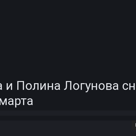
 и Полина Логунова с
 марта
Copy URL