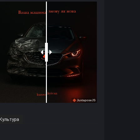
JuxtaposeJS
Культура