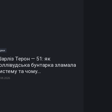
ірки
арліз Терон — 51: як
оллівудська бунтарка зламала
истему та чому...
.08.2026