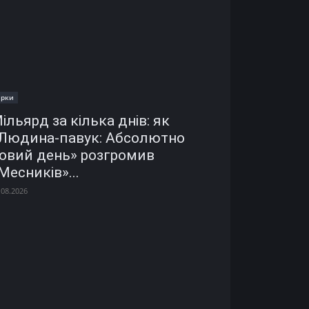
ірки
ільярд за кілька днів: як
Людина-павук: Абсолютно
овий день» розгромив
Месників»...
.08.2026