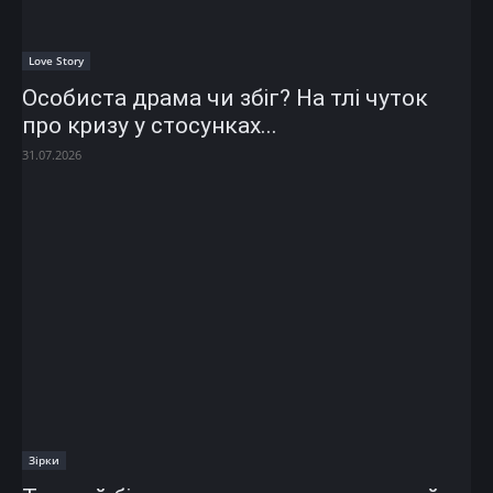
Love Story
Особиста драма чи збіг? На тлі чуток
про кризу у стосунках...
31.07.2026
Зірки