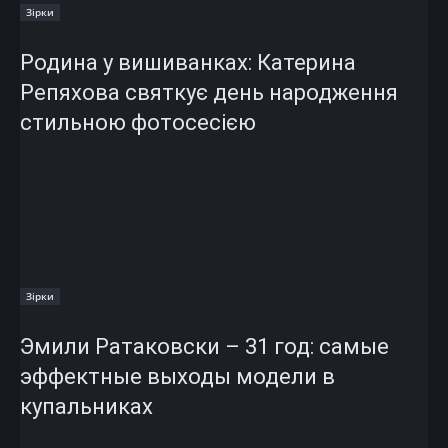
Зірки
Родина у вишиванках: Катерина
Репяхова святкує день народження
стильною фотосесією
Зірки
Эмили Ратаковски – 31 год: самые
эффектные выходы модели в
купальниках