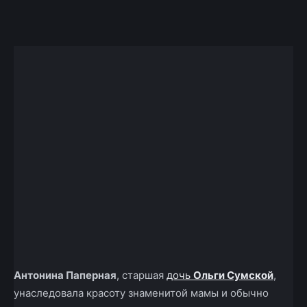
Facebook
X
Telegram
Copy U
Антонина Паперная
, старшая
дочь
Ольги Сумской
,
унаследовала красоту знаменитой мамы и обычно