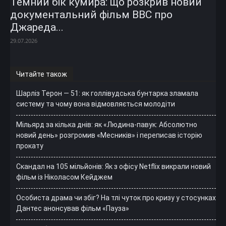
Темний бік кумира: що розкрив новий
документальний фільм ВВС про
Джареда...
29.07.2026
Читайте також
Шарліз Терон — 51: як голлівудська бунтарка зламала
систему та чому вона відмовляється молодіти
Мільярд за кілька днів: як «Людина-павук: Абсолютно
новий день» розгромив «Месників» і переписав історію
прокату
Скандал на 105 мільйонів: Як з офісу Netflix викрали новий
фільм із Ніколасом Кейджем
Особиста драма чи збіг? На тлі чуток про кризу у стосунках
Дантес анонсував фільм «Пауза»