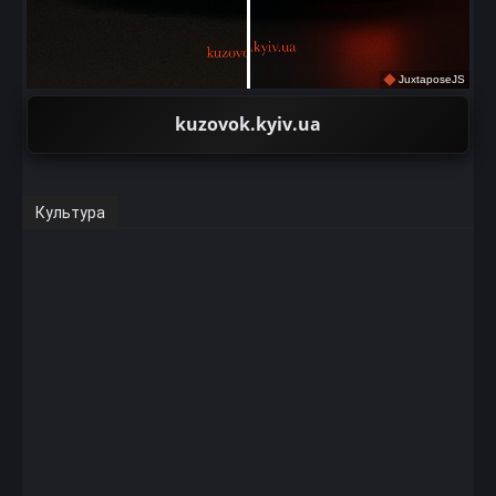
JuxtaposeJS
kuzovok.kyiv.ua
Культура