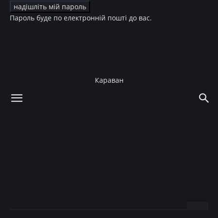
Пароль буде по електронній пошті до вас.
Караван
додому
Новини
Новини
Дочь Ольги Сумской
кардинально сменила
имидж
19.04.2018