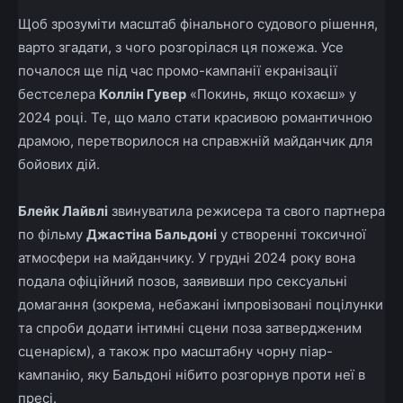
Щоб зрозуміти масштаб фінального судового рішення,
варто згадати, з чого розгорілася ця пожежа. Усе
почалося ще під час промо-кампанії екранізації
бестселера
Коллін Гувер
«Покинь, якщо кохаєш» у
2024 році. Те, що мало стати красивою романтичною
драмою, перетворилося на справжній майданчик для
бойових дій.
Блейк Лайвлі
звинуватила режисера та свого партнера
по фільму
Джастіна Бальдоні
у створенні токсичної
атмосфери на майданчику. У грудні 2024 року вона
подала офіційний позов, заявивши про сексуальні
домагання (зокрема, небажані імпровізовані поцілунки
та спроби додати інтимні сцени поза затвердженим
сценарієм), а також про масштабну чорну піар-
кампанію, яку Бальдоні нібито розгорнув проти неї в
пресі.