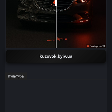
JuxtaposeJS
kuzovok.kyiv.ua
Культура