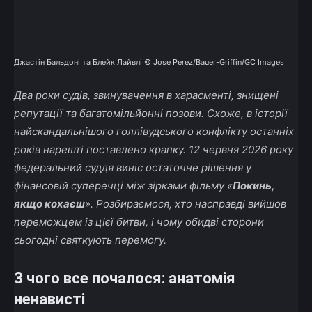
Джастін Бальдоні та Блейк Лайвлі © Jose Perez/Bauer-Griffin/GC Images
Два роки судів, звинувачення в харасменті, знищені
репутації та багатомільйонні позови. Схоже, в історії
найскандальнішого голлівудського конфлікту останніх
років нарешті поставлено крапку. 12 червня 2026 року
федеральний суддя виніс остаточне рішення у
фінансовій суперечці між зірками фільму «
Покинь,
якщо кохаєш
». Розбираємося, хто насправді вийшов
переможцем із цієї битви, і чому обидві сторони
сьогодні святкують перемогу.
З чого все почалося: анатомія
ненависті