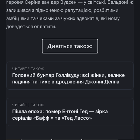
героїня Серіна ван дер Вудсен — у світські. Бальдоні ж
залишився з підмоченою репутацією, розбитими
амбіціями та чеками за чужих адвокатів, які йому
доведеться оплатити.
Дивіться також:
ЧИТАЙТЕ ТАКОЖ
Головний бунтар Голлівуду: всі жінки, велике
падіння та тихе відродження Джонні Деппа
ЧИТАЙТЕ ТАКОЖ
Пішла епоха: помер Ентоні Гед — зірка
серіалів «Баффі» та «Тед Лассо»