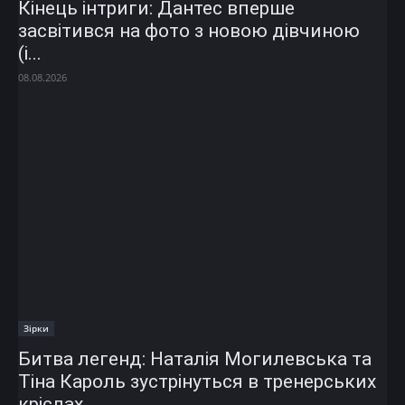
Кінець інтриги: Дантес вперше
засвітився на фото з новою дівчиною
(і...
08.08.2026
Зірки
Битва легенд: Наталія Могилевська та
Тіна Кароль зустрінуться в тренерських
кріслах...