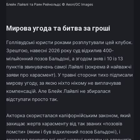
Блейк Лайвлі та Раян Рейнольдс © Aeon/GC Images
Мирова угода та битва за гроші
Голлівудські юристи роками розплутували цей клубок.
Зрештою, навесні 2026 року суд відхилив 400-
мільйонний позов Бальдоні, а згодом зняв і 10 із 13
пунктів звинувачень самої Лайвлі (зокрема й найважчі
заяви про харасмент). У травні сторони тихо підписали
мирову угоду, за якою ніхто нікому не виплачував
компенсацій. Але Блейк Лайвлі не збиралася
відступати просто так.
Акторка скористалася каліфорнійським законом, який
захищає жертв харасменту від так званих «позовів
помсти» (яким і був відхилений позов Бальдоні), і
зажадала покрити всі свої шалені витрати на адвокатів,