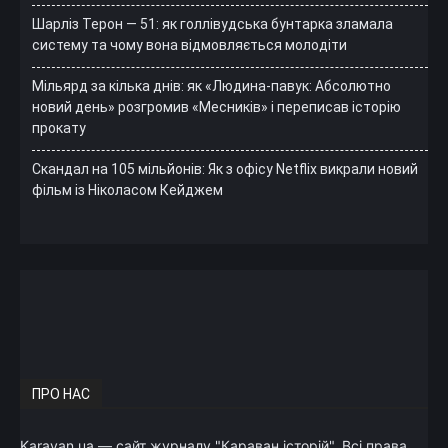
Шарліз Терон — 51: як голлівудська бунтарка зламала
систему та чому вона відмовляється молодіти
Мільярд за кілька днів: як «Людина-павук: Абсолютно
новий день» розгромив «Месників» і переписав історію
прокату
Скандал на 105 мільйонів: Як з офісу Netflix викрали новий
фільм із Ніколасом Кейджем
ПРО НАС
Karavan.ua — сайт журналу "Караван історій". Всі права