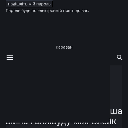
Пароль буде по електронній пошті до вас.
Караван
додому
Story
Story
Зірки
Культура
Кіно
Новини
Холодна помста чи піар-
провал: чим насправді
закінчилася найтоксичніша
війна Голлівуду між Блейк