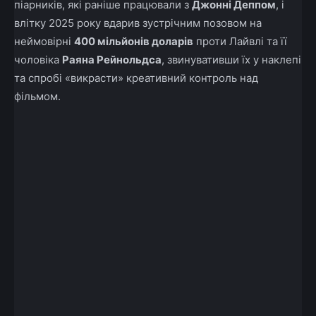
піарників, які раніше працювали з
Джонні Деппом
, і
влітку 2025 року вдарив зустрічним позовом на
неймовірні
400 мільйонів доларів
проти Лайвлі та її
чоловіка
Раяна Рейнольдса
, звинувативши їх у наклепі
та спробі «викрасти» креативний контроль над
фільмом.