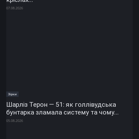
07.08.2026
Зірки
Шарліз Терон — 51: як голлівудська
бунтарка зламала систему та чому...
05.08.2026