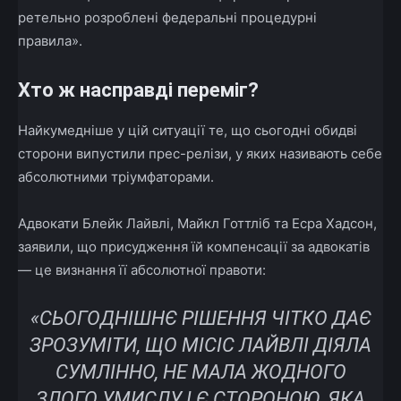
ретельно розроблені федеральні процедурні
правила».
Хто ж насправді переміг?
Найкумедніше у цій ситуації те, що сьогодні обидві
сторони випустили прес-релізи, у яких називають себе
абсолютними тріумфаторами.
Адвокати Блейк Лайвлі, Майкл Готтліб та Есра Хадсон,
заявили, що присудження їй компенсації за адвокатів
— це визнання її абсолютної правоти:
«СЬОГОДНІШНЄ РІШЕННЯ ЧІТКО ДАЄ
ЗРОЗУМІТИ, ЩО МІСІС ЛАЙВЛІ ДІЯЛА
СУМЛІННО, НЕ МАЛА ЖОДНОГО
ЗЛОГО УМИСЛУ І Є СТОРОНОЮ, ЯКА