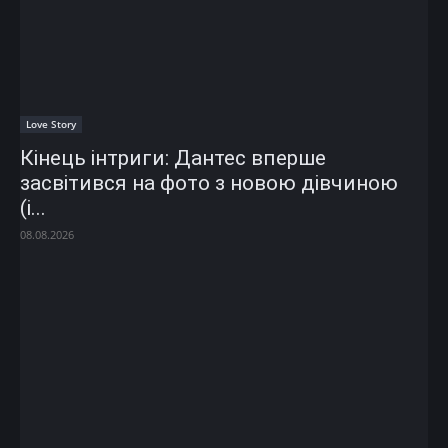
Love Story
Кінець інтриги: Дантес вперше
засвітився на фото з новою дівчиною
(і...
08.08.2026