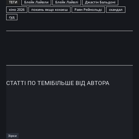
ТЕГИ
Блейк Лайвли
Блейк Лайвлі
Джастін Бальдоні
кіно 2026
покинь якщо кохаєш
Раян Рейнольдс
скандал
суд
СТАТТІ ПО ТЕМІ
БІЛЬШЕ ВІД АВТОРА
Зірки