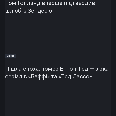
Том Голланд вперше підтвердив
шлюб із Зендеєю
Зірки
Пішла епоха: помер Ентоні Гед — зірка
серіалів «Баффі» та «Тед Лассо»