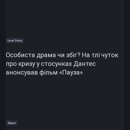
Love Story
Особиста драма чи збіг? На тлі чуток
про кризу у стосунках Дантес
анонсував фільм «Пауза»
Зірки