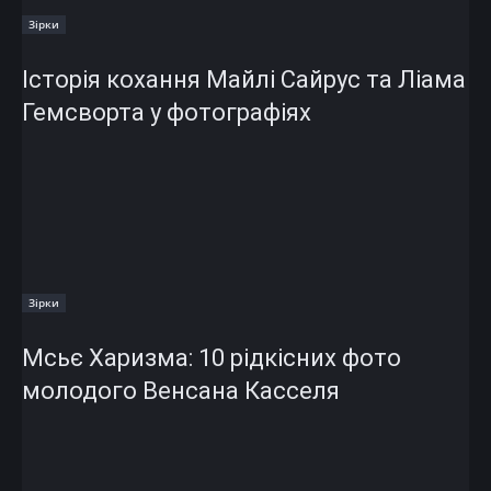
Зірки
Історія кохання Майлі Сайрус та Ліама
Гемсворта у фотографіях
Зірки
Мсьє Харизма: 10 рідкісних фото
молодого Венсана Касселя