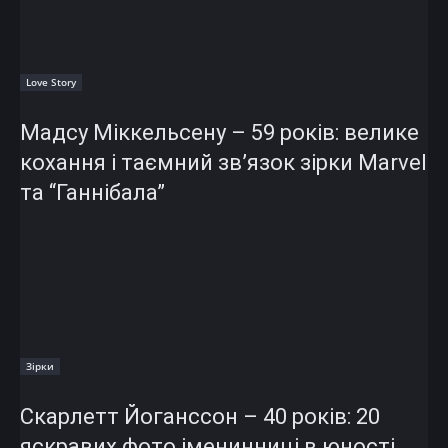
Love Story
Мадсу Міккельсену – 59 років: велике
кохання і таємний зв’язок зірки Marvel
та “Ганнібала”
Зірки
Скарлетт Йоганссон – 40 років: 20
яскравих фото іменинниці в юності