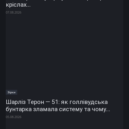
кріслах...
07.08.2026
Зірки
Шарліз Терон — 51: як голлівудська
бунтарка зламала систему та чому...
05.08.2026