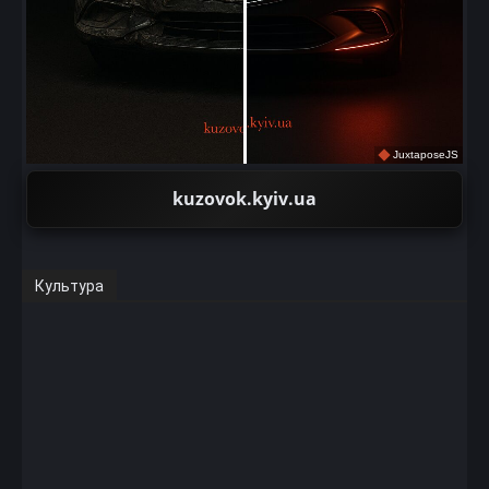
JuxtaposeJS
kuzovok.kyiv.ua
Культура