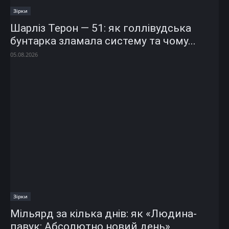
Зірки
Шарліз Терон — 51: як голлівудська
бунтарка зламала систему та чому...
05.08.2026
Зірки
Мільярд за кілька днів: як «Людина-
павук: Абсолютно новий день»