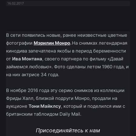
16.02.2017
Facebook
X
Telegram
Copy U
В сети появились новые, ранее неизвестные цветные
фотографии
Мэрилин Монро
.
На снимках легендарная
кинодива запечатлена якобы в период беременности
от
Ива Монтана
, своего партнера по фильму «
Давай
займемся любовью
». Фото сделаны летом 1960 года, и
на них актрисе 34 года.
В ноябре 2016 года эту серию снимков из коллекции
Фриды Халл, близкой подруги Монро, продали на
аукционе
Тони Майклсу
, который и поделился ими с
британским таблоидом Daily Mail.
Присоединяйтесь к нам