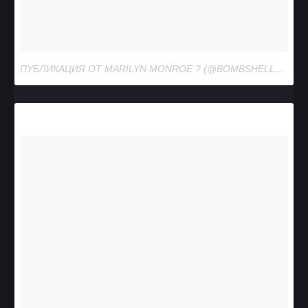
ПУБЛИКАЦИЯ ОТ MARILYN MONROE ? (@BOMBSHELLMARILYNMONROE)