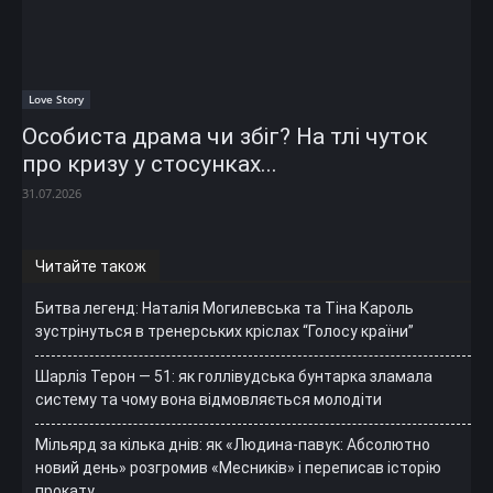
Love Story
Особиста драма чи збіг? На тлі чуток
про кризу у стосунках...
31.07.2026
Читайте також
Битва легенд: Наталія Могилевська та Тіна Кароль
зустрінуться в тренерських кріслах “Голосу країни”
Шарліз Терон — 51: як голлівудська бунтарка зламала
систему та чому вона відмовляється молодіти
Мільярд за кілька днів: як «Людина-павук: Абсолютно
новий день» розгромив «Месників» і переписав історію
прокату