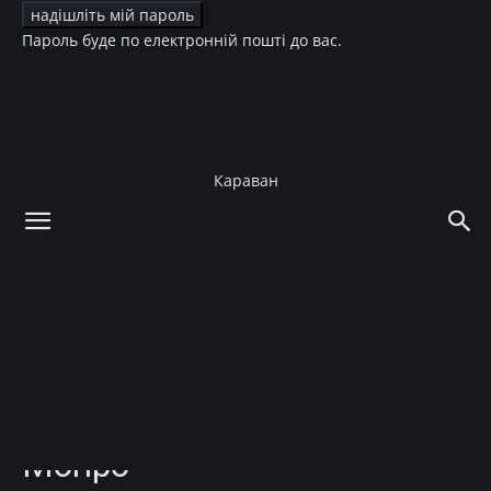
Пароль буде по електронній пошті до вас.
Караван
додому
Культура
Кіно
Культура
Кіно
Новини
Опубликованы
эксклюзивные фото
“беременной” Мэрилин
Монро