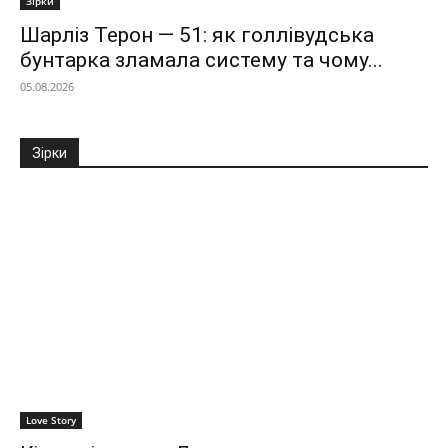
Зірки
Шарліз Терон — 51: як голлівудська
бунтарка зламала систему та чому...
05.08.2026
Зірки
Love Story