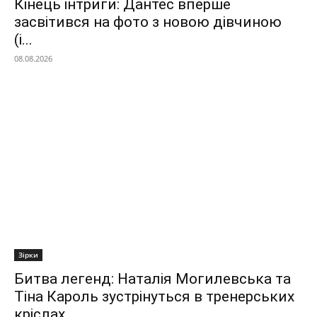
Кінець інтриги: Дантес вперше
засвітився на фото з новою дівчиною
(і...
08.08.2026
Зірки
Битва легенд: Наталія Могилевська та
Тіна Кароль зустрінуться в тренерських
кріслах...