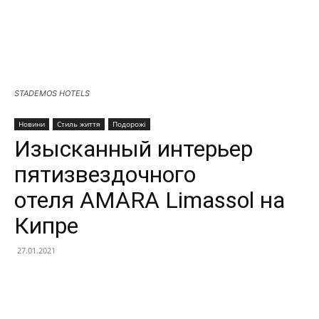
STADEMOS HOTELS
Новини
Стиль життя
Подорожі
Изысканный интерьер
пятизвездочного
отеля AMARA Limassol на
Кипре
27.01.2021
Facebook
X
Telegram
Copy U