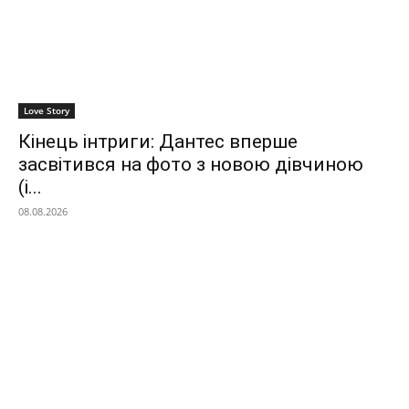
Love Story
Кінець інтриги: Дантес вперше
засвітився на фото з новою дівчиною
(і...
08.08.2026