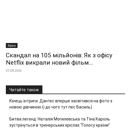
Зірки
Скандал на 105 мільйонів: Як з офісу
Netflix викрали новий фільм...
03.08.2026
Читайте також
Кінець інтриги: Дантес вперше засвітився на фото з
новою дівчиною (і до чого тут пес Василь)
Битва легенд: Наталія Могилевська та Тіна Кароль
зустрінуться в тренерських кріслах “Голосу країни”