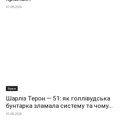
07.08.2026
Зірки
Шарліз Терон — 51: як голлівудська
бунтарка зламала систему та чому...
05.08.2026