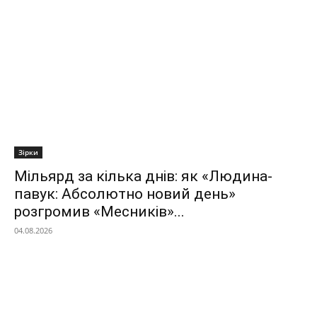
Зірки
Мільярд за кілька днів: як «Людина-
павук: Абсолютно новий день»
розгромив «Месників»...
04.08.2026