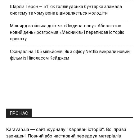
Шарліз Терон — 51: як голлівудська бунтарка зламала
систему та чому вона відмовляється молодіти
Мільярд за кілька днів: як «Людина-павук: Абсолютно
новий день» розгромив «Месників» і переписав історію
прокату
Скандал на 105 мільйонів: Як з офісу Netflix викрали новий
фільм із Ніколасом Кейджем
ПРО НАС
Karavan.ua — сайт журналу "Караван історій". Всі права
захищені. Повний або частковий передрук матеріалів