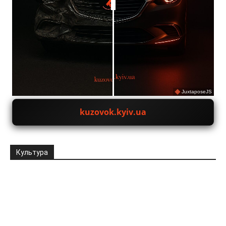
JuxtaposeJS
kuzovok.kyiv.ua
Культура