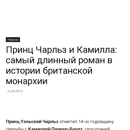
Новини
Принц Чарльз и Камилла:
самый длинный роман в
истории британской
монархии
10.04.2019
Facebook
X
Telegram
Copy U
Принц Уэльский Чарльз
отметил 14-ю годовщину
свадьбы с
Камиллой Паркер-Боулз
, герцогиней