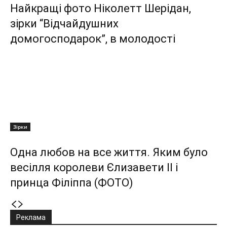
Найкращі фото Ніколетт Шерідан,
зірки “Відчайдушних
домогосподарок”, в молодості
Зірки
Одна любов на все життя. Яким було
весілля королеви Єлизавети II і
принца Філіппа (ФОТО)
Реклама