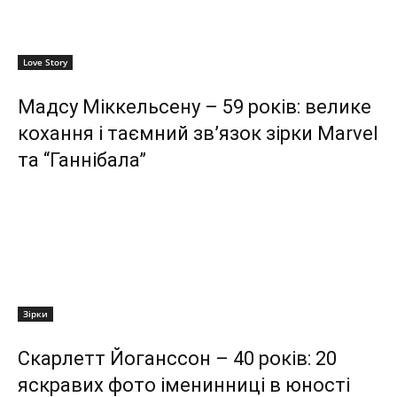
Love Story
Мадсу Міккельсену – 59 років: велике
кохання і таємний зв’язок зірки Marvel
та “Ганнібала”
Зірки
Скарлетт Йоганссон – 40 років: 20
яскравих фото іменинниці в юності