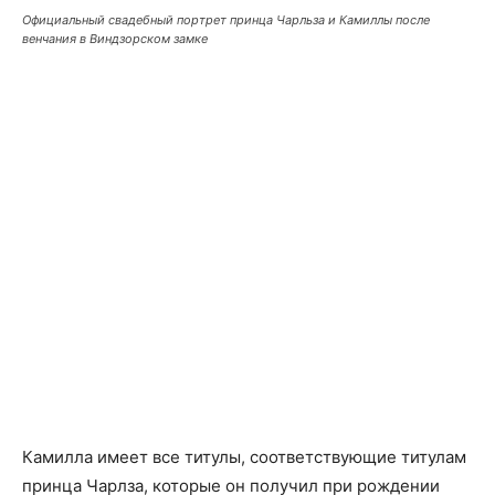
Официальный свадебный портрет принца Чарльза и Камиллы после
венчания в Виндзорском замке
Камилла имеет все титулы, соответствующие титулам
принца Чарлза, которые он получил при рождении