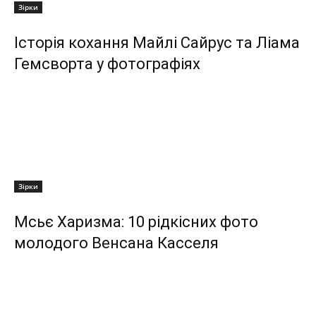
Зірки
Історія кохання Майлі Сайрус та Ліама
Гемсворта у фотографіях
Зірки
Мсьє Харизма: 10 рідкісних фото
молодого Венсана Касселя