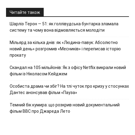
Читайте також
Шарліз Терон — 51: як голлівудська бунтарка зламала
систему та чому вона відмовляється молодіти
Мільярд за кілька днів: як «Людина-павук: Абсолютно
новий день» розгромив «Месників» і переписав історію
прокату
Скандал на 105 мільйонів: Як з офісу Netflix викрали новий
фільм із Ніколасом Кейджем
Особиста драма чи збіг? На тлі чуток про кризу у стосунках
Дантес анонсував фільм «Пауза»
Темний бік кумира: що розкрив новий документальний
фільм ВВС про Джареда Лето