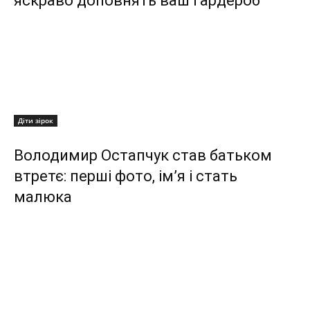
яскраво доповнять ваш гардероб
Діти зірок
Володимир Остапчук став батьком
втретє: перші фото, ім’я і стать
малюка