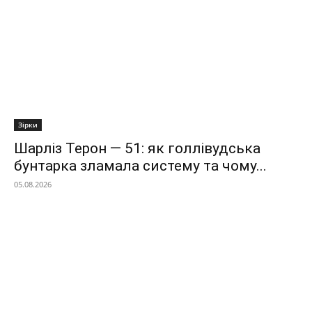
Зірки
Шарліз Терон — 51: як голлівудська
бунтарка зламала систему та чому...
05.08.2026