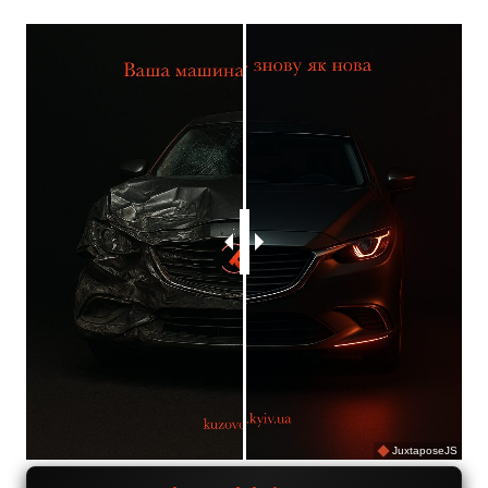
JuxtaposeJS