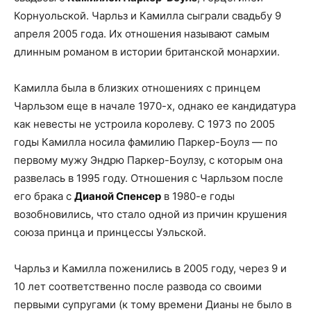
Корнуольской. Чарльз и Камилла сыграли свадьбу 9
апреля 2005 года. Их отношения называют самым
длинным романом в истории британской монархии.
Камилла была в близких отношениях с принцем
Чарльзом еще в начале 1970-х, однако ее кандидатура
как невесты не устроила королеву. С 1973 по 2005
годы Камилла носила фамилию Паркер-Боулз — по
первому мужу Эндрю Паркер-Боулзу, с которым она
развелась в 1995 году. Отношения с Чарльзом после
его брака с
Дианой Спенсер
в 1980-е годы
возобновились, что стало одной из причин крушения
союза принца и принцессы Уэльской.
Чарльз и Камилла поженились в 2005 году, через 9 и
10 лет соответственно после развода со своими
первыми супругами (к тому времени Дианы не было в