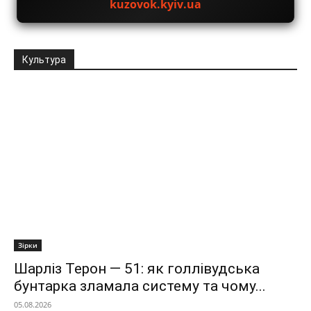
kuzovok.kyiv.ua
Культура
Зірки
Шарліз Терон — 51: як голлівудська
бунтарка зламала систему та чому...
05.08.2026