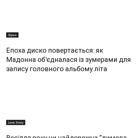
Зірки
Епоха диско повертається: як
Мадонна об’єдналася із зумерами для
запису головного альбому літа
Love Story
Весілля року чи найдорожча “димова