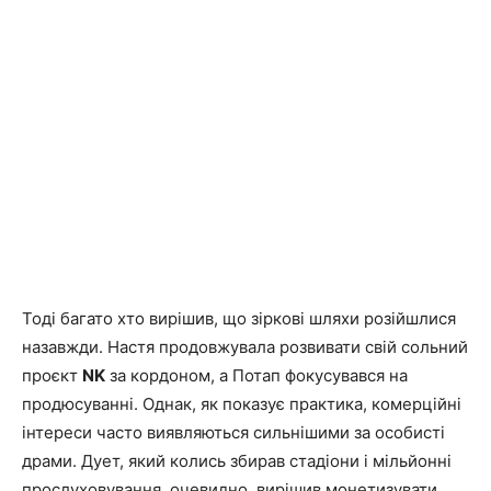
Тоді багато хто вирішив, що зіркові шляхи розійшлися
назавжди. Настя продовжувала розвивати свій сольний
проєкт
NK
за кордоном, а Потап фокусувався на
продюсуванні. Однак, як показує практика, комерційні
інтереси часто виявляються сильнішими за особисті
драми. Дует, який колись збирав стадіони і мільйонні
прослуховування, очевидно, вирішив монетизувати