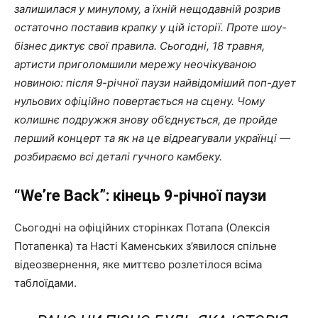
залишилася у минулому, а їхній нещодавній розрив
остаточно поставив крапку у цій історії. Проте шоу-
бізнес диктує свої правила. Сьогодні, 18 травня,
артисти приголомшили мережу неочікуваною
новиною: після 9-річної паузи найвідоміший поп-дует
нульових офіційно повертається на сцену. Чому
колишнє подружжя знову об’єднується, де пройде
перший концерт та як на це відреагували українці —
розбираємо всі деталі гучного камбеку.
“We’re Back”: кінець 9-річної паузи
Сьогодні на офіційних сторінках Потапа (Олексія
Потапенка) та Насті Каменських з’явилося спільне
відеозвернення, яке миттєво розлетілося всіма
таблоїдами.