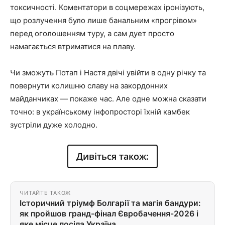
токсичності. Коментатори в соцмережах іронізують,
що розлучення було лише банальним «прогрівом»
перед оголошенням туру, а сам дует просто
намагається втриматися на плаву.
Чи зможуть Потап і Настя двічі увійти в одну річку та
повернути колишню славу на закордонних
майданчиках — покаже час. Але одне можна сказати
точно: в українському інфопросторі їхній камбек
зустріли дуже холодно.
Дивіться також:
ЧИТАЙТЕ ТАКОЖ
Історичний тріумф Болгарії та магія бандури:
як пройшов гранд-фінал Євробачення-2026 і
яке місце посіла Україна