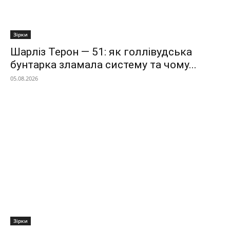
Зірки
Шарліз Терон — 51: як голлівудська
бунтарка зламала систему та чому...
05.08.2026
Зірки