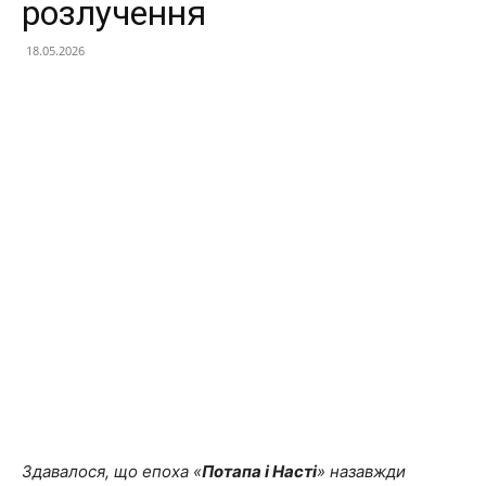
розлучення
18.05.2026
Facebook
X
Telegram
Copy U
Здавалося, що епоха «
Потапа і Насті
» назавжди