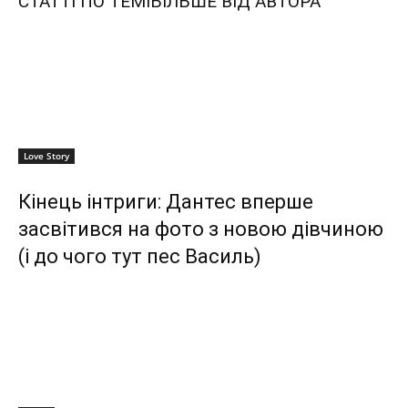
СТАТТІ ПО ТЕМІ
БІЛЬШЕ ВІД АВТОРА
Love Story
Кінець інтриги: Дантес вперше
засвітився на фото з новою дівчиною
(і до чого тут пес Василь)