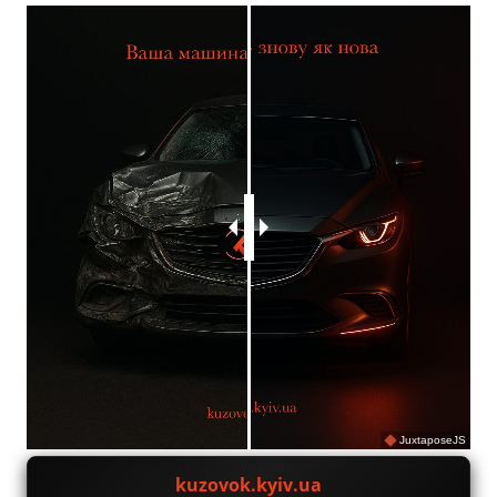
JuxtaposeJS
kuzovok.kyiv.ua