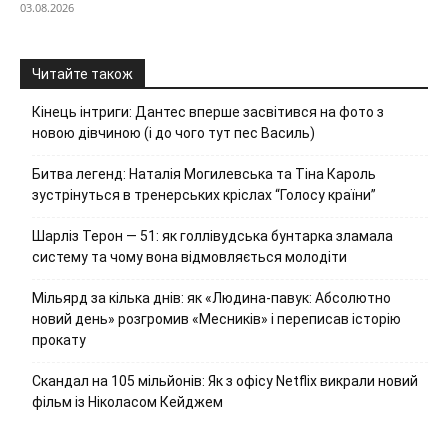
03.08.2026
Читайте також
Кінець інтриги: Дантес вперше засвітився на фото з
новою дівчиною (і до чого тут пес Василь)
Битва легенд: Наталія Могилевська та Тіна Кароль
зустрінуться в тренерських кріслах “Голосу країни”
Шарліз Терон — 51: як голлівудська бунтарка зламала
систему та чому вона відмовляється молодіти
Мільярд за кілька днів: як «Людина-павук: Абсолютно
новий день» розгромив «Месників» і переписав історію
прокату
Скандал на 105 мільйонів: Як з офісу Netflix викрали новий
фільм із Ніколасом Кейджем