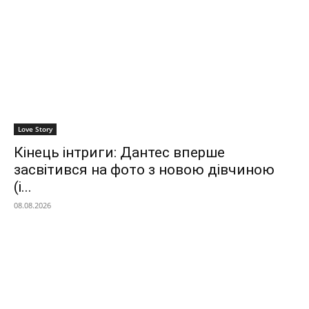
Love Story
Кінець інтриги: Дантес вперше
засвітився на фото з новою дівчиною
(і...
08.08.2026