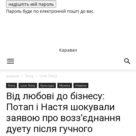
Пароль буде по електронній пошті до вас.
Караван
додому
Story
Love Story
Story
Love Story
Культура
Музика
Новини
Від любові до бізнесу:
Потап і Настя шокували
заявою про возз’єднання
дуету після гучного