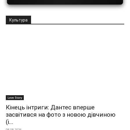
Культура
Love Story
Кінець інтриги: Дантес вперше
засвітився на фото з новою дівчиною
(і...
08.08.2026