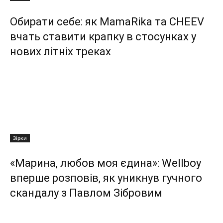
Обирати себе: як MamaRika та CHEEV
вчать ставити крапку в стосунках у
нових літніх треках
Зірки
«Марина, любов моя єдина»: Wellboy
вперше розповів, як уникнув гучного
скандалу з Павлом Зібровим