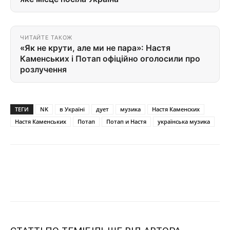
ЧИТАЙТЕ ТАКОЖ
«Як не крути, але ми не пара»: Настя
Каменських і Потап офіційно оголосили про
розлучення
ТЕГИ
NK
в Україні
дует
музика
Настя Каменских
Настя Каменських
Потап
Потап и Настя
українська музика