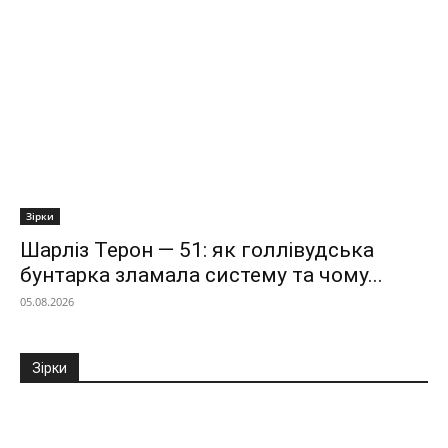
Зірки
Шарліз Терон — 51: як голлівудська
бунтарка зламала систему та чому...
05.08.2026
Зірки