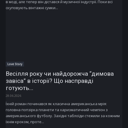
в моді, але тепер він дістався й музичної індустрії. Поки всі
скуповують вінтажні сумки...
Love Story
Весілля року чи найдорожча “димова
завіса” в історії? Що насправді
готують...
28.06.2026
Їхній роман починався як класична американська мрія:
головна попзірка планети та харизматичний чемпіон з
американського футболу. Західні таблоїди стежили за кожним
їхнім кроком, проте...