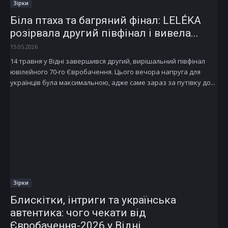
Зірки
Біла птаха та багряний фінал: LELÉKA
розірвала другий півфінал і вивела...
15.05.2026
14 травня у Відні завершився другий, вирішальний півфінал
ювілейного 70-го Євробачення. Цього вечора напруга для
українців була максимальною, адже саме зараз за путівку до...
Зірки
Блискітки, інтриги та українська
автентика: чого чекати від
Євробачення-2026 у Відні