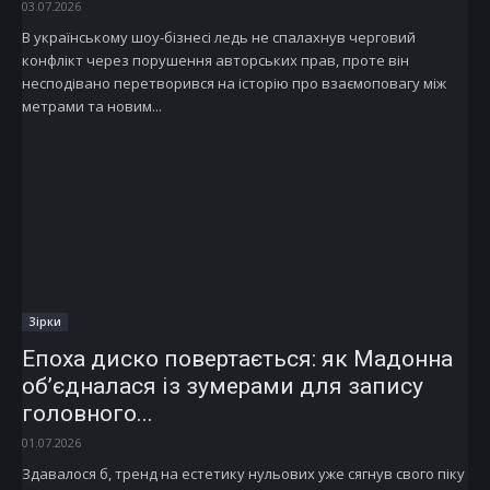
03.07.2026
В українському шоу-бізнесі ледь не спалахнув черговий
конфлікт через порушення авторських прав, проте він
несподівано перетворився на історію про взаємоповагу між
метрами та новим...
Зірки
Епоха диско повертається: як Мадонна
об’єдналася із зумерами для запису
головного...
01.07.2026
Здавалося б, тренд на естетику нульових уже сягнув свого піку