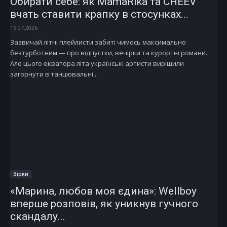
Обирати себе: як MamaRika та CHEEV
вчать ставити крапку в стосунках...
16.07.2026
Зазвичай літні плейлисти забиті чимось максимально
безтурботним — про відпустки, вечірки та курортні романи.
Але цього екватора літа українські артисти вирішили
загорнути в танцювальні...
Зірки
«Марина, любов моя єдина»: Wellboy
вперше розповів, як уникнув гучного
скандалу...