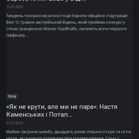
10.05.2026
Тиждень головної музичної події Європи офіційно стартував!
Вже 12 травня австрійський Відень, який приймає конкурс у
стінах грандіозної Wiener Stadthalle, запалить вогні першого
півфіналу....
Story
«Як не крути, але ми не пара»: Настя
Каменських і Потап...
01.05.2026
Майже сім років шлюбу, двадцять років спільної історії та сотні
чуток, які нарешті отримали своє підтвердження. Одна з