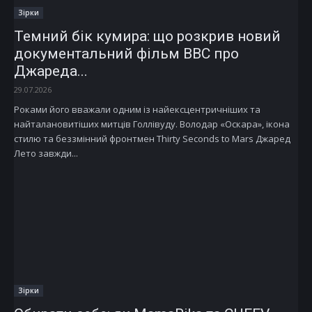
Зірки
Темний бік кумира: що розкрив новий
документальний фільм ВВС про
Джареда...
29.07.2026
Роками його вважали одним із найексцентричніших та
найталановитіших митців Голлівуду. Володар «Оскара», ікона
стилю та беззмінний фронтмен Thirty Seconds to Mars Джаред
Лето завжди...
Зірки