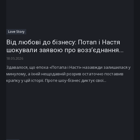
Love Story
Від любові до бізнесу: Потап і Настя
шокували заявою про возз’єднання...
18.05.2026
Здавалося, що епоха «Потапа і Насті» назавжди залишилася у
минулому, а їхній нещодавній розрив остаточно поставив
крапку у цій історії. Проте шоу-бізнес диктує свої...