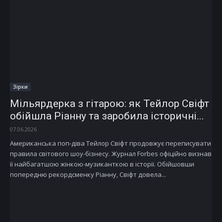
Зірки
Мільярдерка з гітарою: як Тейлор Свіфт
обійшла Ріанну та заробила історичні...
07.06.2026
Американська поп-діва Тейлор Свіфт продовжує переписувати
правила світового шоу-бізнесу. Журнал Forbes офіційно визнав
її найбагатшою жінкою-музиканткою в історії. Обійшовши
попередню рекордсменку Ріанну, Свіфт довела...