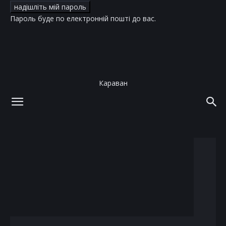
Пароль буде по електронній пошті до вас.
Караван
додому
теги
музика
тег: музика