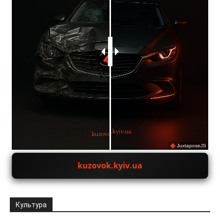
JuxtaposeJS
kuzovok.kyiv.ua
Культура