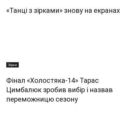
«Танці з зірками» знову на екранах
Зірки
Фінал «Холостяка-14» Тарас
Цимбалюк зробив вибір і назвав
переможницю сезону