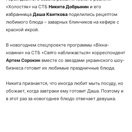
«Холостяк» на СТБ
Никита Добрынин
и его
избранница
Даша Квиткова
поделились рецептом
любимого блюда – заварных блинчиков на кефире с
красной икрой.
В новогоднем спецпроекте программы
«Вікна-
новини»
на СТБ «Свято наближається» корреспондент
Артем Сорокин
вместе со звездами украинского шоу-
бизнеса готовит их любимые праздничные блюда.
Никита признается, что иногда любит мыть посуду, но
обожает, когда завтраки ему готовит Даша. Поэтому и
в этот раз за новогоднее блюдо отвечает девушка.