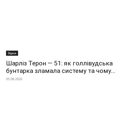
Зірки
Шарліз Терон — 51: як голлівудська
бунтарка зламала систему та чому...
05.08.2026