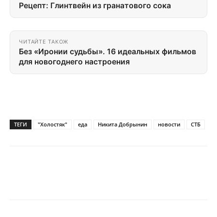
Рецепт: Глинтвейн из гранатового сока
ЧИТАЙТЕ ТАКОЖ
Без «Иронии судьбы». 16 идеальных фильмов
для новогоднего настроения
ТЕГИ
"Холостяк"
еда
Никита Добрынин
новости
СТБ