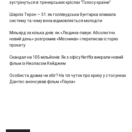
зустрінуться в тренерських кріслах “Голосу країни”
Шарліз Терон — 51: як голлівудська бунтарка зламала
систему та чому вона відмовляється молодіти
Мільярд за кілька днів: як «Людина-павук: Абсолютно
новий день» розгромив «Месників» і переписав історію
прокату
Скандал на 105 мільйонів: Як з офісу Netflix викрали новий
фільм із Ніколасом Кейджем
Особиста драма чи збіг? На тлі чуток про кризу у стосунках
Дантес анонсував фільм «Пауза»