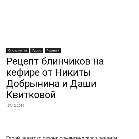
Стиль життя
Гурме
Рецепти
Рецепт блинчиков на
кефире от Никиты
Добрынина и Даши
Квитковой
27.12.2019
Facebook
X
Telegram
Copy U
Герой девятого сезона романтического реалити