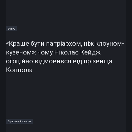
Story
«Краще бути патріархом, ніж клоуном-
кузеном»: чому Ніколас Кейдж
офіційно відмовився від прізвища
Коппола
Зірковий стиль