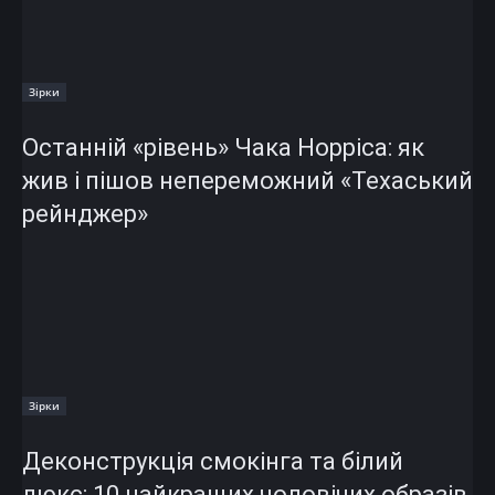
Зірки
Останній «рівень» Чака Норріса: як
жив і пішов непереможний «Техаський
рейнджер»
Зірки
Деконструкція смокінга та білий
люкс: 10 найкращих чоловічих образів