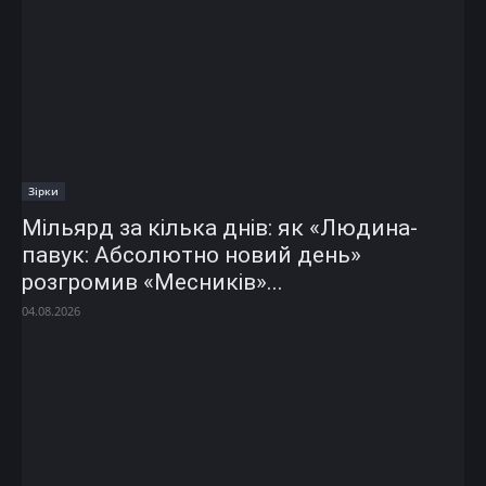
Зірки
Мільярд за кілька днів: як «Людина-
павук: Абсолютно новий день»
розгромив «Месників»...
04.08.2026