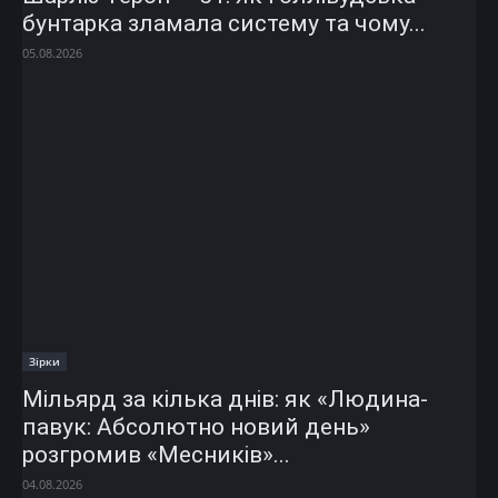
бунтарка зламала систему та чому...
05.08.2026
Зірки
Мільярд за кілька днів: як «Людина-
павук: Абсолютно новий день»
розгромив «Месників»...
04.08.2026