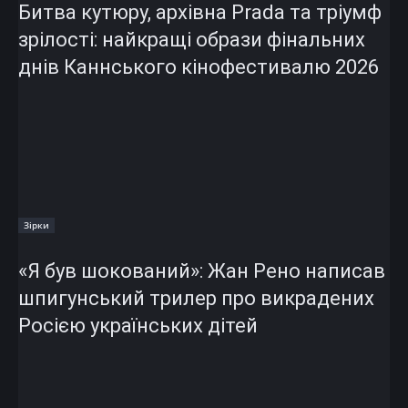
Битва кутюру, архівна Prada та тріумф
зрілості: найкращі образи фінальних
днів Каннського кінофестивалю 2026
Зірки
«Я був шокований»: Жан Рено написав
шпигунський трилер про викрадених
Росією українських дітей