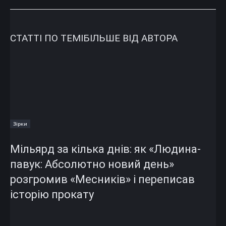
СТАТТІ ПО ТЕМІ
БІЛЬШЕ ВІД АВТОРА
Зірки
Мільярд за кілька днів: як «Людина-
павук: Абсолютно новий день»
розгромив «Месників» і переписав
історію прокату