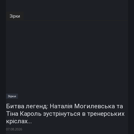
Зірки
Зірки
Битва легенд: Наталія Могилевська та
Тіна Кароль зустрінуться в тренерських
кріслах...
07.08.2026