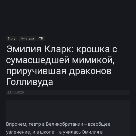
Story
Культура
ТБ
Эмилия Кларк: крошка с
сумасшедшей мимикой,
приручившая драконов
Голливуда
23.10.2020
Facebook
X
Telegram
Copy U
Впрочем, театр в Великобритании – всеобщее
увлечение, и в школе – а училась Эмилия в