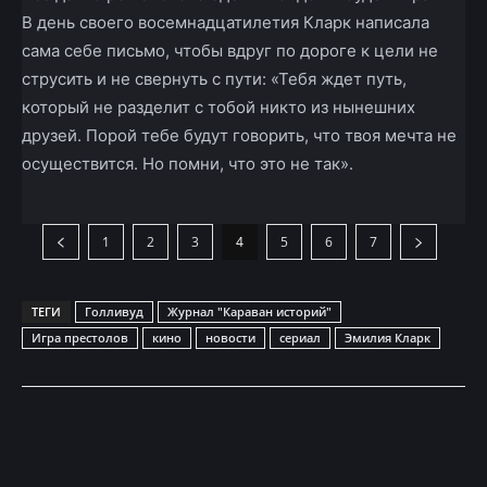
В день своего восемнадцатилетия Кларк написала
сама себе письмо, чтобы вдруг по дороге к цели не
струсить и не свернуть с пути: «Тебя ждет путь,
который не разделит с тобой никто из нынешних
друзей. Порой тебе будут говорить, что твоя мечта не
осуществится. Но помни, что это не так».
1
2
3
4
5
6
7
ТЕГИ
Голливуд
Журнал "Караван историй"
Игра престолов
кино
новости
сериал
Эмилия Кларк