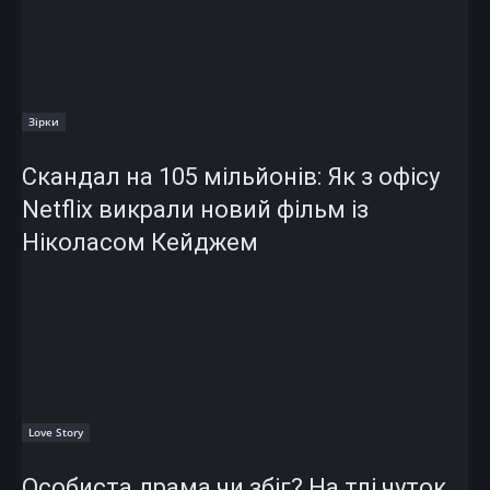
Зірки
Скандал на 105 мільйонів: Як з офісу
Netflix викрали новий фільм із
Ніколасом Кейджем
Love Story
Особиста драма чи збіг? На тлі чуток