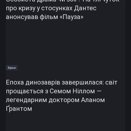
про кризу у стосунках Дантес
анонсував фільм «Пауза»
Зірки
Епоха динозаврів завершилася: світ
прощається з Семом Ніллом —
легендарним доктором Аланом
Ґрантом