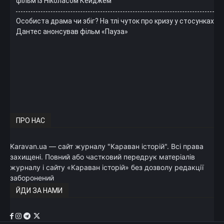
фільм із Ніколасом Кейджем
Особиста драма чи збіг? На тлі чуток про кризу у стосунках
Дантес анонсував фільм «Пауза»
ПРО НАС
Karavan.ua — сайт журналу "Караван історій". Всі права
захищені. Повний або частковий передрук матеріалів
журналу і сайту «Караван історій» без дозволу редакції
заборонений
ЙДИ ЗА НАМИ