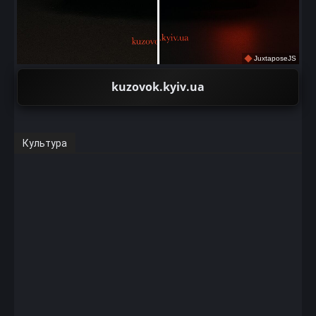
JuxtaposeJS
kuzovok.kyiv.ua
Культура