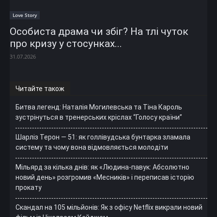
Love Story
Особиста драма чи збіг? На тлі чуток
про кризу у стосунках...
31.07.2026
Читайте також
Битва легенд: Наталія Могилевська та Тіна Кароль
зустрінуться в тренерських кріслах “Голосу країни”
Шарліз Терон — 51: як голлівудська бунтарка зламала
систему та чому вона відмовляється молодіти
Мільярд за кілька днів: як «Людина-павук: Абсолютно
новий день» розгромив «Месників» і переписав історію
прокату
Скандал на 105 мільйонів: Як з офісу Netflix викрали новий