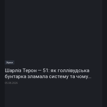
Зірки
Шарліз Терон — 51: як голлівудська
бунтарка зламала систему та чому...
05.08.2026