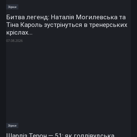
Зірки
Битва легенд: Наталія Могилевська та
Тіна Кароль зустрінуться в тренерських
кріслах...
07.08.2026
Зірки
Шарліз Терон — 51: як голлівудська