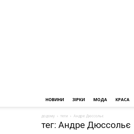
НОВИНИ
ЗІРКИ
МОДА
КРАСА
додому
теги
Андре Дюссольє
тег: Андре Дюссольє