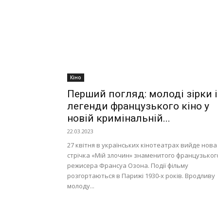
Кіно
Перший погляд: молоді зірки і
легенди французького кіно у
новій кримінальній...
22.03.2023
27 квітня в українських кінотеатрах вийде нова
стрічка «Мій злочин» знаменитого французьког
режисера Франсуа Озона. Події фільму
розгортаються в Парижі 1930-х років. Вродливу
молоду...