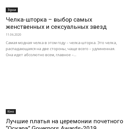
Зірки
Челка-шторка – выбор самых
женственных и сексуальных звезд
11.06.2020
Самая модная челка в этом году – челка-шторка. Это челка,
распадающаяся на две стороны, чаще всего – удлиненная.
Она идет абсолютно всем, главное –...
Кіно
Лучшие платья на церемонии почетного
“Оскара” Governors Awards-2019