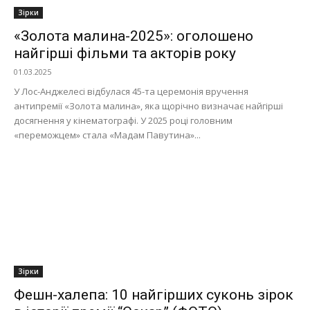
Зірки
«Золота малина-2025»: оголошено
найгірші фільми та акторів року
01.03.2025
У Лос-Анджелесі відбулася 45-та церемонія вручення
антипремії «Золота малина», яка щорічно визначає найгірші
досягнення у кінематографі. У 2025 році головним
«переможцем» стала «Мадам Павутина»...
Зірки
Фешн-халепа: 10 найгірших суконь зірок