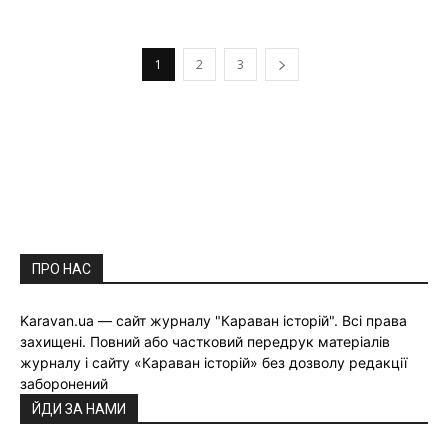
1
2
3
ПРО НАС
Karavan.ua — сайт журналу "Караван історій". Всі права
захищені. Повний або частковий передрук матеріалів
журналу і сайту «Караван історій» без дозволу редакції
заборонений
ЙДИ ЗА НАМИ