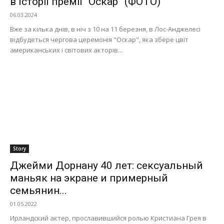
в історії премії “Оскар” (ФОТО)
06.03.2024
Вже за кілька днів, в ніч з 10 на 11 березня, в Лос-Анджелесі
відбудеться чергова церемонія "Оскар", яка збере цвіт
американських і світових акторів...
Story
Джейми Дорнану 40 лет: сексуальный
маньяк на экране и примерный
семьянин...
01.05.2022
Ирландский актер, прославившийся ролью Кристиана Грея в