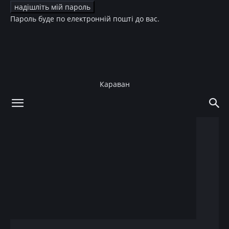
Пароль буде по електронній пошті до вас.
Караван
додому
Зірки
Зірки
Краса
Челка-шторка – выбор
самых женственных и
сексуальных звезд
11.06.2020