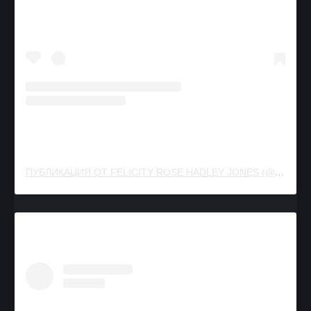
ПУБЛИКАЦИЯ ОТ FELICITY ROSE HADLEY JONES (@FELICITY.JONES)