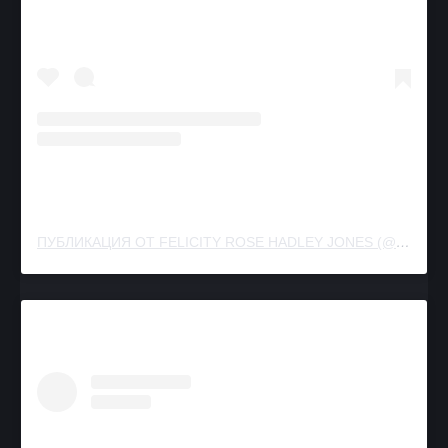
ПУБЛИКАЦИЯ ОТ FELICITY ROSE HADLEY JONES (@FELICITY.JONES)