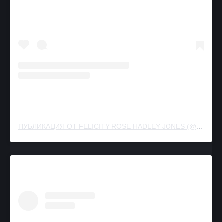
ПУБЛИКАЦИЯ ОТ FELICITY ROSE HADLEY JONES (@FELICITY.JONES)