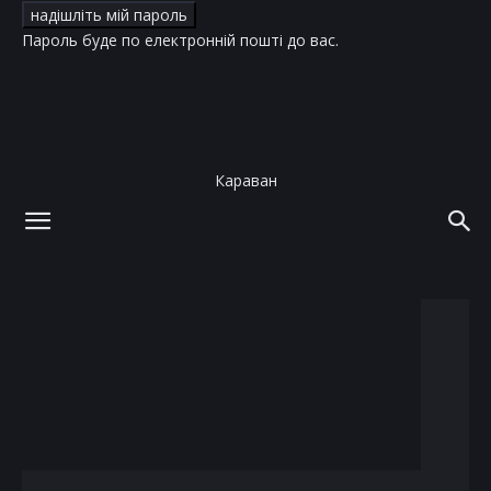
Пароль буде по електронній пошті до вас.
Караван
додому
теги
Дені Бун
тег: Дені Бун