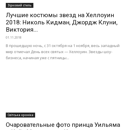
Зірковий стиль
Лучшие костюмы звезд на Хеллоуин
2018: Николь Кидман, Джордж Клуни,
Виктория...
01.11.2018
В прошедшую ночь, с 31 октября на 1 ноября, весь западный
мир отмечал День всех святых — Хеллоуин. Звезды шоу-
бизнеса, начиная уже с пятницы...
Світська хроніка
Очаровательные фото принца Уильяма