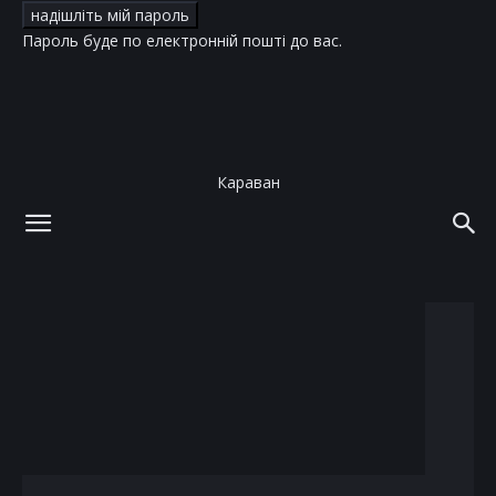
Пароль буде по електронній пошті до вас.
Караван
додому
теги
Елтон Джон
тег: Елтон Джон