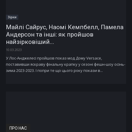
Зірки
Майлі Сайрус, Наомі Кемпбелл, Памела
Андерсон та інші: як пройшов
найзірковіший...
10.03.2023
У Лос-Анджелесі пройшов показ мод Дому Versace,
поставивши яскраву фінальну крапку у сезоні фешн-шоу осінь-
зима 2023-2023. І попри те що цього року покази в...
ПРО НАС