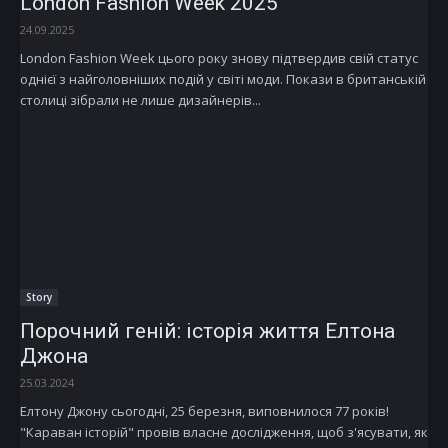
London Fashion Week 2025
24.09.2025
London Fashion Week цього року знову підтвердив свій статус
однієї з найголовніших подій у світі моди. Покази в британській
столиці зібрали не лише дизайнерів...
Story
Порочний геній: історія життя Елтона
Джона
25.03.2024
Елтону Джону сьогодні, 25 березня, виповнилося 77 років!
"Караван історій" провів власне дослідження, щоб з'ясувати, як