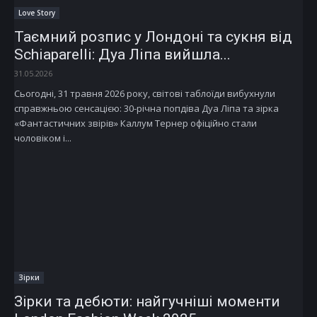
Love Story
Таємний розпис у Лондоні та сукня від
Schiaparelli: Дуа Ліпа вийшла...
31.05.2026
Сьогодні, 31 травня 2026 року, світові таблоїди вибухнули
справжньою сенсацією: 30-річна попдіва Дуа Ліпа та зірка
«Фантастичних звірів» Каллум Тернер офіційно стали
чоловіком і...
Зірки
Зірки та дебюти: найгучніші моменти