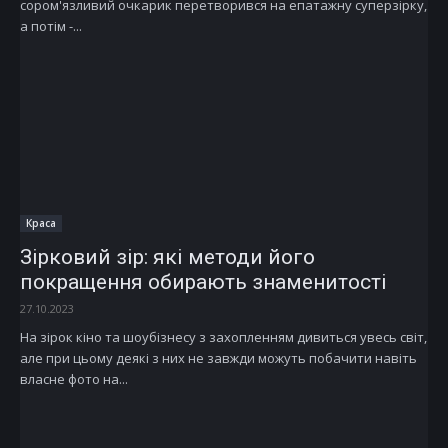
сором'язливий очкарик перетворився на епатажну суперзірку,
а потім -...
Краса
Зірковий зір: які методи його
покращення обирають знаменитості
27.10.2023
На зірок кіно та шоубізнесу з захопленням дивиться увесь світ,
але при цьому деякі з них не завжди можуть побачити навіть
власне фото на...