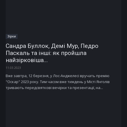
Зірки
Сандра Буллок, Демі Мур, Педро
Паскаль та інші: як пройшла
найзірковіша...
11.03.2023
Вже завтра, 12 березня, у Лос-Анджелесі вручать премію
"Оскар" 2023 року. Тим часом вже тиждень у Місті Янголів
тривають передсвяткові вечірки та презентації, на...