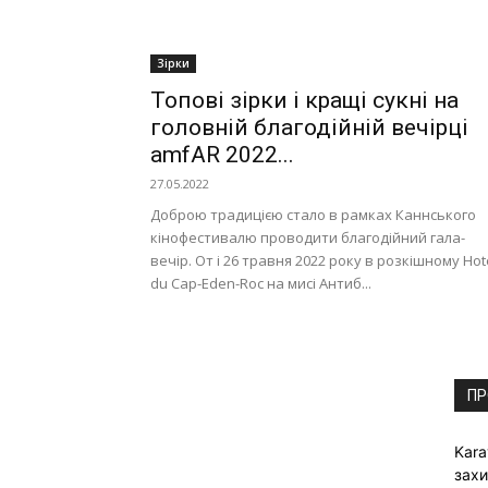
Зірки
Топові зірки і кращі сукні на
головній благодійній вечірці
amfAR 2022...
27.05.2022
Доброю традицією стало в рамках Каннського
кінофестивалю проводити благодійний гала-
вечір. От і 26 травня 2022 року в розкішному Hot
du Cap-Eden-Roc на мисі Антиб...
ПР
Kara
захи