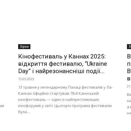
Зірки
З
Кінофестиваль у Каннах 2025:
В
відкриття фестивалю, “Ukraine
п
Day” і найрезонансніші події...
В
в
15.05.2025
21
13 травня у легендарному Палаці фестивалів у Ла-
Каннах офіційно стартував 78-й Каннський
Ві
кінофестиваль — один із найпрестижніших
на
ми
кінофорумів у світі. Цьогоріч програма фестивалю
а 
була...
на