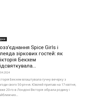
ірки
озз’єднання Spice Girls і
леяда зіркових гостей: як
ікторія Бекхем
ідсвяткувала...
.04.2024
кторія Бекхем влаштувала гучну вечірку з
годи свого 50-річчя. Ювілей припав на 17 квітня,
вже 20-го в Лондоні Вікторія зібрала родину і
йближчих...