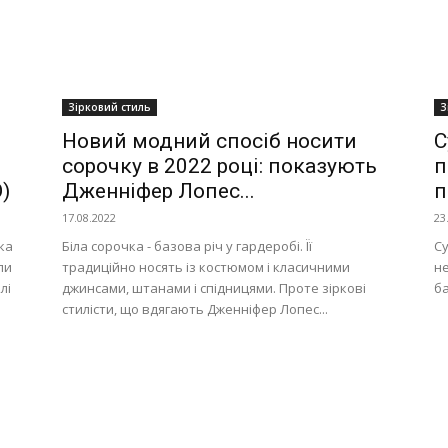
Зірковий стиль
З
Новий модний спосіб носити
С
сорочку в 2022 році: показують
п
)
Дженніфер Лопес...
п
17.08.2022
23
ка
Біла сорочка - базова річ у гардеробі. Її
Су
ли
традиційно носять із костюмом і класичними
не
лі
джинсами, штанами і спідницями. Проте зіркові
ба
стилісти, що вдягають Дженніфер Лопес...