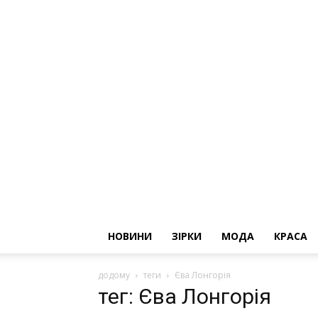
НОВИНИ
ЗІРКИ
МОДА
КРАСА
додому
теги
Єва Лонгорія
тег: Єва Лонгорія