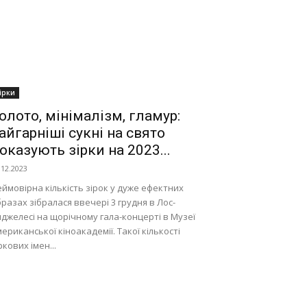
ірки
олото, мінімалізм, гламур:
айгарніші сукні на свято
оказують зірки на 2023...
.12.2023
ймовірна кількість зірок у дуже ефектних
разах зібралася ввечері 3 грудня в Лос-
джелесі на щорічному гала-концерті в Музеї
ериканської кіноакадемії. Такої кількості
ркових імен...