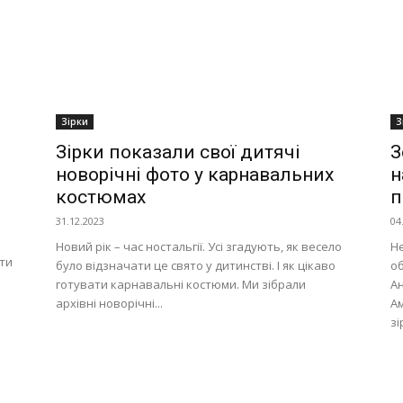
Зірки
З
Зірки показали свої дитячі
З
новорічні фото у карнавальних
н
костюмах
п
31.12.2023
04
Новий рік – час ностальгії. Усі згадують, як весело
Не
йти
було відзначати це свято у дитинстві. І як цікаво
об
готувати карнавальні костюми. Ми зібрали
Ан
архівні новорічні...
Ам
зі