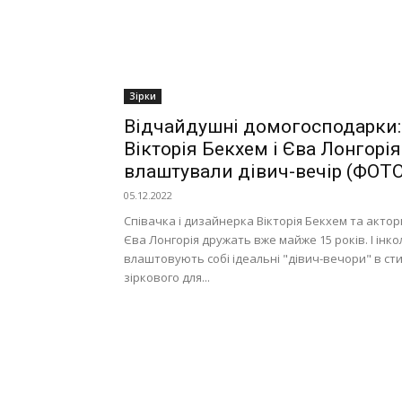
Зірки
Відчайдушні домогосподарки:
Вікторія Бекхем і Єва Лонгорія
влаштували дівич-вечір (ФОТО
05.12.2022
Співачка і дизайнерка Вікторія Бекхем та актор
Єва Лонгорія дружать вже майже 15 років. І інко
влаштовують собі ідеальні "дівич-вечори" в сти
зіркового для...