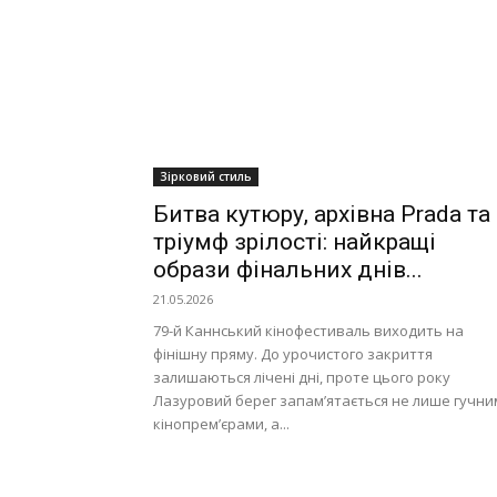
Зірковий стиль
Битва кутюру, архівна Prada та
тріумф зрілості: найкращі
образи фінальних днів...
21.05.2026
79-й Каннський кінофестиваль виходить на
фінішну пряму. До урочистого закриття
залишаються лічені дні, проте цього року
Лазуровий берег запам’ятається не лише гучни
кінопрем’єрами, а...