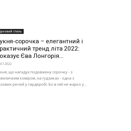
ірковий стиль
укня-сорочка – елегантний і
рактичний тренд літа 2022:
оказує Єва Лонгорія...
.07.2022
кня, що нагадує подовжену сорочку - з
величким коміром, на гудзиках - одна з
зових речей у гардеробі. Бо в ній не жарко у...