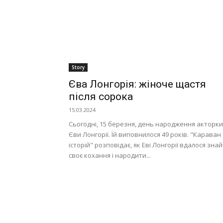
Story
Єва Лонгорія: жіноче щастя
після сорока
15.03.2024
Сьогодні, 15 березня, день народження акторки
Єви Лонгорії. Їй виповнилося 49 років. "Караван
історій" розповідає, як Еві Лонгорії вдалося зна
своє кохання і народити...