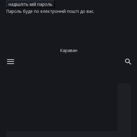
Пароль буде по електронній пошті до вас.
Караван
додому
теги
Ігор Кондратюк
тег: Ігор Кондратюк