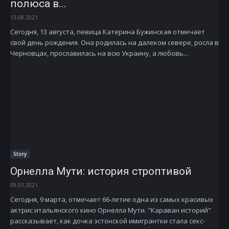
полюса в...
13.08.2021
Сегодня, 13 августа, певица Катерина Бужинская отмечает
свой день рождения. Она родилась на далеком севере, росла в
Черновцах, прославилась на всю Украину, а любовь...
Story
Орнелла Мути: история строптивой
09.03.2021
Сегодня, 9 марта, отмечает 66-летие одна из самых красивых
актрис итальянского кино Орнелла Мути. "Караван историй"
рассказывает, как дочка эстонской имигрантки стала секс-