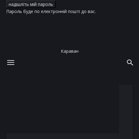
Пароль буде по електронній пошті до вас.
Караван
додому
теги
Италия
тег: Италия