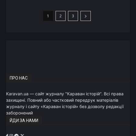
1
2
3
ПРО НАС
Karavan.ua — сайт журналу "Караван історій". Всі права
захищені. Повний або частковий передрук матеріалів
журналу і сайту «Караван історій» без дозволу редакції
заборонений
ЙДИ ЗА НАМИ