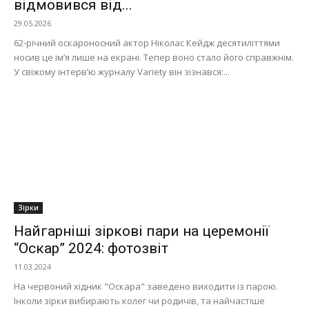
відмовився від...
29.05.2026
62-річний оскароносний актор Ніколас Кейдж десятиліттями
носив це ім’я лише на екрані. Тепер воно стало його справжнім.
У свіжому інтерв’ю журналу Variety він зізнався:...
Зірки
Найгарніші зіркові пари на церемонії
“Оскар” 2024: фотозвіт
11.03.2024
На червоний хідник "Оскара" заведено виходити із парою.
Інколи зірки вибирають колег чи родичів, та найчастіше