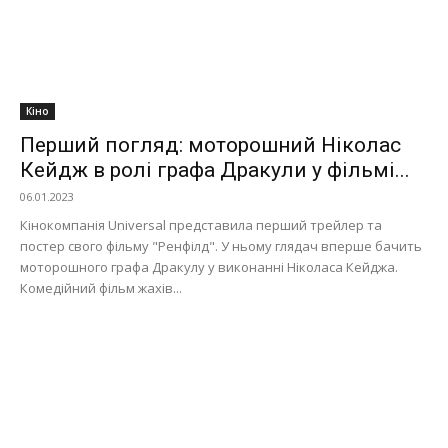
Кіно
Перший погляд: моторошний Ніколас
Кейдж в ролі графа Дракули у фільмі...
06.01.2023
Кінокомпанія Universal представила перший трейлер та
постер свого фільму "Ренфілд". У ньому глядач вперше бачить
моторошного графа Дракулу у виконанні Ніколаса Кейджа.
Комедійний фільм жахів...