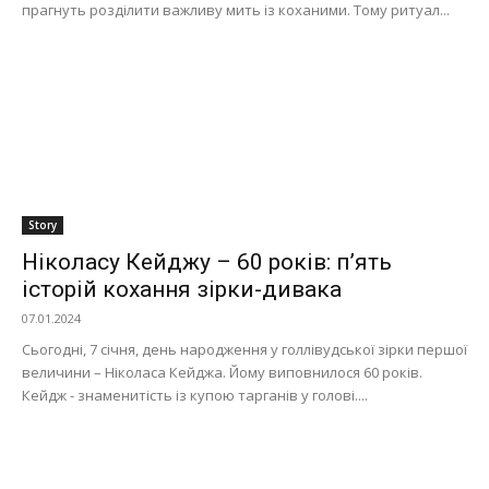
прагнуть розділити важливу мить із коханими. Тому ритуал...
Story
Ніколасу Кейджу – 60 років: п’ять
історій кохання зірки-дивака
07.01.2024
Сьогодні, 7 січня, день народження у голлівудської зірки першої
величини – Ніколаса Кейджа. Йому виповнилося 60 років.
Кейдж - знаменитість із купою тарганів у голові....