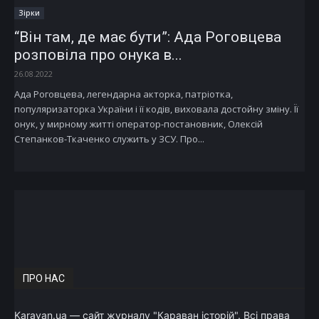
Зірки
“Він там, де має бути”: Ада Роговцева
розповіла про онука в...
26.08.2022
Ада Роговцева, легендарна акторка, патріотка,
популяризаторка України і її кодів, виховала достойну зміну. Її
онук, у мирному житті оператор-постановник, Олексій
Степанков-Ткаченко служить у ЗСУ. Про...
ПРО НАС
Karavan.ua — сайт журналу "Караван історій". Всі права