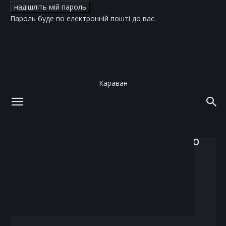
Пароль буде по електронній пошті до вас.
Караван
додому
теги
Олексій Степанков-Ткаченко
тег: Олексій Степанков-Ткаченко