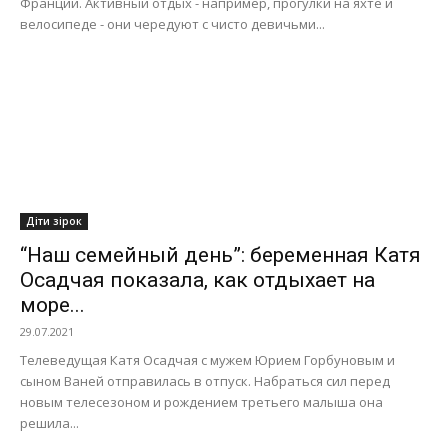
Франции. Активный отдых - например, прогулки на яхте и
велосипеде - они чередуют с чисто девичьми...
Діти зірок
“Наш семейный день”: беременная Катя
Осадчая показала, как отдыхает на
море...
29.07.2021
Телеведущая Катя Осадчая с мужем Юрием Горбуновым и
сыном Ваней отправилась в отпуск. Набраться сил перед
новым телесезоном и рождением третьего малыша она
решила...