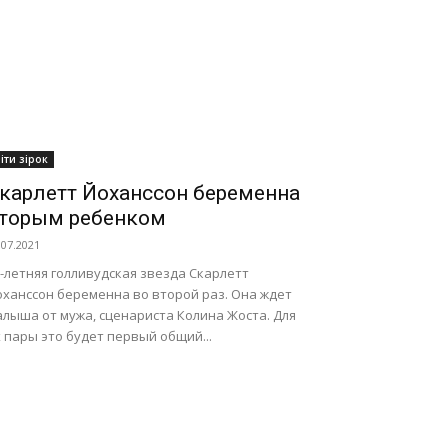
іти зірок
карлетт Йоханссон беременна
торым ребенком
.07.2021
-летняя голливудская звезда Скарлетт
оханссон беременна во второй раз. Она ждет
алыша от мужа, сценариста Колина Жоста. Для
 пары это будет первый общий...