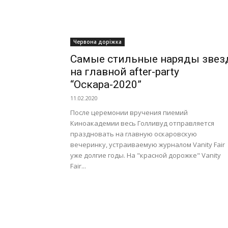
Червона доріжка
Самые стильные наряды звез
на главной after-party
“Оскара-2020”
11.02.2020
После церемонии вручения пиемий
Киноакадемии весь Голливуд отправляется
праздновать на главную оскаровскую
вечеринку, устраиваемую журналом Vanity Fair
уже долгие годы. На "красной дорожке" Vanity
Fair...