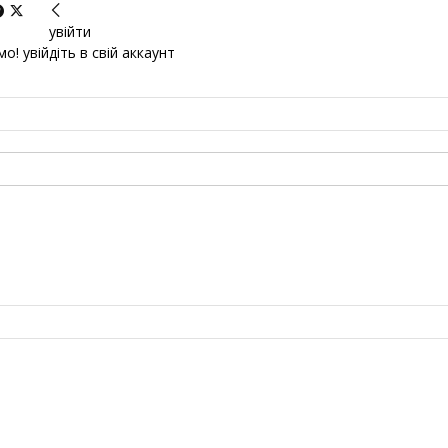
увійти
о! увійдіть в свій аккаунт