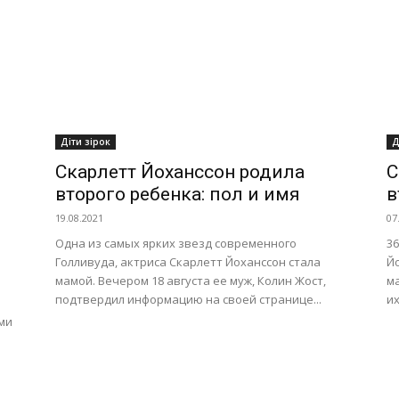
Діти зірок
Д
Скарлетт Йоханссон родила
С
второго ребенка: пол и имя
в
19.08.2021
07
Одна из самых ярких звезд современного
36
Голливуда, актриса Скарлетт Йоханссон стала
Й
мамой. Вечером 18 августа ее муж, Колин Жост,
м
подтвердил информацию на своей странице...
их
ми