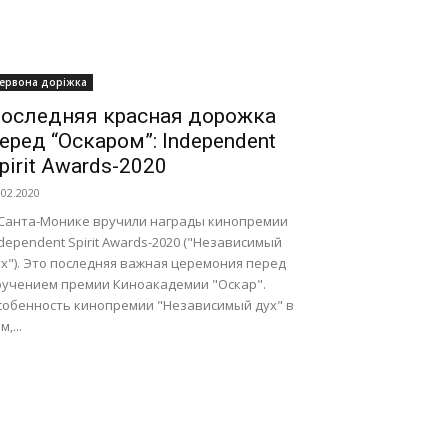
ервона доріжка
оследняя красная дорожка
еред “Оскаром”: Independent
pirit Awards-2020
.02.2020
 Санта-Монике вручили награды кинопремии
dependent Spirit Awards-2020 ("Независимый
х"). Это последняя важная церемония перед
ручением премии Киноакадемии "Оскар".
собенность кинопремии "Независимый дух" в
м,...