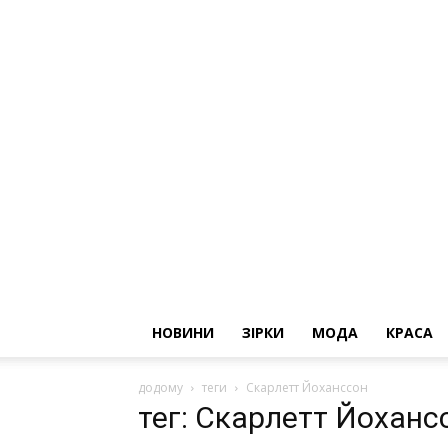
НОВИНИ
ЗІРКИ
МОДА
КРАСА
додому
теги
Скарлетт Йоханссон
тег: Скарлетт Йоханс