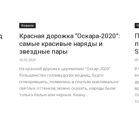
Новини
Ч
д
Красная дорожка “Оскара-2020”:
П
самые красивые наряды и
п
звездные пары
S
10.02.2020
09
На красной дорожке церемонии "Оскар-2020"
В
большинство голливудских модниц, будто
In
сговорившись, появились в платьях максимально
ду
светлых оттенков, можно сказать, наряды были
в
только белые или черные. Киану...
О
то