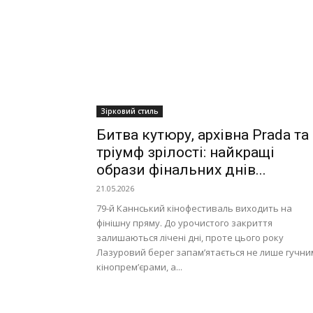
Зірковий стиль
Битва кутюру, архівна Prada та
тріумф зрілості: найкращі
образи фінальних днів...
21.05.2026
79-й Каннський кінофестиваль виходить на
фінішну пряму. До урочистого закриття
залишаються лічені дні, проте цього року
Лазуровий берег запам’ятається не лише гучни
кінопрем’єрами, а...