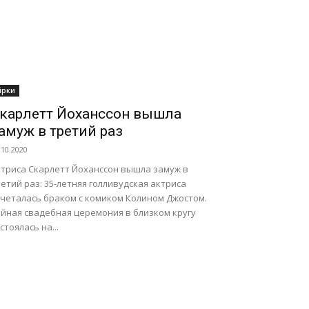
ірки
карлетт Йоханссон вышла
амуж в третий раз
.10.2020
ктриса Скарлетт Йоханссон вышла замуж в
етий раз: 35-летняя голливудская актриса
очеталась браком с комиком Колином Джостом.
айная свадебная церемония в близком кругу
стоялась на...