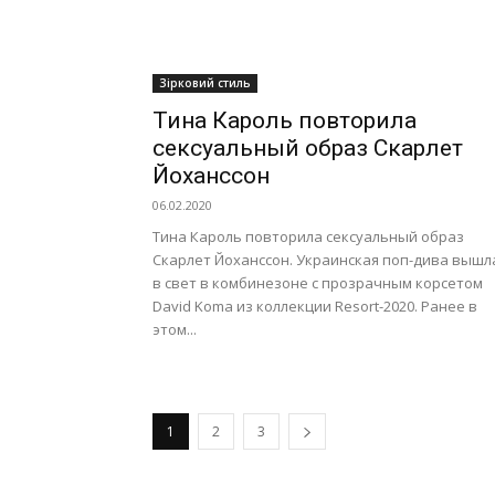
Зірковий стиль
Тина Кароль повторила
сексуальный образ Скарлет
Йоханссон
06.02.2020
Тина Кароль повторила сексуальный образ
Скарлет Йоханссон. Украинская поп-дива вышл
в свет в комбинезоне с прозрачным корсетом
David Koma из коллекции Resort-2020. Ранее в
этом...
1
2
3