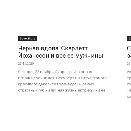
Love Story
З
Черная вдова: Скарлетт
С
Йоханссон и все ее мужчины
з
23.11.2020
29
Сегодня, 22 ноября, Скарлетт Йоханссон
А
исполнилось 36 лет! Несмотря на титул "самого
тр
красивого декольте Голливуда" и самых
с
страстных губ ни личная жизнь актрисы, ни ее...
Т
со