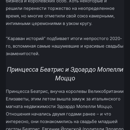
бизнеса и королевских особ. Хоть некоторые и
решили перенести торжество на неопределенное
время, но многие отметили свой союз камерными,
интимными церемониями в узком кругу.
“Караван историй” подбивает итоги непростого 2020-
го, вспоминая самые нашумевшие и красивые свадьбы
знаменитостей.
Принцесса Беатрис и Эдоардо Мопелли
Моццо
Принцесса Беатрис, внучка королевы Великобритании
Елизаветы, этим летом вышла замуж за итальянского
магната недвижимости Эдоардо Мопелли Моццо.
Отношения начались двумя годами ранее – и что
интересно, они познакомились на свадьбе младшей
сестры Беатрис, Евгении Йоркской (родители Эдоардо