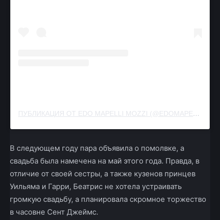
ПУБЛИКАЦИЯ ОТ EDO MAPELLI MOZZI (@EDOMAPELLIMOZZI)
В следующем году пара объявила о помолвке, а
свадьба была намечена на май этого года. Правда, в
отличие от своей сестры, а также кузенов принцев
Уильяма и Гарри, Беатрис не хотела устраивать
громкую свадьбу, а планировала скромное торжество
в часовне Сент Джеймс.