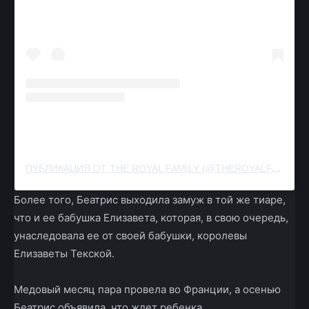
ПУБЛИКАЦИЯ ОТ THE ROYAL FAMILY (@THEROYALFAMILY)
Более того, Беатрис выходила замуж в той же тиаре,
что и ее бабушка Елизавета, которая, в свою очередь,
унаследовала ее от своей бабушки, королевы
Елизаветы Текской.
Медовый месяц пара провела во Франции, а осенью
Беатрис объявила, что ждет ребенка.