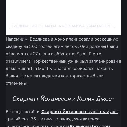
ПУБЛИКАЦИЯ ОТ NATALIA VODIANOVA (@NATASUPERNOVA)
Напомним, Водянова и Арно планировали роскошную
свадьбу на 300 гостей этим летом. Они должны были
обвенчаться 27 июня в аббатстве Saint-Pierre
d’Hautvillers. Торжественный ужин был запланирован в
доме Ruinart, а Moët & Chandon собирался накрыть
бранч. Но из-за пандемии все торжества были
отменены.
Скарлетт Йоханссон и Колин Джост
В конце октября
Скарлетт Йоханссон
вышла замуж в
третий раз
: 35-летняя голливудская актриса
сочеталась браком с комиком
Колином Джостом
.