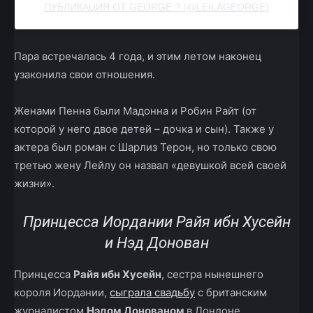
ПУБЛИКАЦИЯ ОТ GEORGE ? (@LEILAGEORGE)
Пара встречалась 4 года, и этим летом наконец
узаконила свои отношения.
Женами Пенна были Мадонна и Робин Райт (от
которой у него двое детей – дочка и сын). Также у
актера был роман с Шарлиз Терон, но только свою
третью жену Лейлу он назвал «девушкой всей своей
жизни».
Принцесса Иордании Райя ибн Хусейн
и Нэд Донован
Принцесса
Райя ибн Хусейн
, сестра нынешнего
короля Иордании,
сыграла свадьбу
с британским
журналистом
Нэдом Донованом
в Лондоне.