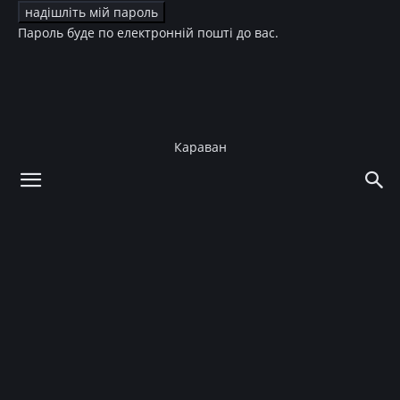
Пароль буде по електронній пошті до вас.
Караван
додому
Зірки
Світська хроніка