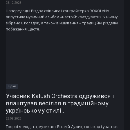
08.12.2023
Напередодні Різдва співачка і сонграйтерка ROXOLANA
випустила музичний альбом «настрій: колядувати». У ньому
зібрано 8 колядок, а також віншування – традиційні різдвяні
побажання щастя...
Зірки
Учасник Kalush Orchestra одружився і
влаштував весілля в традиційному
українському стилі...
23.09.2023
Творчі молодята, музикант Віталій Дужик, сопілкар і учасник