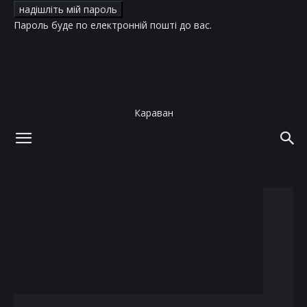
Пароль буде по електронній пошті до вас.
Караван
додому
теги
українські традиції
тег: українські традиції