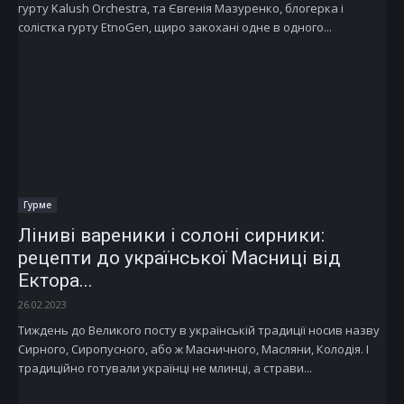
гурту Kalush Orchestra, та Євгенія Мазуренко, блогерка і
солістка гурту EtnoGen, щиро закохані одне в одного...
Гурме
Ліниві вареники і солоні сирники:
рецепти до української Масниці від
Ектора...
26.02.2023
Тиждень до Великого посту в українській традиції носив назву
Сирного, Сиропусного, або ж Масничного, Масляни, Колодія. І
традиційно готували українці не млинці, а страви...