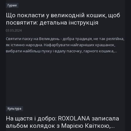
Гурме
Що покласти у великодній кошик, щоб
посвятити: детальна інструкція
03.05.2024
Святити паску на Великдень - добра традиція, не так релігійна,
як істинно народна. Нафарбувати найгарніших крашанок,
вибрати найбільш пухку і вдалу пасочку, гарного кошика,...
Культура
На щастя і добро: ROXOLANA записала
альбом колядок з Марією Квіткою,...