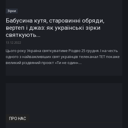
Зірки
Бабусина кутя, старовинні обряди,
вертеп і джаз: як українські зірки
святкують...
13.12.2022
Цього року Україна святкуватиме Різдво 25 грудня. І на честь
одного з найважливіших свят українців телеканал ТЕТ покаже
великий різдвяний проєкт «Ти не один»....
ПРО НАС