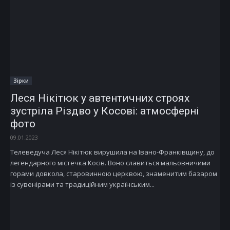
Зірки
Леся Нікітюк у автентичних строях
зустріла Різдво у Косові: атмосферні
фото
09.01.2023
Телеведуча Леся Нікітюк вирушила на Івано-Франківщину, до
легендарного містечка Косів. Воно славиться мальовничими
горами довкола, старовинною церквою, знаменитим базаром
із сувенірами та традиційним українським...