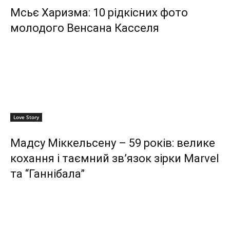
Мсьє Харизма: 10 рідкісних фото
молодого Венсана Касселя
Love Story
Мадсу Міккельсену – 59 років: велике
кохання і таємний зв’язок зірки Marvel
та “Ганнібала”