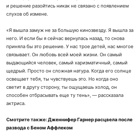
и решение разойтись никак не связано с появлением
слухов об измене.
«Я вышла замуж не за большую кинозвезду. Я вышла за
него. И если бы я сейчас вернулась назад, то снова
приняла бы это решение. У нас трое детей, нас многое
связывает. Он любовь всей моей жизни. Он самый
выдающийся человек, самый харизматичный, самый
щедрый. Просто он сложная натура. Когда его солнце
освещает тебя, ты чувствуешь это. Но когда оно
светит в другу сторону, ты ощущаешь холод, он
способен отбрасывать еще ту тень», — рассказала
актриса.
Смотрите также:
Дженнифер Гарнер расцвела после
развода с Беном Аффлеком