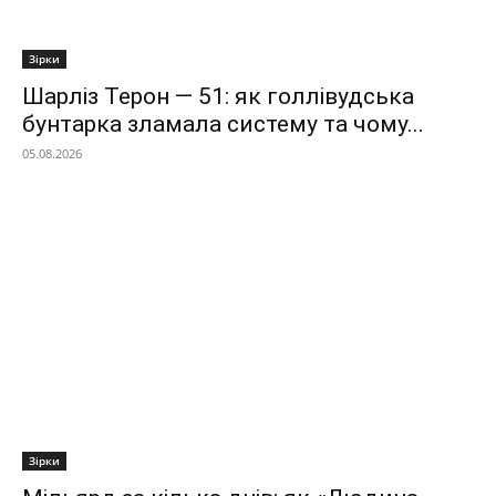
Зірки
Шарліз Терон — 51: як голлівудська
бунтарка зламала систему та чому...
05.08.2026
Зірки