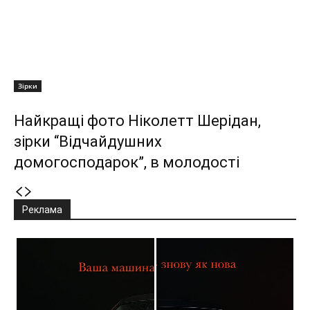
Зірки
Найкращі фото Ніколетт Шерідан,
зірки “Відчайдушних
домогосподарок”, в молодості
Реклама