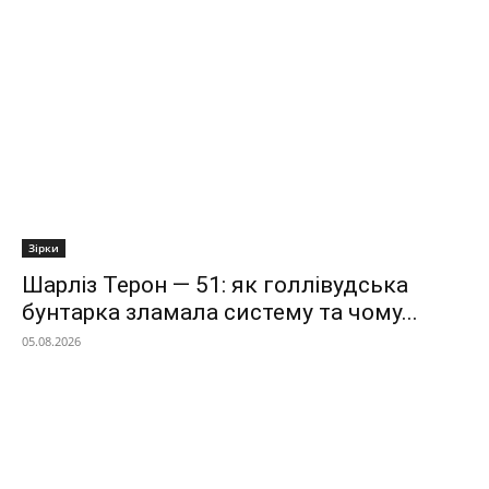
Зірки
Шарліз Терон — 51: як голлівудська
бунтарка зламала систему та чому...
05.08.2026