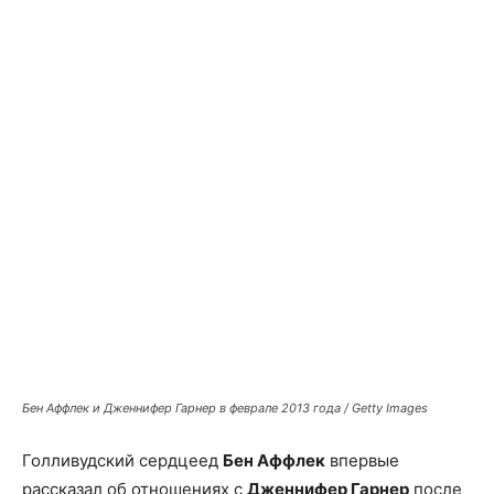
Facebook
X
Telegram
Copy U
Бен Аффлек и Дженнифер Гарнер в феврале 2013 года / Getty Images
Голливудский сердцеед
Бен Аффлек
впервые
рассказал об отношениях с
Дженнифер Гарнер
после