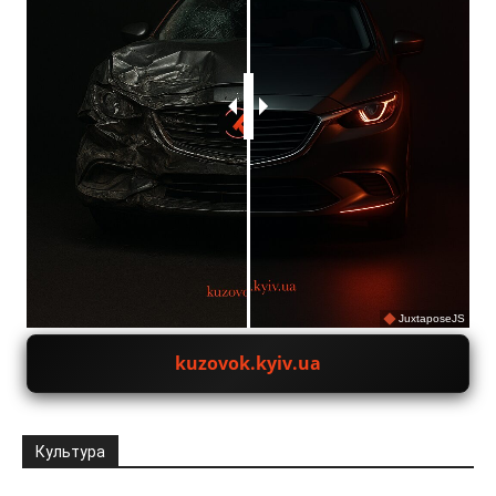
JuxtaposeJS
kuzovok.kyiv.ua
Культура