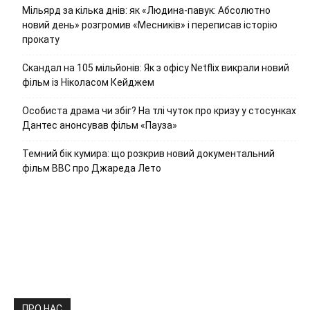
Мільярд за кілька днів: як «Людина-павук: Абсолютно
новий день» розгромив «Месників» і переписав історію
прокату
Скандал на 105 мільйонів: Як з офісу Netflix викрали новий
фільм із Ніколасом Кейджем
Особиста драма чи збіг? На тлі чуток про кризу у стосунках
Дантес анонсував фільм «Пауза»
Темний бік кумира: що розкрив новий документальний
фільм ВВС про Джареда Лето
ПРО НАС