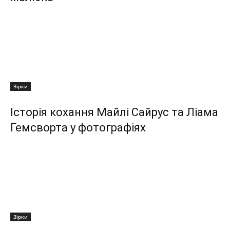
Зірки
Історія кохання Майлі Сайрус та Ліама
Гемсворта у фотографіях
Зірки