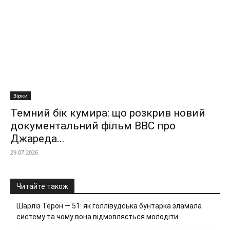
Зірки
Темний бік кумира: що розкрив новий
документальний фільм ВВС про
Джареда...
29.07.2026
Читайте також
Шарліз Терон — 51: як голлівудська бунтарка зламала
систему та чому вона відмовляється молодіти