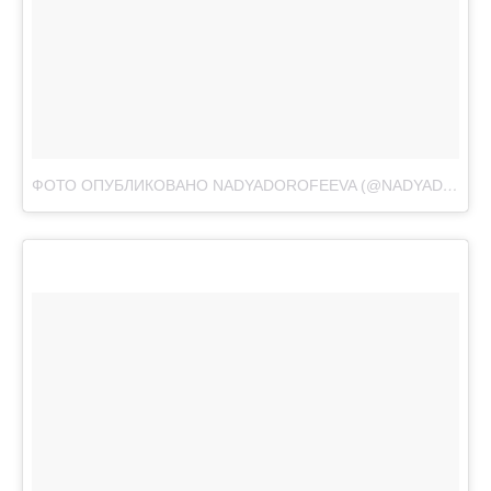
ФОТО ОПУБЛИКОВАНО NADYADOROFEEVA (@NADYADOROFEEVA)