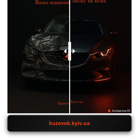
JuxtaposeJS
kuzovok.kyiv.ua