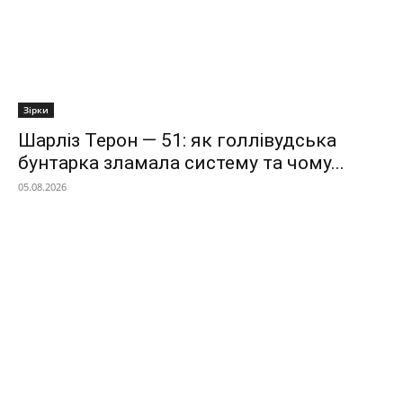
Зірки
Шарліз Терон — 51: як голлівудська
бунтарка зламала систему та чому...
05.08.2026