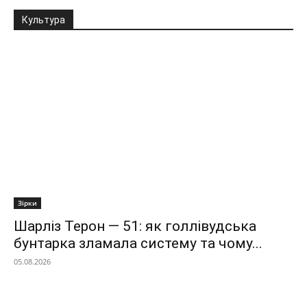
Культура
Зірки
Шарліз Терон — 51: як голлівудська
бунтарка зламала систему та чому...
05.08.2026