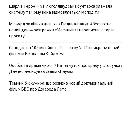
Шарліз Терон — 51: як голлівудська бунтарка зламала
систему та чому вона відмовляється молодіти
Мільярд за кілька днів: як «Людина-павук: Абсолютно
новий день» розгромив «Месників» і переписав історію
прокату
Скандал на 105 мільйонів: Як з офісу Netflix викрали новий
фільм із Ніколасом Кейджем
Особиста драма чи збіг? На тлі чуток про кризу у стосунках
Дантес анонсував фільм «Пауза»
Темний бік кумира: що розкрив новий документальний
фільм ВВС про Джареда Лето