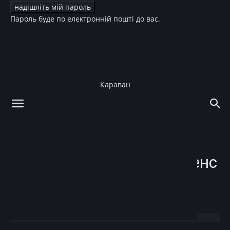
Пароль буде по електронній пошті до вас.
Караван
додому
Зірки
Зірки
Краса
Макіяж
Мода
Брови Дженнифер Лоуренс
вызвали бурную
дискуссию
24.12.2015