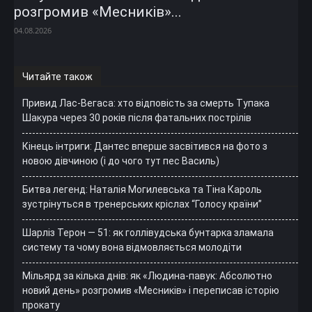
розгромив «Месників»...
04.08.2026
Читайте також
Привид Лас-Вегаса: хто відповість за смерть Тупака
Шакура через 30 років після фатальних пострілів
Кінець інтриги: Дантес вперше засвітився на фото з
новою дівчиною (і до чого тут пес Василь)
Битва легенд: Наталія Могилевська та Тіна Кароль
зустрінуться в тренерських кріслах “Голосу країни”
Шарліз Терон — 51: як голлівудська бунтарка зламала
систему та чому вона відмовляється молодіти
Мільярд за кілька днів: як «Людина-павук: Абсолютно
новий день» розгромив «Месників» і переписав історію
прокату