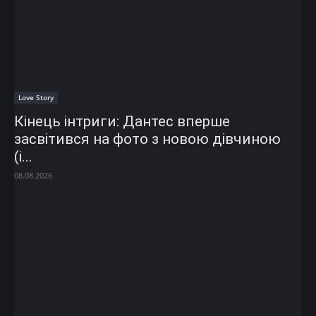
Love Story
Кінець інтриги: Дантес вперше
засвітився на фото з новою дівчиною
(і...
08.08.2026