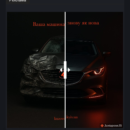
JuxtaposeJS