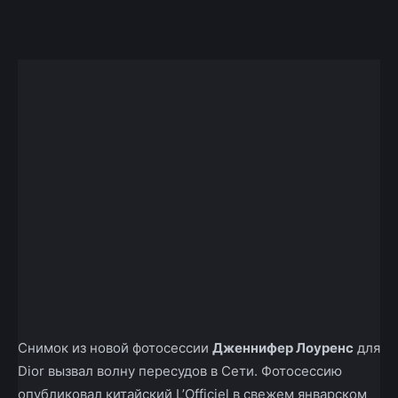
Facebook
X
Telegram
Copy U
Снимок из новой фотосессии
Дженнифер Лоуренс
для
Dior вызвал волну пересудов в Сети. Фотосессию
опубликовал китайский L’Officiel в свежем январском