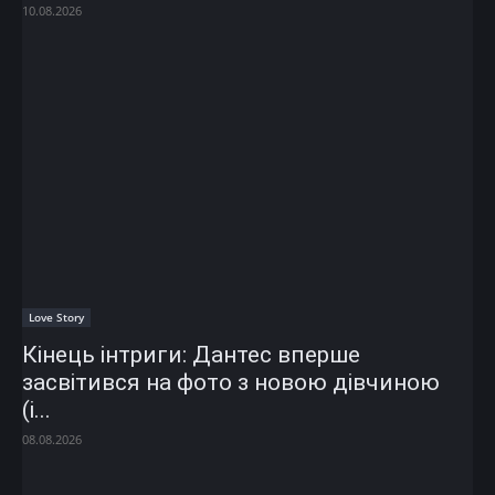
10.08.2026
Love Story
Кінець інтриги: Дантес вперше
засвітився на фото з новою дівчиною
(і...
08.08.2026