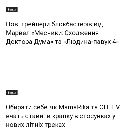
Зірки
Нові трейлери блокбастерів від
Марвел «Месники: Сходження
Доктора Дума» та «Людина-павук 4»
Зірки
Обирати себе: як MamaRika та CHEEV
вчать ставити крапку в стосунках у
нових літніх треках