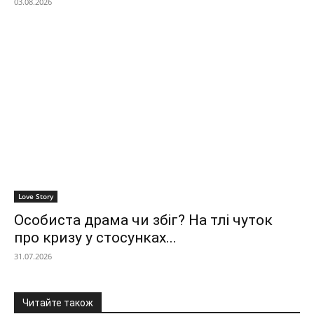
03.08.2026
Love Story
Особиста драма чи збіг? На тлі чуток
про кризу у стосунках...
31.07.2026
Читайте також