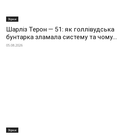
Зірки
Шарліз Терон — 51: як голлівудська
бунтарка зламала систему та чому...
05.08.2026
Зірки