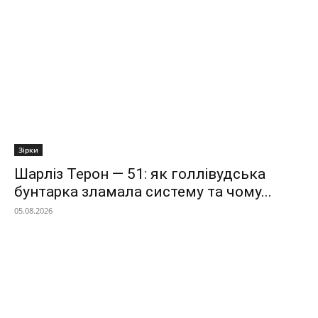
Зірки
Шарліз Терон — 51: як голлівудська
бунтарка зламала систему та чому...
05.08.2026