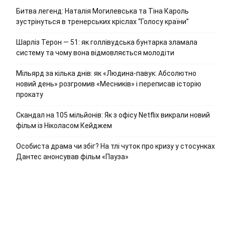
Битва легенд: Наталія Могилевська та Тіна Кароль
зустрінуться в тренерських кріслах “Голосу країни”
Шарліз Терон — 51: як голлівудська бунтарка зламала
систему та чому вона відмовляється молодіти
Мільярд за кілька днів: як «Людина-павук: Абсолютно
новий день» розгромив «Месників» і переписав історію
прокату
Скандал на 105 мільйонів: Як з офісу Netflix викрали новий
фільм із Ніколасом Кейджем
Особиста драма чи збіг? На тлі чуток про кризу у стосунках
Дантес анонсував фільм «Пауза»