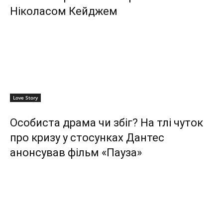
Ніколасом Кейджем
Love Story
Особиста драма чи збіг? На тлі чуток
про кризу у стосунках Дантес
анонсував фільм «Пауза»