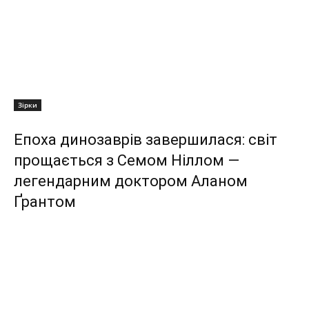
Зірки
Епоха динозаврів завершилася: світ
прощається з Семом Ніллом —
легендарним доктором Аланом
Ґрантом