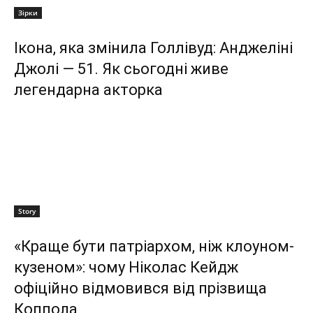
Зірки
Ікона, яка змінила Голлівуд: Анджеліні
Джолі — 51. Як сьогодні живе
легендарна акторка
Story
«Краще бути патріархом, ніж клоуном-
кузеном»: чому Ніколас Кейдж
офіційно відмовився від прізвища
Коппола