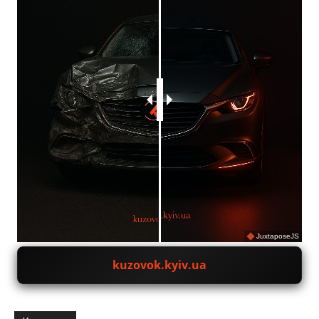
JuxtaposeJS
kuzovok.kyiv.ua