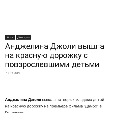
Зірки
Діти зірок
Анджелина Джоли вышла
на красную дорожку с
повзрослевшими детьми
12.03.2019
Facebook
X
Telegram
Copy U
Анджелина Джоли
вывела четверых младших детей
на красную дорожку на премьере фильма “Дамбо” в
Голливуде.