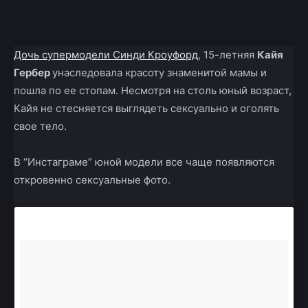
Facebook
X
Telegram
Copy U
Дочь супермодели Синди Кроуфорд
, 15-летняя
Кайя
Гербер
унаследовала красоту знаменитой мамы и
пошла по ее стопам. Несмотря на столь юный возраст,
Кайя не стесняется выглядеть сексуально и оголять
свое тело.
В “Инстаграме” юной модели все чаще появляются
откровенно сексуальные фото.