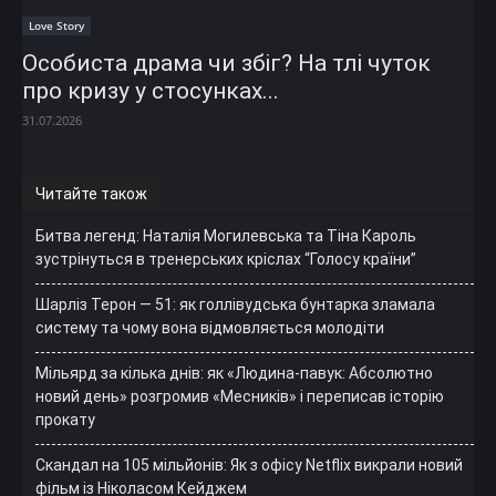
Love Story
Особиста драма чи збіг? На тлі чуток
про кризу у стосунках...
31.07.2026
Читайте також
Битва легенд: Наталія Могилевська та Тіна Кароль
зустрінуться в тренерських кріслах “Голосу країни”
Шарліз Терон — 51: як голлівудська бунтарка зламала
систему та чому вона відмовляється молодіти
Мільярд за кілька днів: як «Людина-павук: Абсолютно
новий день» розгромив «Месників» і переписав історію
прокату
Скандал на 105 мільйонів: Як з офісу Netflix викрали новий
фільм із Ніколасом Кейджем