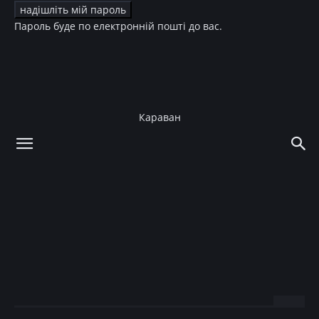
Пароль буде по електронній пошті до вас.
Караван
додому
Зірки
Діти зірок
Зірки
Діти зірок
15-летняя дочь Синди
Кроуфорд опубликовала
откровенные фото
19.07.2017