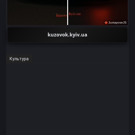
JuxtaposeJS
kuzovok.kyiv.ua
Культура