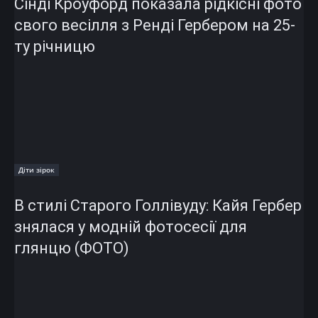
Сінді Кроуфорд показала рідкісні фото
свого весілля з Ренді Гербером на 25-
ту річницю
Діти зірок
В стилі Старого Голлівуду: Кайя Гербер
знялася у модній фотосесії для
глянцю (ФОТО)