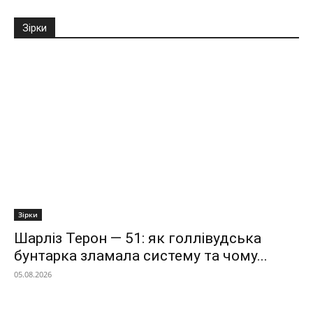
Зірки
Зірки
Шарліз Терон — 51: як голлівудська
бунтарка зламала систему та чому...
05.08.2026