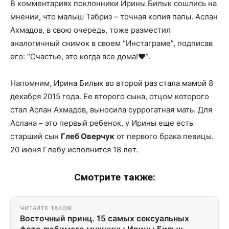
В комментариях поклонники Ирины Билык сошлись на
мнении, что малыш Табриз – точная копия папы. Аслан
Ахмадов, в свою очередь, тоже разместил
аналогичный снимок в своем “Инстаграме”, подписав
его: “Счастье, это когда все дома!❤️”.
Напомним,
Ирина Билык во второй раз стала мамой
8
декабря 2015 года. Ее второго сына, отцом которого
стал Аслан Ахмадов, выносила суррогатная мать. Для
Аслана – это первый ребенок, у Ирины еще есть
старший сын
Глеб Оверчук
от первого брака певицы.
20 июня Глебу исполнится 18 лет.
Смотрите также:
ЧИТАЙТЕ ТАКОЖ
Восточный принц. 15 самых сексуальных