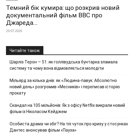
Темний бік кумира: що розкрив новий
документальний фільм ВВС про
Джареда...
29.07.2026
Читайте також
Шарліз Терон — 51: як голлівудська бунтарка зламала
систему та чому вона відмовляється молодіти
Мільярд за кілька днів: як «Людина-павук: Абсолютно
новий день» розгромив «Месників» і переписав історію
прокату
Скандал на 105 мільйонів: Як з офісу Netflix викрали новий
фільм із Ніколасом Кейджем
Особиста драма чи збіг? На тлі чуток про кризу у стосунках
Дантес анонсував фільм «Пауза»