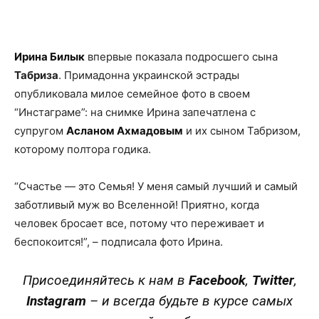
Facebook
X
Telegram
Copy U
Ирина Билык
впервые показала подросшего сына
Табриза
. Примадонна украинской эстрады
опубликовала милое семейное фото в своем
“Инстаграме”: на снимке Ирина запечатлена с
супругом
Асланом Ахмадовым
и их сыном Табризом,
которому полтора годика.
“Счастье — это Семья! У меня самый лучший и самый
заботливый муж во Вселенной! Приятно, когда
человек бросает все, потому что переживает и
беспокоится!”, – подписала фото Ирина.
Присоединяйтесь к нам в
Facebook
,
Twitter
,
Instagram
– и всегда будьте в курсе самых