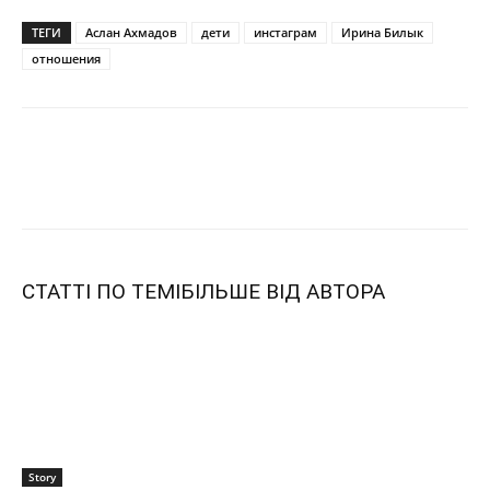
ТЕГИ
Аслан Ахмадов
дети
инстаграм
Ирина Билык
отношения
СТАТТІ ПО ТЕМІ
БІЛЬШЕ ВІД АВТОРА
Story