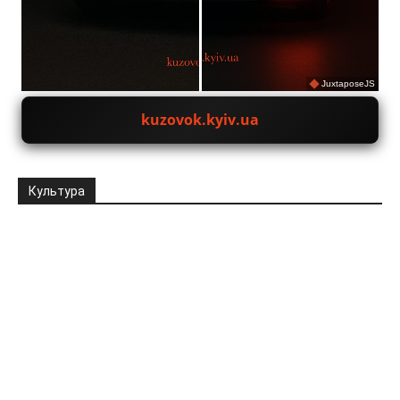
JuxtaposeJS
kuzovok.kyiv.ua
Культура