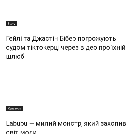
Story
Гейлі та Джастін Бібер погрожують
судом тіктокерці через відео про їхній
шлюб
Культура
Labubu — милий монстр, який захопив
світ моди