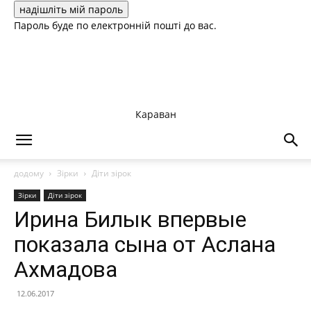
Пароль буде по електронній пошті до вас.
Караван
додому
Зірки
Діти зірок
Зірки
Діти зірок
Ирина Билык впервые
показала сына от Аслана
Ахмадова
12.06.2017