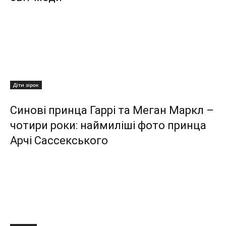
Діти зірок
Синові принца Гаррі та Меган Маркл –
чотири роки: наймиліші фото принца
Арчі Сассекського