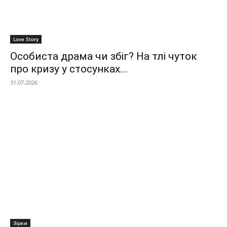
Love Story
Особиста драма чи збіг? На тлі чуток
про кризу у стосунках...
31.07.2026
Зірки