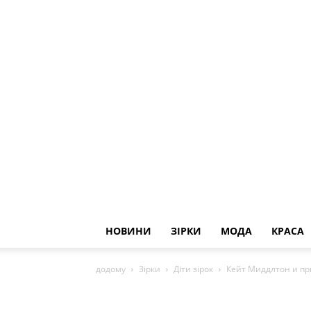
НОВИНИ
ЗІРКИ
МОДА
КРАСА
додому
Зірки
Діти зірок
Кейт Миддлтон и п