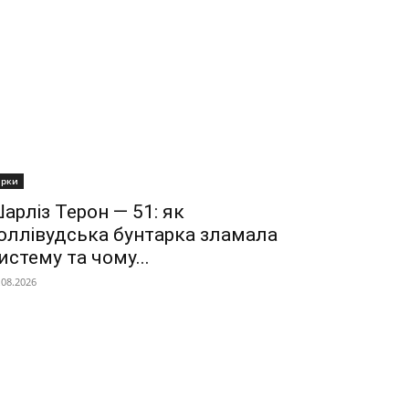
ірки
арліз Терон — 51: як
оллівудська бунтарка зламала
истему та чому...
.08.2026