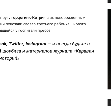
Copy URL
упругу
герцогиню Кэтрин
с их новорожденным
и показали своего третьего ребенка – нового
авшейся у госпиталя прессе.
ook
,
Twitter
,
Instagram
—
и всегда будьте в
й шоубиза и материалов журнала «Караван
историй»