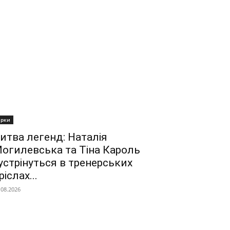
ірки
итва легенд: Наталія
огилевська та Тіна Кароль
устрінуться в тренерських
ріслах...
.08.2026