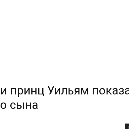
и принц Уильям показ
о сына