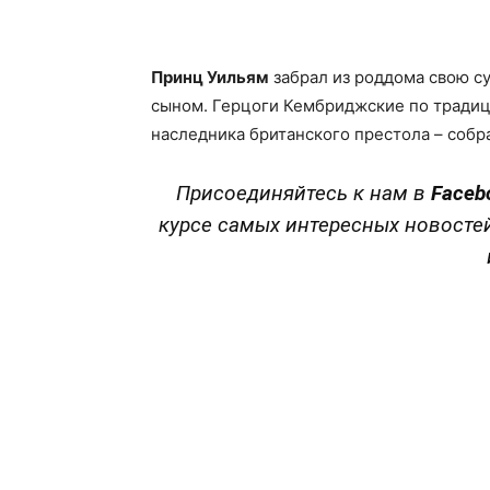
Facebook
X
Telegram
Принц Уильям
забрал из роддома свою с
сыном. Герцоги Кембриджские по традици
наследника британского престола – собр
Присоединяйтесь к нам в
Faceb
курсе самых интересных новосте