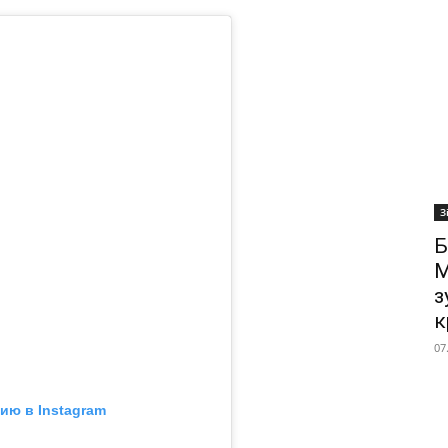
З
Б
М
з
к
07
ию в Instagram