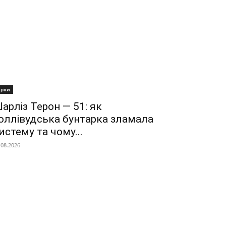
ірки
арліз Терон — 51: як
оллівудська бунтарка зламала
истему та чому...
.08.2026