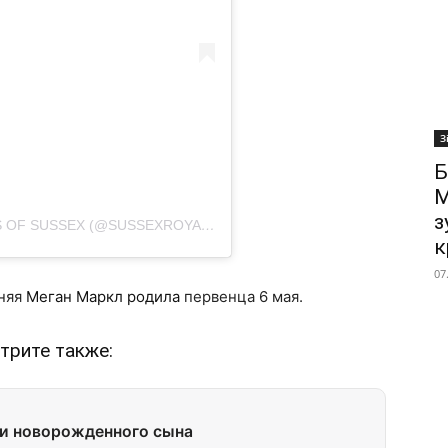
З
Б
М
з
ПУБЛИКАЦИЯ ОТ THE DUKE AND DUCHESS OF SUSSEX (@SUSSEXROYAL)
16 ИЮН 2019 В 5:01 PDT
к
07
тняя
Меган Маркл родила
первенца 6 мая.
трите также:
ли новорожденного сына