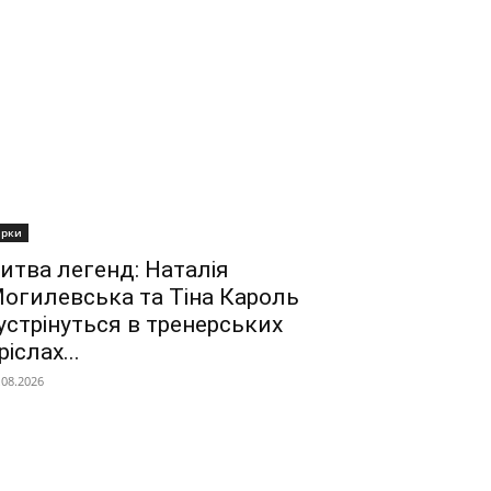
ірки
итва легенд: Наталія
огилевська та Тіна Кароль
устрінуться в тренерських
ріслах...
.08.2026