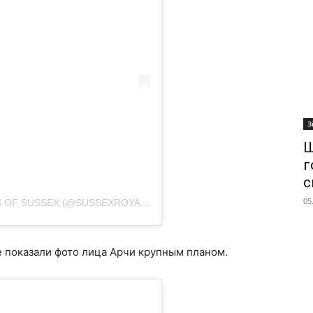
З
Ш
г
с
05
ПУБЛИКАЦИЯ ОТ THE DUKE AND DUCHESS OF SUSSEX (@SUSSEXROYAL)
12 МАЙ 2019 В 6:21 PDT
ие показали фото лица Арчи крупным планом.