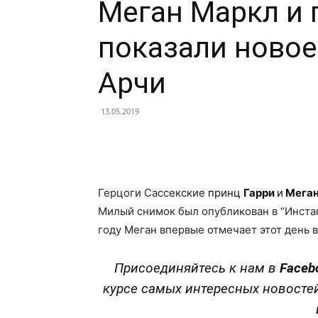
Меган Маркл и 
показали новое
Арчи
13.05.2019
Facebook
X
Telegram
Герцоги Сассекские
принц
Гарри
и
Мега
Милый снимок был опубликован в “Инстаг
году Меган впервые отмечает этот день в
Присоединяйтесь к нам в
Faceb
курсе самых интересных новосте