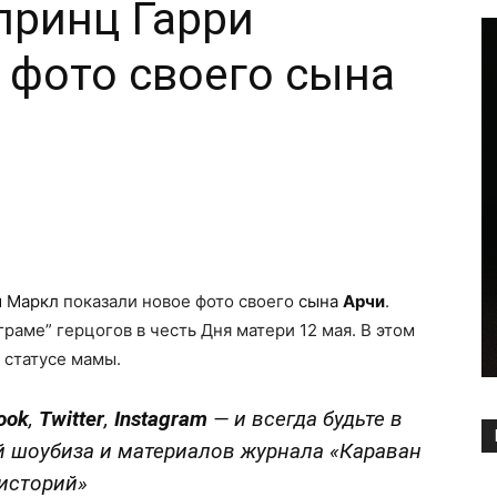
принц Гарри
 фото своего сына
Copy URL
н
Маркл
показали новое фото своего
сына
Арчи
.
раме” герцогов в честь Дня матери 12 мая. В этом
 статусе мамы.
ook
,
Twitter
,
Instagram
—
и всегда будьте в
й шоубиза и материалов журнала «Караван
историй»