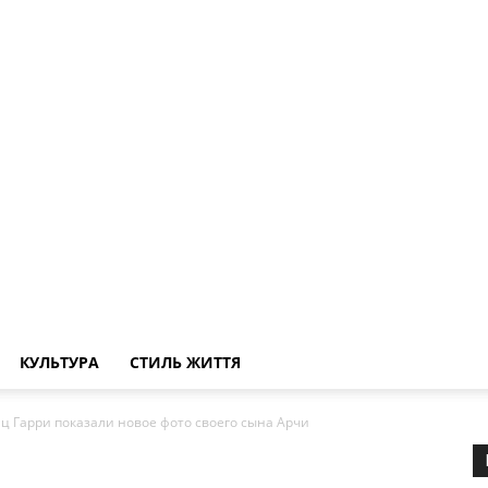
КУЛЬТУРА
СТИЛЬ ЖИТТЯ
ц Гарри показали новое фото своего сына Арчи