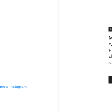
З
М
«
н
«
04
ию в Instagram