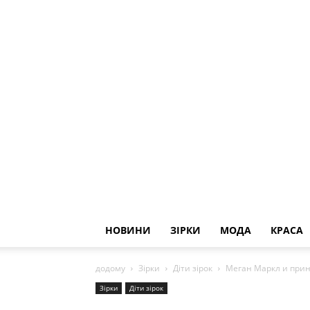
НОВИНИ
ЗІРКИ
МОДА
КРАСА
додому
Зірки
Діти зірок
Меган Маркл и прин
Зірки
Діти зірок