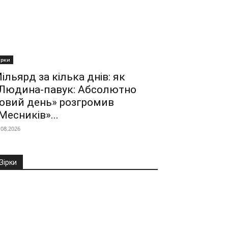
ірки
ільярд за кілька днів: як
Людина-павук: Абсолютно
овий день» розгромив
Месників»...
.08.2026
Зірки