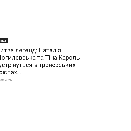
ірки
итва легенд: Наталія
огилевська та Тіна Кароль
устрінуться в тренерських
ріслах...
.08.2026