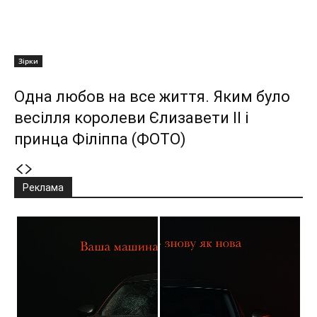
Зірки
Одна любов на все життя. Яким було
весілля королеви Єлизавети II і
принца Філіппа (ФОТО)
Реклама