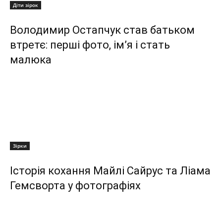
Діти зірок
Володимир Остапчук став батьком
втретє: перші фото, ім’я і стать
малюка
Зірки
Історія кохання Майлі Сайрус та Ліама
Гемсворта у фотографіях