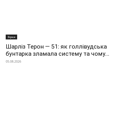
Зірки
Шарліз Терон — 51: як голлівудська
бунтарка зламала систему та чому...
05.08.2026