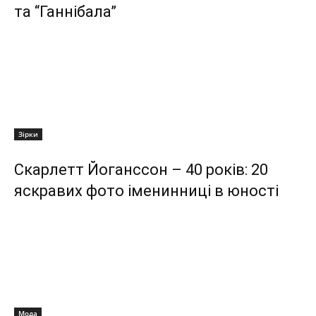
та “Ганнібала”
Зірки
Скарлетт Йоганссон – 40 років: 20
яскравих фото іменинниці в юності
Мода