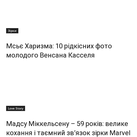
Зірки
Мсьє Харизма: 10 рідкісних фото
молодого Венсана Касселя
Love Story
Мадсу Міккельсену – 59 років: велике
кохання і таємний зв’язок зірки Marvel