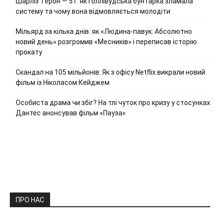
Шарліз Терон — 51: як голлівудська бунтарка зламала
систему та чому вона відмовляється молодіти
Мільярд за кілька днів: як «Людина-павук: Абсолютно
новий день» розгромив «Месників» і переписав історію
прокату
Скандал на 105 мільйонів: Як з офісу Netflix викрали новий
фільм із Ніколасом Кейджем
Особиста драма чи збіг? На тлі чуток про кризу у стосунках
Дантес анонсував фільм «Пауза»
ПРО НАС