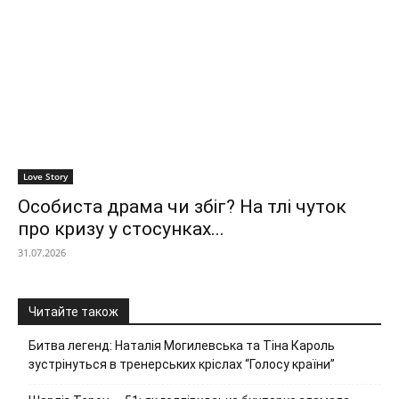
Love Story
Особиста драма чи збіг? На тлі чуток
про кризу у стосунках...
31.07.2026
Читайте також
Битва легенд: Наталія Могилевська та Тіна Кароль
зустрінуться в тренерських кріслах “Голосу країни”