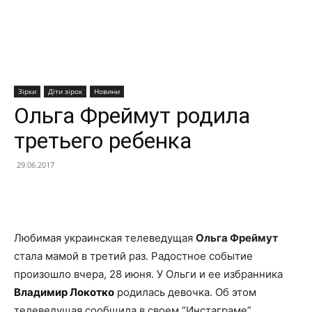
Зірки
Діти зірок
Новини
Ольга Фреймут родила
третьего ребенка
29.06.2017
Facebook
X
Telegram
Copy U
Любимая украинская телеведущая
Ольга Фреймут
стала мамой в третий раз. Радостное событие
произошло вчера, 28 июня. У Ольги и ее избранника
Владимир Локотко
родилась девочка. Об этом
телеведущая сообщила в своем “Инстаграме”,