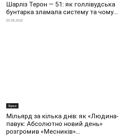
Шарліз Терон — 51: як голлівудська
бунтарка зламала систему та чому...
05.08.2026
Зірки
Мільярд за кілька днів: як «Людина-
павук: Абсолютно новий день»
розгромив «Месників»...