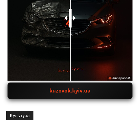
JuxtaposeJS
kuzovok.kyiv.ua
Культура