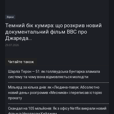
Зірки
Темний бік кумира: що розкрив новий
документальний фільм ВВС про
Джареда...
29.07.2026
Читайте також
Шарліз Терон — 51: як голлівудська бунтарка зламала
систему та чому вона відмовляється молодіти
Мільярд за кілька днів: як «Людина-павук: Абсолютно
новий день» розгромив «Месників» і переписав історію
прокату
Скандал на 105 мільйонів: Як з офісу Netflix викрали новий
фільм із Ніколасом Кейджем