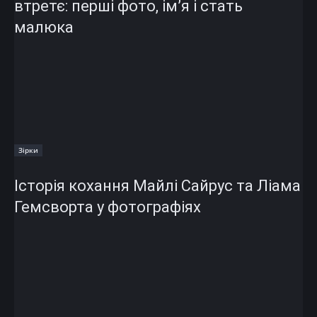
втретє: перші фото, ім’я і стать
малюка
Зірки
Історія кохання Майлі Сайрус та Ліама
Гемсворта у фотографіях