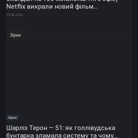
Netflix викрали новий фільм...
03.08.2026
Зірки
Зірки
Шарліз Терон — 51: як голлівудська
бунтарка зламала систему та чому...