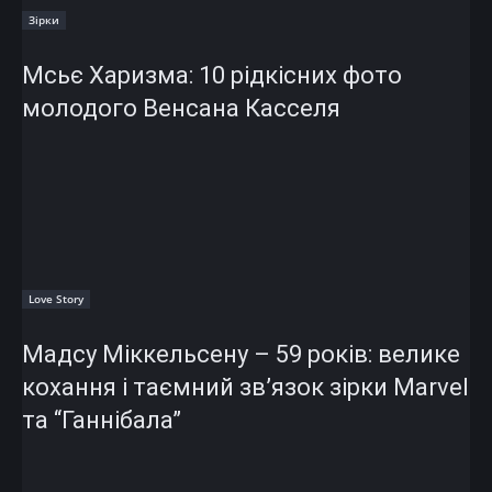
Зірки
Мсьє Харизма: 10 рідкісних фото
молодого Венсана Касселя
Love Story
Мадсу Міккельсену – 59 років: велике
кохання і таємний зв’язок зірки Marvel
та “Ганнібала”