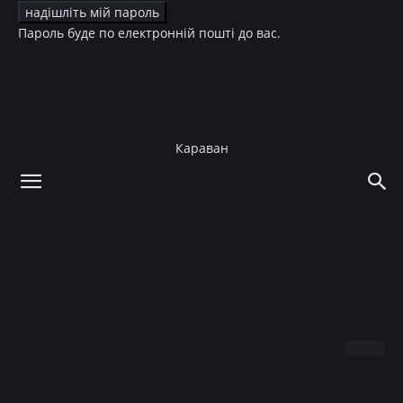
Пароль буде по електронній пошті до вас.
Караван
додому
Зірки
Діти зірок
Зірки
Діти зірок
Культура
ТБ
Ольга Фреймут родила
мальчика
08.05.2016
Facebook
X
Telegram
Copy U