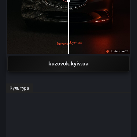
JuxtaposeJS
kuzovok.kyiv.ua
Культура