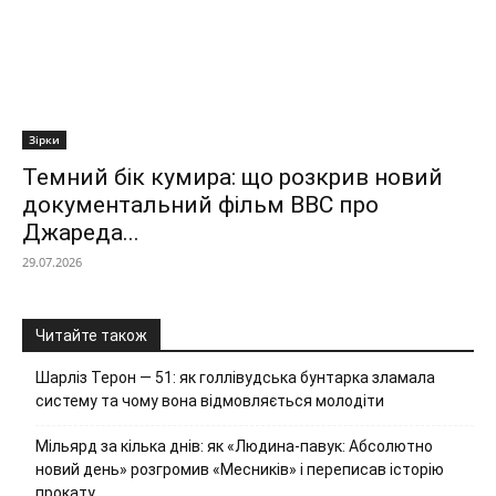
Зірки
Темний бік кумира: що розкрив новий
документальний фільм ВВС про
Джареда...
29.07.2026
Читайте також
Шарліз Терон — 51: як голлівудська бунтарка зламала
систему та чому вона відмовляється молодіти
Мільярд за кілька днів: як «Людина-павук: Абсолютно
новий день» розгромив «Месників» і переписав історію
прокату