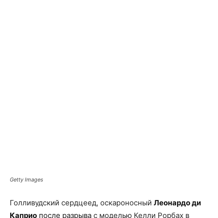
Facebook
X
Telegram
Copy U
Getty Images
Голливудский сердцеед, оскароносный
Леонардо ди
Каприо
после разрыва
с моделью Келли Рорбах в