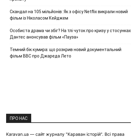
Скандал на 105 мільйонів: Як з офісу Netflix викрали новий
фільм із Ніколасом Кейджем
Особиста драма чи збіг? На тлі чуток про кризу у стосунках
Дантес анонсував фільм «Пауза»
Темний бік кумира: що розкрив новий документальний
фільм ВВС про Джареда Лето
ПРО НАС
Karavan.ua — сайт журналу "Караван історій". Всі права