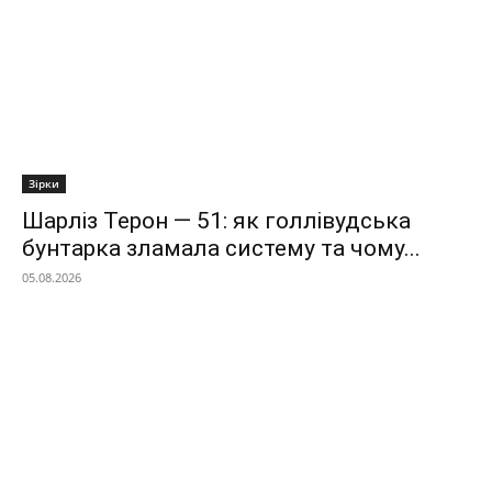
Зірки
Шарліз Терон — 51: як голлівудська
бунтарка зламала систему та чому...
05.08.2026