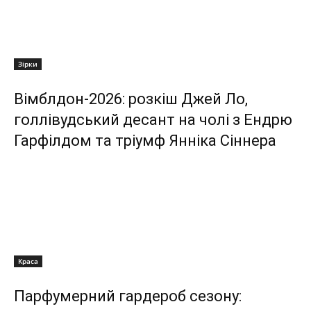
Зірки
Вімблдон-2026: розкіш Джей Ло,
голлівудський десант на чолі з Ендрю
Гарфілдом та тріумф Янніка Сіннера
Краса
Парфумерний гардероб сезону: