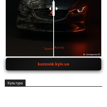
JuxtaposeJS
kuzovok.kyiv.ua
Культура