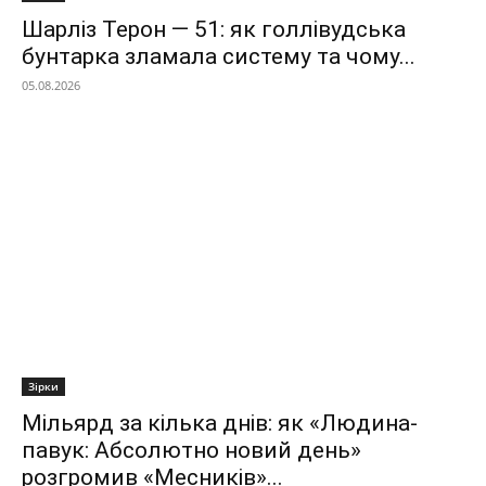
Шарліз Терон — 51: як голлівудська
бунтарка зламала систему та чому...
05.08.2026
Зірки
Мільярд за кілька днів: як «Людина-
павук: Абсолютно новий день»
розгромив «Месників»...