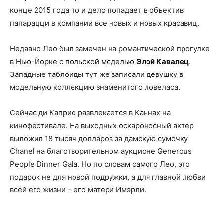
конце 2015 года то и дело попадает в объектив
папарацци в компании все новых и новых красавиц.
Недавно Лео был замечен на романтической прогулке
в Нью-Йорке с
польской моделью
Элой Кавалец
.
Западные таблоиды тут же записали девушку в
модельную коллекцию знаменитого ловеласа.
Сейчас ди Каприо развлекается в Каннах на
кинофестивале. На выходных оскароносный актер
выложил 18 тысяч долларов за дамскую сумочку
Chanel на благотворительном аукционе Generous
People Dinner Gala. Но по словам самого Лео, это
подарок не для новой подружки, а для главной любви
всей его жизни – его матери Имэрли.