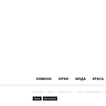
НОВИНИ
ЗІРКИ
МОДА
КРАСА
додому
Зірки
Діти зірок
Іраклі Макацарія ст
Зірки
Діти зірок