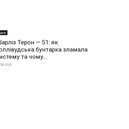
ірки
арліз Терон — 51: як
оллівудська бунтарка зламала
истему та чому...
.08.2026