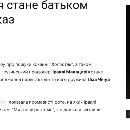
я стане батьком
каз
Copy URL
оу про пошуки коханні “
Холостяк
“, а також
“ грузинський продюсер
Іраклі Макацарія
стане
ародження первістка він та його дружина
Ліза Чічуа
 – і показала промовисті фото, на яких Іраклі
ком. “Ми знову ростемо”, – підписали світлини