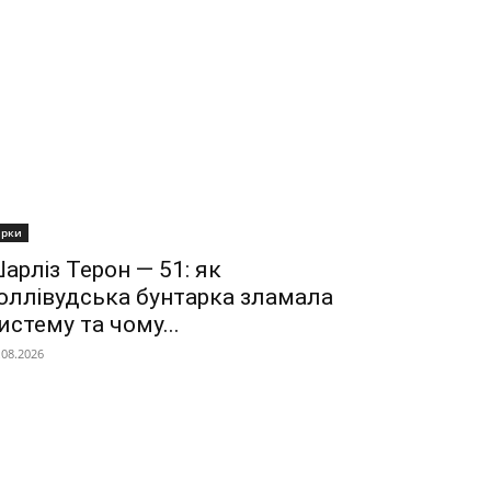
ірки
арліз Терон — 51: як
оллівудська бунтарка зламала
истему та чому...
.08.2026