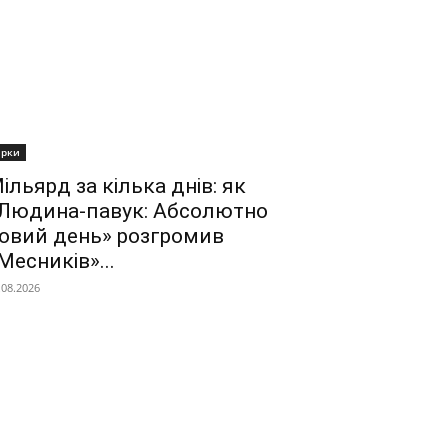
ірки
ільярд за кілька днів: як
Людина-павук: Абсолютно
овий день» розгромив
Месників»...
.08.2026