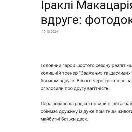
Іраклі Макацарі
вдруге: фотодо
10.10.2024
Facebook
X
Telegram
Головний герой шостого сезону реаліті-ш
колишній тренер “
Зважених та щасливих
батьком вдруге. Всього через рік після н
оголосили про другу вагітність.
Пара розповіла радісні новини в інстаграмі
обіймає дружину із дуже помітним животи
майбутні батьки двох.