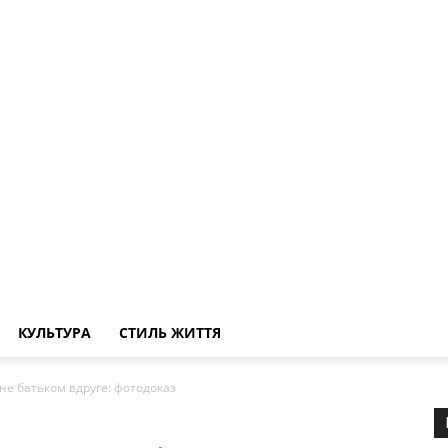
КУЛЬТУРА
СТИЛЬ ЖИТТЯ
ане батьком вдруге: фотодоказ