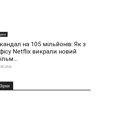
ірки
кандал на 105 мільйонів: Як з
фісу Netflix викрали новий
ільм...
.08.2026
Зірки